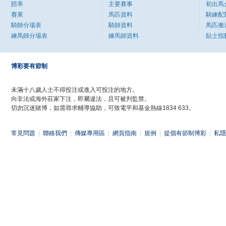
賠率
主要賽事
初出馬
賽果
馬匹資料
騎練配
騎師分場表
騎師資料
馬匹搬
練馬師分場表
練馬師資料
貼士指
博彩要有節制
未滿十八歲人士不得投注或進入可投注的地方。
向非法或海外莊家下注，即屬違法，且可被判監禁。
切勿沉迷賭博，如需尋求輔導協助，可致電平和基金熱線1834 633。
常見問題
|
聯絡我們
|
傳媒專用區
|
網頁指南
|
規例
|
提倡有節制博彩
|
私隱