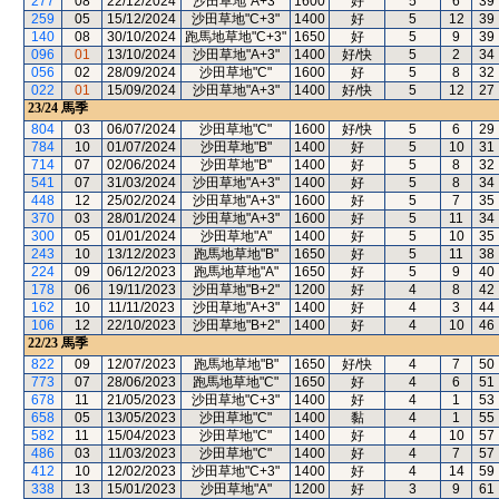
277
08
22/12/2024
沙田草地"A+3"
1600
好
5
6
39
259
05
15/12/2024
沙田草地"C+3"
1400
好
5
12
39
140
08
30/10/2024
跑馬地草地"C+3"
1650
好
5
9
39
096
01
13/10/2024
沙田草地"A+3"
1400
好/快
5
2
34
056
02
28/09/2024
沙田草地"C"
1600
好
5
8
32
022
01
15/09/2024
沙田草地"A+3"
1400
好/快
5
12
27
23/24
馬季
804
03
06/07/2024
沙田草地"C"
1600
好/快
5
6
29
784
10
01/07/2024
沙田草地"B"
1400
好
5
10
31
714
07
02/06/2024
沙田草地"B"
1400
好
5
8
32
541
07
31/03/2024
沙田草地"A+3"
1400
好
5
8
34
448
12
25/02/2024
沙田草地"A+3"
1600
好
5
7
35
370
03
28/01/2024
沙田草地"A+3"
1600
好
5
11
34
300
05
01/01/2024
沙田草地"A"
1400
好
5
10
35
243
10
13/12/2023
跑馬地草地"B"
1650
好
5
11
38
224
09
06/12/2023
跑馬地草地"A"
1650
好
5
9
40
178
06
19/11/2023
沙田草地"B+2"
1200
好
4
8
42
162
10
11/11/2023
沙田草地"A+3"
1400
好
4
3
44
106
12
22/10/2023
沙田草地"B+2"
1400
好
4
10
46
22/23
馬季
822
09
12/07/2023
跑馬地草地"B"
1650
好/快
4
7
50
773
07
28/06/2023
跑馬地草地"C"
1650
好
4
6
51
678
11
21/05/2023
沙田草地"C+3"
1400
好
4
1
53
658
05
13/05/2023
沙田草地"C"
1400
黏
4
1
55
582
11
15/04/2023
沙田草地"C"
1400
好
4
10
57
486
03
11/03/2023
沙田草地"C"
1400
好
4
7
57
412
10
12/02/2023
沙田草地"C+3"
1400
好
4
14
59
338
13
15/01/2023
沙田草地"A"
1200
好
3
9
61