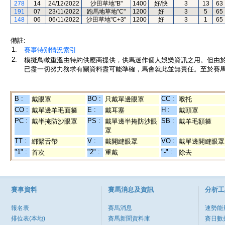
278
14
24/12/2022
沙田草地"B"
1400
好/快
3
13
63
191
07
23/11/2022
跑馬地草地"C"
1200
好
3
5
65
148
06
06/11/2022
沙田草地"C+3"
1200
好
3
1
65
備註:
1.
賽事特別情況索引
2.
模擬鳥瞰重溫由特約供應商提供，供馬迷作個人娛樂資訊之用。但由
已盡一切努力務求有關資料盡可能準確，馬會就此並無責任。至於賽馬
B :
BO :
CC :
戴眼罩
只戴單邊眼罩
喉托
CO :
E :
H :
戴單邊羊毛面箍
戴耳塞
戴頭罩
PC :
PS :
SB :
戴半掩防沙眼罩
戴單邊半掩防沙眼
戴羊毛額箍
罩
TT :
V :
VO :
綁繫舌帶
戴開縫眼罩
戴單邊開縫眼罩
"1" :
"2" :
"-" :
首次
重戴
除去
賽事資料
賽馬消息及資訊
分析工
報名表
賽馬消息
速勢能
排位表(本地)
賽馬新聞資料庫
賽日數