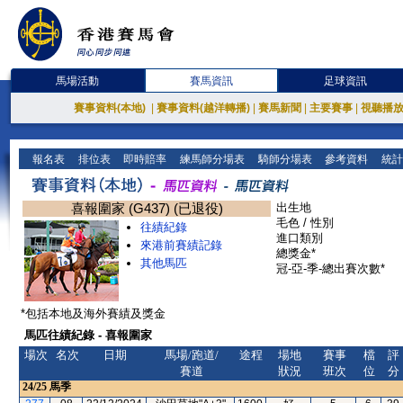
馬場活動
賽馬資訊
足球資訊
賽事資料(本地)
|
賽事資料(越洋轉播)
|
賽馬新聞
|
主要賽事
|
視聽播
報名表
排位表
即時賠率
練馬師分場表
騎師分場表
參考資料
統計
喜報圍家 (G437) (已退役)
出生地
毛色 / 性別
往績紀錄
進口類別
來港前賽績記錄
總獎金*
其他馬匹
冠-亞-季-總出賽次數*
*包括本地及海外賽績及獎金
馬匹往績紀錄 - 喜報圍家
場次
名次
日期
馬場/跑道/
途程
場地
賽事
檔
評
賽道
狀況
班次
位
分
24/25
馬季