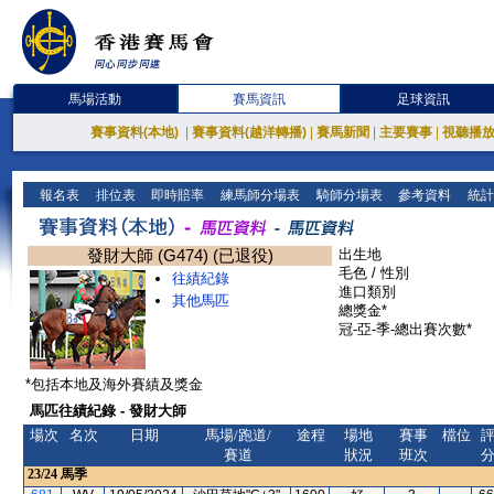
馬場活動
賽馬資訊
足球資訊
賽事資料(本地)
|
賽事資料(越洋轉播)
|
賽馬新聞
|
主要賽事
|
視聽播
報名表
排位表
即時賠率
練馬師分場表
騎師分場表
參考資料
統計
發財大師 (G474) (已退役)
出生地
毛色 / 性別
往績紀錄
進口類別
其他馬匹
總獎金*
冠-亞-季-總出賽次數*
*包括本地及海外賽績及獎金
馬匹往績紀錄 - 發財大師
場次
名次
日期
馬場/跑道/
途程
場地
賽事
檔位
賽道
狀況
班次
23/24
馬季