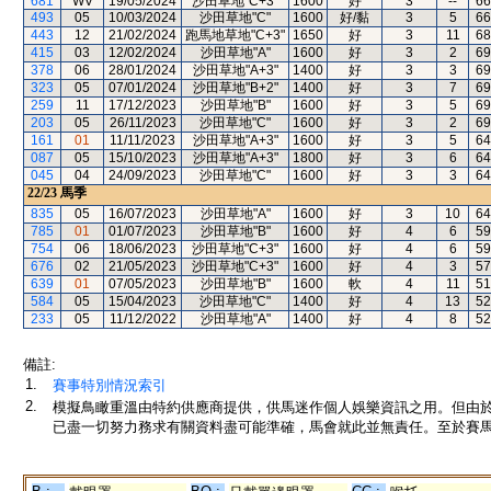
681
WV
19/05/2024
沙田草地"C+3"
1600
好
3
--
66
493
05
10/03/2024
沙田草地"C"
1600
好/黏
3
5
66
443
12
21/02/2024
跑馬地草地"C+3"
1650
好
3
11
68
415
03
12/02/2024
沙田草地"A"
1600
好
3
2
69
378
06
28/01/2024
沙田草地"A+3"
1400
好
3
3
69
323
05
07/01/2024
沙田草地"B+2"
1400
好
3
7
69
259
11
17/12/2023
沙田草地"B"
1600
好
3
5
69
203
05
26/11/2023
沙田草地"C"
1600
好
3
2
69
161
01
11/11/2023
沙田草地"A+3"
1600
好
3
5
64
087
05
15/10/2023
沙田草地"A+3"
1800
好
3
6
64
045
04
24/09/2023
沙田草地"C"
1600
好
3
3
64
22/23
馬季
835
05
16/07/2023
沙田草地"A"
1600
好
3
10
64
785
01
01/07/2023
沙田草地"B"
1600
好
4
6
59
754
06
18/06/2023
沙田草地"C+3"
1600
好
4
6
59
676
02
21/05/2023
沙田草地"C+3"
1600
好
4
3
57
639
01
07/05/2023
沙田草地"B"
1600
軟
4
11
51
584
05
15/04/2023
沙田草地"C"
1400
好
4
13
52
233
05
11/12/2022
沙田草地"A"
1400
好
4
8
52
備註:
1.
賽事特別情況索引
2.
模擬鳥瞰重溫由特約供應商提供，供馬迷作個人娛樂資訊之用。但由
已盡一切努力務求有關資料盡可能準確，馬會就此並無責任。至於賽馬