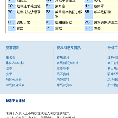
B :
BO :
CC :
戴眼罩
只戴單邊眼罩
喉托
CO :
E :
H :
戴單邊羊毛面箍
戴耳塞
戴頭罩
PC :
PS :
SB :
戴半掩防沙眼罩
戴單邊半掩防沙眼
戴羊毛額箍
罩
TT :
V :
VO :
綁繫舌帶
戴開縫眼罩
戴單邊開縫眼罩
"1" :
"2" :
"-" :
首次
重戴
除去
賽事資料
賽馬消息及資訊
分析工
報名表
賽馬消息
速勢能
排位表(本地)
賽馬新聞資料庫
賽日數
賠率
主要賽事
初出馬
賽果
馬匹資料
騎練配
騎師分場表
騎師資料
馬匹搬
練馬師分場表
練馬師資料
貼士指
博彩要有節制
未滿十八歲人士不得投注或進入可投注的地方。