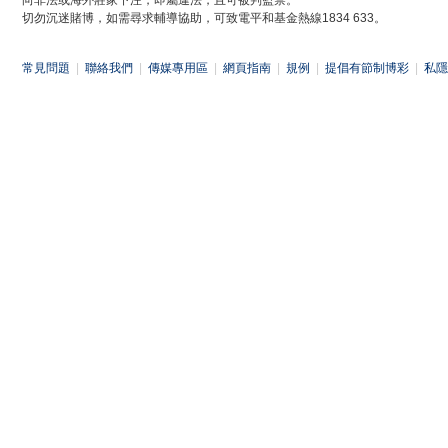
向非法或海外莊家下注，即屬違法，且可被判監禁。
切勿沉迷賭博，如需尋求輔導協助，可致電平和基金熱線1834 633。
常見問題
|
聯絡我們
|
傳媒專用區
|
網頁指南
|
規例
|
提倡有節制博彩
|
私隱