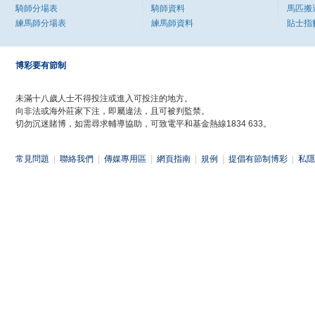
騎師分場表
騎師資料
馬匹搬
練馬師分場表
練馬師資料
貼士指
博彩要有節制
未滿十八歲人士不得投注或進入可投注的地方。
向非法或海外莊家下注，即屬違法，且可被判監禁。
切勿沉迷賭博，如需尋求輔導協助，可致電平和基金熱線1834 633。
常見問題
|
聯絡我們
|
傳媒專用區
|
網頁指南
|
規例
|
提倡有節制博彩
|
私隱