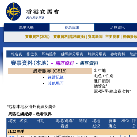
馬場活動
賽馬資訊
足球資訊
賽事資料(本地)
|
賽事資料(越洋轉播)
|
賽馬新聞
|
主要賽事
|
視聽播
報名表
排位表
即時賠率
練馬師分場表
騎師分場表
參考資料
統計
愚者眼界 (G815)
出生地
毛色 / 性別
往績紀錄
進口類別
其他馬匹
總獎金*
冠-亞-季-總出賽次數*
*包括本地及海外賽績及獎金
馬匹往績紀錄 - 愚者眼界
場次
名次
日期
馬場/跑道/
途程
場地
賽事
檔位
評
賽道
狀況
班次
分
21/22
馬季