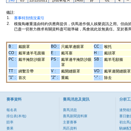
246
05
12/12/2021
沙田草地"A"
2400
好
G1
4
--
備註:
1.
賽事特別情況索引
2.
模擬鳥瞰重溫由特約供應商提供，供馬迷作個人娛樂資訊之用。但由
已盡一切努力務求有關資料盡可能準確，馬會就此並無責任。至於賽馬
B :
BO :
CC :
戴眼罩
只戴單邊眼罩
喉托
CO :
E :
H :
戴單邊羊毛面箍
戴耳塞
戴頭罩
PC :
PS :
SB :
戴半掩防沙眼罩
戴單邊半掩防沙眼
戴羊毛額箍
罩
TT :
V :
VO :
綁繫舌帶
戴開縫眼罩
戴單邊開縫眼罩
"1" :
"2" :
"-" :
首次
重戴
除去
賽事資料
賽馬消息及資訊
分析工
報名表
賽馬消息
速勢能
排位表(本地)
賽馬新聞資料庫
賽日數
賠率
主要賽事
初出馬
賽果
馬匹資料
騎練配