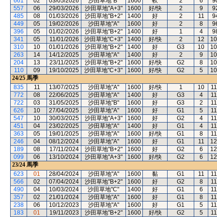
661
02
03/05/2026
沙田草地"B"
1600
軟
2
6
9
557
06
29/03/2026
沙田草地"A+3"
1600
好/快
2
9
9
485
08
01/03/2026
沙田草地"B+2"
1400
好
2
11
9
449
05
19/02/2026
沙田草地"A"
1600
好
2
8
9
396
05
01/02/2026
沙田草地"B+2"
1400
好
1
4
9
341
05
11/01/2026
沙田草地"C+3"
1400
好/快
2
12
10
310
10
01/01/2026
沙田草地"B+2"
1400
好
G3
10
10
263
14
14/12/2025
沙田草地"A"
1400
好
2
9
10
204
13
23/11/2025
沙田草地"B+2"
1600
好/快
G2
8
10
110
09
19/10/2025
沙田草地"C+3"
1600
好/快
G2
5
10
24/25
馬季
835
11
13/07/2025
沙田草地"A"
1600
好/快
1
10
11
772
08
22/06/2025
沙田草地"A"
1400
好
G3
4
11
722
03
31/05/2025
沙田草地"B"
1600
好
G3
2
11
626
10
27/04/2025
沙田草地"A"
1600
好
G1
5
11
547
10
30/03/2025
沙田草地"A+3"
1600
好
G2
4
11
451
04
23/02/2025
沙田草地"A"
1400
好
G1
4
11
363
05
19/01/2025
沙田草地"A"
1600
好/快
G1
8
11
246
04
08/12/2024
沙田草地"A"
1600
好
G1
11
12
189
08
17/11/2024
沙田草地"B+2"
1600
好
G2
6
12
099
06
13/10/2024
沙田草地"A+3"
1600
好/快
G2
6
12
23/24
馬季
623
01
28/04/2024
沙田草地"A"
1600
黏
G1
11
11
566
02
07/04/2024
沙田草地"B+2"
1600
好
G2
8
11
490
04
10/03/2024
沙田草地"C"
1400
好
G1
6
11
357
02
21/01/2024
沙田草地"A"
1600
好
G1
8
11
238
06
10/12/2023
沙田草地"A"
1600
好
G1
5
11
183
01
19/11/2023
沙田草地"B+2"
1600
好/快
G2
5
11