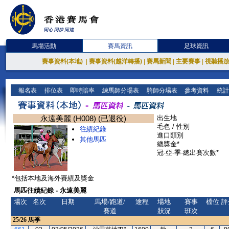
馬場活動
賽馬資訊
足球資訊
賽事資料(本地)
|
賽事資料(越洋轉播)
|
賽馬新聞
|
主要賽事
|
視聽播
報名表
排位表
即時賠率
練馬師分場表
騎師分場表
參考資料
統計
永遠美麗 (H008) (已退役)
出生地
毛色 / 性別
往績紀錄
進口類別
其他馬匹
總獎金*
冠-亞-季-總出賽次數*
*包括本地及海外賽績及獎金
馬匹往績紀錄 - 永遠美麗
場次
名次
日期
馬場/跑道/
途程
場地
賽事
檔位
評
賽道
狀況
班次
25/26
馬季