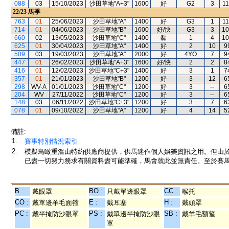
088
03
15/10/2023
沙田草地"A+3"
1600
好
G2
3
11
22/23
馬季
763
01
25/06/2023
沙田草地"A"
1400
好
G3
1
11
714
01
04/06/2023
沙田草地"B"
1600
好/快
G3
3
10
660
02
13/05/2023
沙田草地"C"
1400
黏
1
4
10
625
01
30/04/2023
沙田草地"A"
1400
好
2
10
9
509
03
19/03/2023
沙田草地"A"
2000
好
4YO
7
9
447
01
26/02/2023
沙田草地"A+3"
1600
好/快
2
2
8
416
01
12/02/2023
沙田草地"C+3"
1400
好
3
1
7
357
01
21/01/2023
沙田草地"B"
1200
好
3
12
6
298
WV-A
01/01/2023
沙田草地"C"
1200
好
3
--
6
204
WV
27/11/2022
沙田草地"C"
1200
好
3
--
6
148
03
06/11/2022
沙田草地"C+3"
1200
好
3
7
6
078
01
09/10/2022
沙田草地"A"
1200
好
4
14
5
備註:
1.
賽事特別情況索引
2.
模擬鳥瞰重溫由特約供應商提供，供馬迷作個人娛樂資訊之用。但由
已盡一切努力務求有關資料盡可能準確，馬會就此並無責任。至於賽馬
B :
BO :
CC :
戴眼罩
只戴單邊眼罩
喉托
CO :
E :
H :
戴單邊羊毛面箍
戴耳塞
戴頭罩
PC :
PS :
SB :
戴半掩防沙眼罩
戴單邊半掩防沙眼
戴羊毛額箍
罩