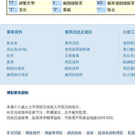
TT :
V :
VO :
綁繫舌帶
戴開縫眼罩
戴單邊開縫眼罩
"1" :
"2" :
"-" :
首次
重戴
除去
賽事資料
賽馬消息及資訊
分析工
報名表
賽馬消息
速勢能
排位表(本地)
賽馬新聞資料庫
賽日數
賠率
主要賽事
初出馬
賽果
馬匹資料
騎練配
騎師分場表
騎師資料
馬匹搬
練馬師分場表
練馬師資料
貼士指
博彩要有節制
未滿十八歲人士不得投注或進入可投注的地方。
向非法或海外莊家下注，即屬違法，且可被判監禁。
切勿沉迷賭博，如需尋求輔導協助，可致電平和基金熱線1834 633。
常見問題
|
聯絡我們
|
傳媒專用區
|
網頁指南
|
規例
|
提倡有節制博彩
|
私隱