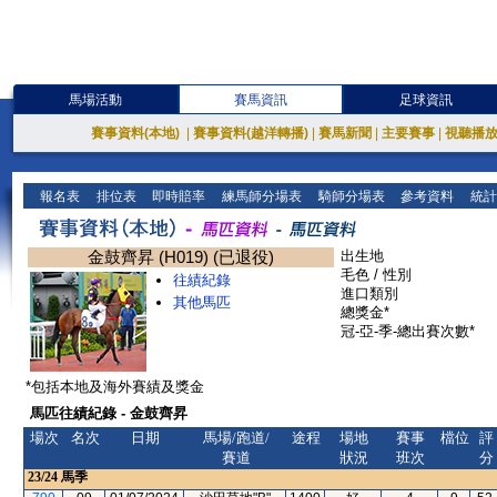
馬場活動
賽馬資訊
足球資訊
賽事資料(本地)
|
賽事資料(越洋轉播)
|
賽馬新聞
|
主要賽事
|
視聽播
報名表
排位表
即時賠率
練馬師分場表
騎師分場表
參考資料
統計
金鼓齊昇 (H019) (已退役)
出生地
毛色 / 性別
往績紀錄
進口類別
其他馬匹
總獎金*
冠-亞-季-總出賽次數*
*包括本地及海外賽績及獎金
馬匹往績紀錄 - 金鼓齊昇
場次
名次
日期
馬場/跑道/
途程
場地
賽事
檔位
評
賽道
狀況
班次
分
23/24
馬季