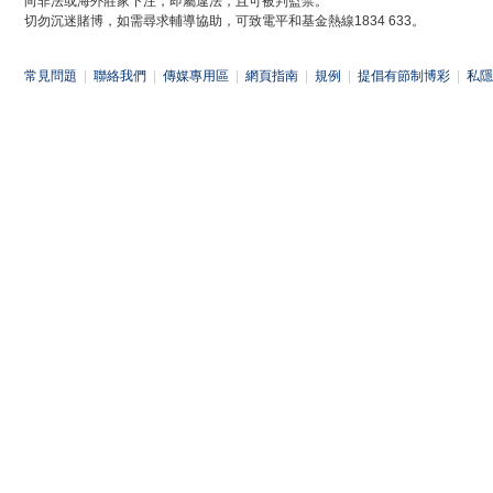
向非法或海外莊家下注，即屬違法，且可被判監禁。
切勿沉迷賭博，如需尋求輔導協助，可致電平和基金熱線1834 633。
常見問題
|
聯絡我們
|
傳媒專用區
|
網頁指南
|
規例
|
提倡有節制博彩
|
私隱