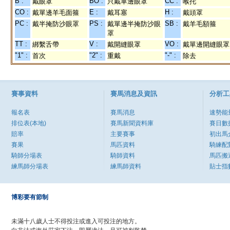
B :
BO :
CC :
戴眼罩
只戴單邊眼罩
喉托
CO :
E :
H :
戴單邊羊毛面箍
戴耳塞
戴頭罩
PC :
PS :
SB :
戴半掩防沙眼罩
戴單邊半掩防沙眼
戴羊毛額箍
罩
TT :
V :
VO :
綁繫舌帶
戴開縫眼罩
戴單邊開縫眼罩
"1" :
"2" :
"-" :
首次
重戴
除去
賽事資料
賽馬消息及資訊
分析工
報名表
賽馬消息
速勢能
排位表(本地)
賽馬新聞資料庫
賽日數
賠率
主要賽事
初出馬
賽果
馬匹資料
騎練配
騎師分場表
騎師資料
馬匹搬
練馬師分場表
練馬師資料
貼士指
博彩要有節制
未滿十八歲人士不得投注或進入可投注的地方。