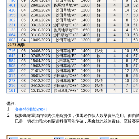
790
09
01/07/2024
沙田草地"B"
1400
好
4
9
52
461
03
28/02/2024
跑馬地草地"A"
1200
好
4
10
52
410
04
12/02/2024
沙田草地"A"
1200
好
4
14
52
355
04
21/01/2024
沙田草地"A"
1400
好
4
7
53
302
05
01/01/2024
沙田草地"A"
1400
好
4
8
53
221
02
03/12/2023
沙田草地"C+3"
1400
好
4
10
51
123
09
29/10/2023
跑馬地草地"C"
1650
好
4
4
53
064
05
01/10/2023
沙田草地"C+3"
1400
好
4
13
53
003
04
10/09/2023
沙田草地"A"
1200
黏
4
1
53
22/23
馬季
716
06
04/06/2023
沙田草地"B"
1400
好/快
4
10
55
642
12
07/05/2023
沙田草地"B"
1400
軟
4
4
57
584
03
15/04/2023
沙田草地"C"
1400
好
4
8
57
505
02
19/03/2023
沙田草地"A"
1400
好
4
5
57
355
02
21/01/2023
沙田草地"B"
1400
好
4
12
55
314
04
08/01/2023
沙田草地"C+3"
1400
好
4
9
56
273
03
24/12/2022
沙田草地"B"
1200
好/快
4
10
56
216
02
04/12/2022
沙田草地"C+3"
1200
好/快
4
7
54
161
02
12/11/2022
沙田草地"A+3"
1200
好/快
4
1
52
備註:
1.
賽事特別情況索引
2.
模擬鳥瞰重溫由特約供應商提供，供馬迷作個人娛樂資訊之用。但由
已盡一切努力務求有關資料盡可能準確，馬會就此並無責任。至於賽馬