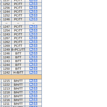
3
1257
PC/TT
0
1252
PC/TT
5
1256
PC/TT
9
1244
PC/TT
1
1252
PC/TT
6
1246
PC/TT
--
--
--
0
1247
PC/TT
4
1254
PC/TT
6
1243
PC/TT
8
1267
PC/TT
6
1262
PC/TT
9
1269
PC/TT
5
1249
B-/PC1/TT
5
1246
B/TT
2
1240
B/TT
2
1243
B/TT
5
1244
B/TT
7
1250
B/TT
7
1242
H-/B/TT
4
1215
B/H/TT
2
1222
B/H/TT
2
1213
B/H/TT
3
1218
B/H/TT
5
1217
B/H/TT
5
1216
B/H/TT
4
1211
B/H/TT