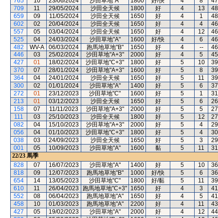
765
10
23/06/2024
沙田草地"A"
1800
好/快
4
8
47
709
11
29/05/2024
沙田全天候
1800
好
4
13
48
659
09
11/05/2024
沙田全天候
1650
好
4
1
48
602
02
20/04/2024
沙田全天候
1650
好
4
4
46
557
05
03/04/2024
沙田全天候
1650
好
4
12
46
525
04
24/03/2024
沙田草地"A"
1600
好/快
4
6
46
482
WV-A
06/03/2024
跑馬地草地"B"
1650
好
4
--
46
446
03
25/02/2024
沙田草地"A+3"
2000
好
4
5
45
427
01
18/02/2024
沙田草地"C+3"
1800
好
5
10
39
370
07
28/01/2024
沙田草地"A+3"
1600
好
5
8
39
364
04
24/01/2024
沙田全天候
1650
好
5
11
39
300
02
01/01/2024
沙田草地"A"
1400
好
5
6
37
272
01
23/12/2023
沙田草地"C"
1600
好
5
1
31
213
01
03/12/2023
沙田全天候
1650
好
5
6
26
158
07
11/11/2023
沙田草地"A+3"
2000
好
5
5
27
111
03
25/10/2023
沙田全天候
1800
好
5
12
27
082
04
15/10/2023
沙田草地"A+3"
2000
好
5
4
29
056
04
01/10/2023
沙田草地"C+3"
1800
好
5
4
30
038
03
24/09/2023
沙田全天候
1650
好
5
3
29
001
05
10/09/2023
沙田草地"A"
1600
黏
5
11
31
22/23
馬季
828
07
16/07/2023
沙田草地"A"
1400
好
5
10
36
818
09
12/07/2023
跑馬地草地"B"
1000
好/快
5
6
36
654
14
13/05/2023
沙田草地"C"
1800
好/黏
5
11
39
610
11
26/04/2023
跑馬地草地"C+3"
1650
好
4
3
41
552
08
06/04/2023
跑馬地草地"A"
1650
好
4
5
41
458
10
01/03/2023
跑馬地草地"A"
2200
好
4
11
43
427
05
19/02/2023
沙田草地"A"
2000
好
4
12
44