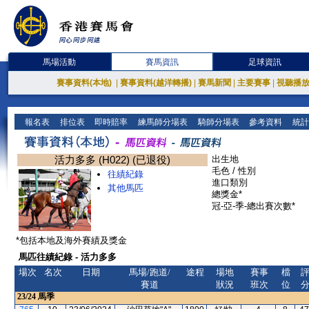
馬場活動
賽馬資訊
足球資訊
賽事資料(本地)
|
賽事資料(越洋轉播)
|
賽馬新聞
|
主要賽事
|
視聽播
報名表
排位表
即時賠率
練馬師分場表
騎師分場表
參考資料
統計
活力多多 (H022) (已退役)
出生地
毛色 / 性別
往績紀錄
進口類別
其他馬匹
總獎金*
冠-亞-季-總出賽次數*
*包括本地及海外賽績及獎金
馬匹往績紀錄 - 活力多多
場次
名次
日期
馬場/跑道/
途程
場地
賽事
檔
賽道
狀況
班次
位
23/24
馬季