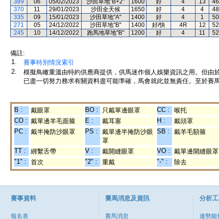
389
06
05/02/2023
沙田草地"B+2"
1600
好
4
13
46
370
11
29/01/2023
沙田全天候
1650
好
4
4
48
335
09
15/01/2023
沙田草地"A"
1400
好
4
1
50
271
05
24/12/2022
沙田草地"B"
1400
好/快
4R
12
52
245
10
14/12/2022
跑馬地草地"B"
1200
好
4
11
52
備註:
1.
賽事特別情況索引
2.
模擬鳥瞰重溫由特約供應商提供，供馬迷作個人娛樂資訊之用。但由
已盡一切努力務求有關資料盡可能準確，馬會就此並無責任。至於賽馬
B :
BO :
CC :
戴眼罩
只戴單邊眼罩
喉托
CO :
E :
H :
戴單邊羊毛面箍
戴耳塞
戴頭罩
PC :
PS :
SB :
戴半掩防沙眼罩
戴單邊半掩防沙眼
戴羊毛額箍
罩
TT :
V :
VO :
綁繫舌帶
戴開縫眼罩
戴單邊開縫眼罩
"1" :
"2" :
"-" :
首次
重戴
除去
賽事資料
賽馬消息及資訊
分析工
報名表
賽馬消息
速勢能