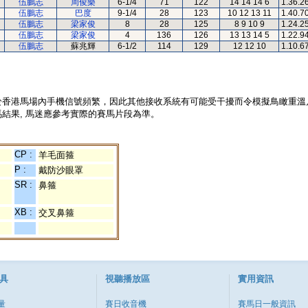
伍鵬志
周俊樂
6-1/4
71
122
14 14 14 6
1.36.2
伍鵬志
巴度
9-1/4
28
123
10 12 13 11
1.40.7
伍鵬志
梁家俊
8
28
125
8 9 10 9
1.24.2
伍鵬志
梁家俊
4
136
126
13 13 14 5
1.22.9
伍鵬志
蘇兆輝
6-1/2
114
129
12 12 10
1.10.6
於香港馬場內手機信號頻繁，因此其他接收系統有可能受干擾而令模擬鳥瞰重溫
結果, 馬迷應參考實際的賽馬片段為準。
CP :
羊毛面箍
P :
戴防沙眼罩
SR :
鼻箍
XB :
交叉鼻箍
具
視聽播放區
實用資訊
量
賽日收音機
賽馬日一般資訊