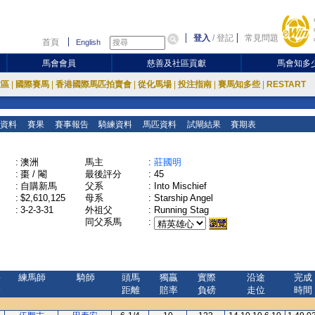
登入
/
登記
常見問題
首頁
English
馬會會員
慈善及社區貢獻
馬會知多
放區
|
國際賽馬
|
香港國際馬匹拍賣會
|
從化馬場
|
投注指南
|
賽馬知多些
|
RESTART
資料
賽果
賽事報告
騎練資料
馬匹資料
試閘結果
賽期表
:
澳洲
馬主
:
莊國明
:
棗 / 閹
最後評分
:
45
:
自購新馬
父系
:
Into Mischief
:
$2,610,125
母系
:
Starship Angel
:
3-2-3-31
外祖父
:
Running Stag
同父系馬
:
評
練馬師
騎師
頭馬
獨贏
實際
沿途
完成
分
距離
賠率
負磅
走位
時間