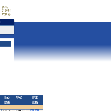
賽馬
足智彩
六合彩
少
排位
配備
賽事
體重
重播