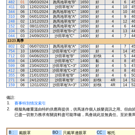
482
01
06/03/2024
跑馬地草地"B"
1650
好
4
6
4
411
03
12/02/2024
沙田草地"A"
1600
好
4
10
4
344
06
17/01/2024
跑馬地草地"C"
1800
好
4
10
4
310
09
04/01/2024
跑馬地草地"A"
1650
好
4
9
4
248
02
13/12/2023
跑馬地草地"B"
1650
好
4
12
4
152
02
08/11/2023
跑馬地草地"A"
1650
好
4
6
4
104
05
22/10/2023
沙田草地"B+2"
1600
好
4
13
4
044
03
24/09/2023
沙田草地"C"
1400
好
4
7
4
22/23
馬季
802
02
06/07/2023
跑馬地草地"A"
1650
好
4
7
4
754
10
18/06/2023
沙田草地"C+3"
1600
好
4
14
4
712
03
04/06/2023
沙田草地"B"
1600
好/快
4
5
4
658
04
13/05/2023
沙田草地"C"
1400
黏
4
8
4
599
08
23/04/2023
沙田草地"C+3"
1000
好
4
5
4
412
08
12/02/2023
沙田草地"C+3"
1400
好
4
8
4
355
06
21/01/2023
沙田草地"B"
1400
好
4
6
5
271
04
24/12/2022
沙田草地"B"
1400
好/快
4R
14
5
159
06
12/11/2022
沙田草地"A+3"
1200
好/快
4R
14
5
備註:
1.
賽事特別情況索引
2.
模擬鳥瞰重溫由特約供應商提供，供馬迷作個人娛樂資訊之用。但由
已盡一切努力務求有關資料盡可能準確，馬會就此並無責任。至於賽馬
B :
BO :
CC :
戴眼罩
只戴單邊眼罩
喉托