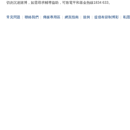
切勿沉迷賭博，如需尋求輔導協助，可致電平和基金熱線1834 633。
常見問題
|
聯絡我們
|
傳媒專用區
|
網頁指南
|
規例
|
提倡有節制博彩
|
私隱