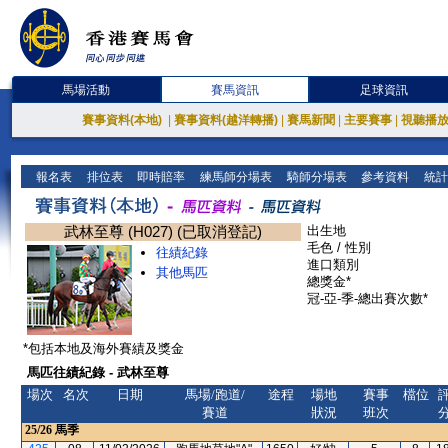
馬場活動
賽馬資訊
足球資訊
賽事資料(本地)
|
賽事資料(越洋轉播)
|
賽馬新聞
|
主要賽事
|
視聽播
報名表
排位表
即時賠率
練馬師分場表
騎師分場表
參考資料
統計
武林至尊 (H027) (已取消登記)
出生地
毛色 / 性別
往績紀錄
進口類別
其他馬匹
總獎金*
冠-亞-季-總出賽次數*
*包括本地及海外賽績及獎金
馬匹往績紀錄 - 武林至尊
場次
名次
日期
馬場/跑道/
途程
場地
賽事
檔位
賽道
狀況
班次
25/26
馬季