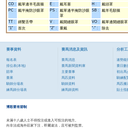
CO :
E :
H :
戴單邊羊毛面箍
戴耳塞
戴頭罩
PC :
PS :
SB :
戴半掩防沙眼罩
戴單邊半掩防沙眼
戴羊毛額箍
罩
TT :
V :
VO :
綁繫舌帶
戴開縫眼罩
戴單邊開縫眼罩
"1" :
"2" :
"-" :
首次
重戴
除去
賽事資料
賽馬消息及資訊
分析工
報名表
賽馬消息
速勢能
排位表(本地)
賽馬新聞資料庫
賽日數
賠率
主要賽事
初出馬
賽果
馬匹資料
騎練配
騎師分場表
騎師資料
馬匹搬
練馬師分場表
練馬師資料
貼士指
博彩要有節制
未滿十八歲人士不得投注或進入可投注的地方。
向非法或海外莊家下注，即屬違法，且可被判監禁。