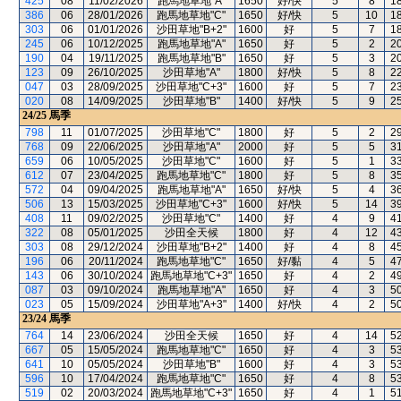
425
08
11/02/2026
跑馬地草地"A"
1650
好/快
5
8
1
386
06
28/01/2026
跑馬地草地"C"
1650
好/快
5
10
1
303
06
01/01/2026
沙田草地"B+2"
1600
好
5
7
1
245
06
10/12/2025
跑馬地草地"A"
1650
好
5
2
2
190
04
19/11/2025
跑馬地草地"B"
1650
好
5
3
2
123
09
26/10/2025
沙田草地"A"
1800
好/快
5
8
2
047
03
28/09/2025
沙田草地"C+3"
1600
好
5
7
2
020
08
14/09/2025
沙田草地"B"
1400
好/快
5
9
2
24/25
馬季
798
11
01/07/2025
沙田草地"C"
1800
好
5
2
2
768
09
22/06/2025
沙田草地"A"
2000
好
5
5
3
659
06
10/05/2025
沙田草地"C"
1600
好
5
1
3
612
07
23/04/2025
跑馬地草地"C"
1800
好
5
8
3
572
04
09/04/2025
跑馬地草地"A"
1650
好/快
5
4
3
506
13
15/03/2025
沙田草地"C+3"
1600
好/快
5
14
3
408
11
09/02/2025
沙田草地"C"
1400
好
4
9
4
322
08
05/01/2025
沙田全天候
1800
好
4
12
4
303
08
29/12/2024
沙田草地"B+2"
1400
好
4
8
4
196
06
20/11/2024
跑馬地草地"C"
1650
好/黏
4
5
4
143
06
30/10/2024
跑馬地草地"C+3"
1650
好
4
2
4
087
03
09/10/2024
跑馬地草地"A"
1650
好
4
3
5
023
05
15/09/2024
沙田草地"A+3"
1400
好/快
4
2
5
23/24
馬季
764
14
23/06/2024
沙田全天候
1650
好
4
14
5
667
05
15/05/2024
跑馬地草地"C"
1650
好
4
3
5
641
10
05/05/2024
沙田草地"B"
1600
好
4
3
5
596
10
17/04/2024
跑馬地草地"C"
1650
好
4
8
5
519
02
20/03/2024
跑馬地草地"C+3"
1650
好
4
1
5