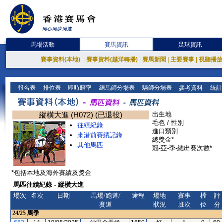
馬場活動
賽馬資訊
足球資訊
賽事資料(本地)
|
賽事資料(越洋轉播)
|
賽馬新聞
|
主要賽事
|
視聽播
報名表
排位表
即時賠率
練馬師分場表
騎師分場表
參考資料
統計
縱橫大進 (H072) (已退役)
出生地
毛色 / 性別
往績紀錄
進口類別
來港前賽績記錄
總獎金*
其他馬匹
冠-亞-季-總出賽次數*
*包括本地及海外賽績及獎金
馬匹往績紀錄 - 縱橫大進
場次
名次
日期
馬場/跑道/
途程
場地
賽事
檔
評
賽道
狀況
班次
位
分
24/25
馬季