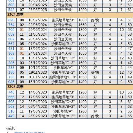
662
14
10/05/2025
沙田全天候
1650
好
4
9
60
608
10
20/04/2025
沙田全天候
1200
好
3
6
61
542
07
26/03/2025
沙田全天候
1200
好
3
7
61
23/24
馬季
820
08
10/07/2024
跑馬地草地"B"
1800
好/快
3
4
61
764
02
23/06/2024
沙田全天候
1650
好
4
5
59
709
01
29/05/2024
沙田全天候
1800
好
4
10
53
659
11
11/05/2024
沙田全天候
1650
好
4
8
53
602
06
20/04/2024
沙田全天候
1650
好
4
7
53
567
05
07/04/2024
沙田草地"B+2"
1600
好
4
5
53
431
01
18/02/2024
沙田全天候
1650
好
4
4
47
363
01
24/01/2024
沙田全天候
1650
好
4
4
42
338
10
13/01/2024
沙田草地"C+3"
1600
好
4
12
43
285
03
26/12/2023
沙田草地"C+3"
1600
好
4
1
42
233
09
10/12/2023
沙田草地"A"
1400
好
4
2
44
180
05
19/11/2023
沙田草地"B+2"
1400
好/快
4
12
46
133
09
01/11/2023
跑馬地草地"C+3"
1650
好
4
11
49
085
09
15/10/2023
沙田草地"A+3"
1400
好
4
9
50
22/23
馬季
746
12
14/06/2023
跑馬地草地"B"
1200
好
4
10
56
666
12
17/05/2023
跑馬地草地"B"
1200
好
4
11
59
605
12
23/04/2023
沙田草地"C+3"
1400
好
3
5
61
568
14
09/04/2023
沙田草地"B+2"
1400
好
3
8
63
510
11
19/03/2023
沙田草地"A"
1200
好
3
9
65
449
14
26/02/2023
沙田草地"A+3"
1000
好/快
3
4
65
備註: