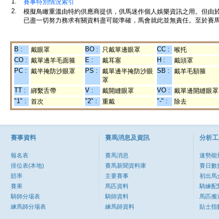
1.
賽事特別情況索引
2.
模擬鳥瞰重溫由特約供應商提供，供馬迷作個人娛樂資訊之用。但由
已盡一切努力務求有關資料盡可能準確，馬會就此並無責任。至於賽馬
B :
BO :
CC :
戴眼罩
只戴單邊眼罩
喉托
CO :
E :
H :
戴單邊羊毛面箍
戴耳塞
戴頭罩
PC :
PS :
SB :
戴半掩防沙眼罩
戴單邊半掩防沙眼
戴羊毛額箍
罩
TT :
V :
VO :
綁繫舌帶
戴開縫眼罩
戴單邊開縫眼罩
"1" :
"2" :
"-" :
首次
重戴
除去
賽事資料
賽馬消息及資訊
分析工
報名表
賽馬消息
速勢能
排位表(本地)
賽馬新聞資料庫
賽日數
賠率
主要賽事
初出馬
賽果
馬匹資料
騎練配
騎師分場表
騎師資料
馬匹搬
練馬師分場表
練馬師資料
貼士指