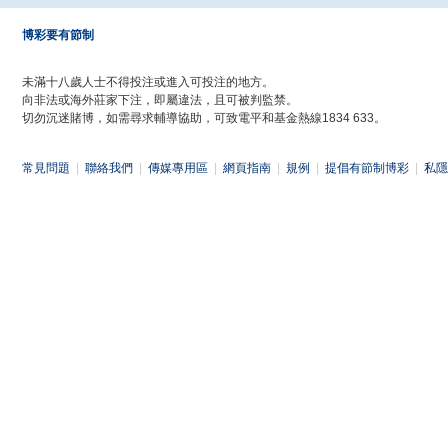
博彩要有節制
未滿十八歲人士不得投注或進入可投注的地方。
向非法或海外莊家下注，即屬違法，且可被判監禁。
切勿沉迷賭博，如需尋求輔導協助，可致電平和基金熱線1834 633。
常見問題
|
聯絡我們
|
傳媒專用區
|
網頁指南
|
規例
|
提倡有節制博彩
|
私隱