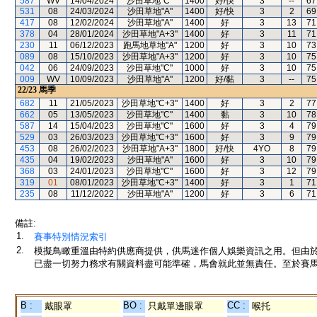
587
WV
14/04/2024
沙田草地"C"
1400
好/快
3
--
67
531
08
24/03/2024
沙田草地"A"
1400
好/快
3
2
69
417
08
12/02/2024
沙田草地"A"
1400
好
3
13
71
378
04
28/01/2024
沙田草地"A+3"
1400
好
3
11
71
230
11
06/12/2023
跑馬地草地"A"
1200
好
3
10
73
089
08
15/10/2023
沙田草地"A+3"
1200
好
3
10
75
042
06
24/09/2023
沙田草地"C"
1000
好
3
10
75
009
WV
10/09/2023
沙田草地"A"
1200
好/黏
3
--
75
22/23
馬季
682
11
21/05/2023
沙田草地"C+3"
1400
好
3
2
77
662
05
13/05/2023
沙田草地"C"
1400
黏
3
10
78
587
14
15/04/2023
沙田草地"C"
1600
好
3
4
79
529
03
26/03/2023
沙田草地"C+3"
1600
好
3
9
79
453
08
26/02/2023
沙田草地"A+3"
1800
好/快
4YO
8
79
435
04
19/02/2023
沙田草地"A"
1600
好
3
10
79
368
03
24/01/2023
沙田草地"C"
1600
好
3
12
79
319
01
08/01/2023
沙田草地"C+3"
1400
好
3
1
71
235
08
11/12/2022
沙田草地"A"
1200
好
3
6
71
備註:
1.
賽事特別情況索引
2.
模擬鳥瞰重溫由特約供應商提供，供馬迷作個人娛樂資訊之用。但由
已盡一切努力務求有關資料盡可能準確，馬會就此並無責任。至於賽馬
B :
BO :
CC :
戴眼罩
只戴單邊眼罩
喉托