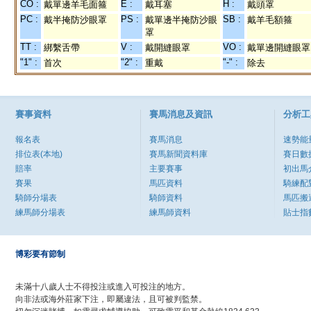
CO :
E :
H :
戴單邊羊毛面箍
戴耳塞
戴頭罩
PC :
PS :
SB :
戴半掩防沙眼罩
戴單邊半掩防沙眼
戴羊毛額箍
罩
TT :
V :
VO :
綁繫舌帶
戴開縫眼罩
戴單邊開縫眼罩
"1" :
"2" :
"-" :
首次
重戴
除去
賽事資料
賽馬消息及資訊
分析工
報名表
賽馬消息
速勢能
排位表(本地)
賽馬新聞資料庫
賽日數
賠率
主要賽事
初出馬
賽果
馬匹資料
騎練配
騎師分場表
騎師資料
馬匹搬
練馬師分場表
練馬師資料
貼士指
博彩要有節制
未滿十八歲人士不得投注或進入可投注的地方。
向非法或海外莊家下注，即屬違法，且可被判監禁。