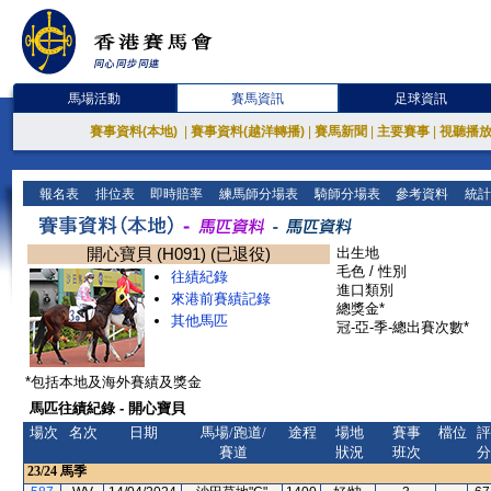
馬場活動
賽馬資訊
足球資訊
賽事資料(本地)
|
賽事資料(越洋轉播)
|
賽馬新聞
|
主要賽事
|
視聽播
報名表
排位表
即時賠率
練馬師分場表
騎師分場表
參考資料
統計
開心寶貝 (H091) (已退役)
出生地
毛色 / 性別
往績紀錄
進口類別
來港前賽績記錄
總獎金*
其他馬匹
冠-亞-季-總出賽次數*
*包括本地及海外賽績及獎金
馬匹往績紀錄 - 開心寶貝
場次
名次
日期
馬場/跑道/
途程
場地
賽事
檔位
評
賽道
狀況
班次
分
23/24
馬季