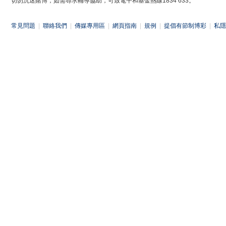
切勿沉迷賭博，如需尋求輔導協助，可致電平和基金熱線1834 633。
常見問題
|
聯絡我們
|
傳媒專用區
|
網頁指南
|
規例
|
提倡有節制博彩
|
私隱