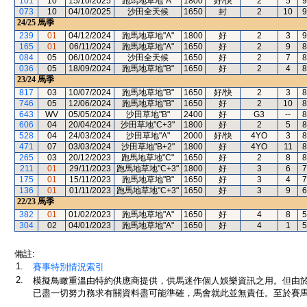
101
10
15/10/2025
跑馬地草地"A"
1800
好/快
2
5
9
073
10
04/10/2025
沙田全天候
1650
封
2
10
9
24/25
馬季
239
01
04/12/2024
跑馬地草地"A"
1800
好
2
3
9
165
01
06/11/2024
跑馬地草地"A"
1650
好
2
9
8
084
05
06/10/2024
沙田全天候
1650
好
2
7
8
036
05
18/09/2024
跑馬地草地"B"
1650
好
2
4
8
23/24
馬季
817
03
10/07/2024
跑馬地草地"B"
1650
好/快
2
3
8
746
05
12/06/2024
跑馬地草地"B"
1650
好
2
10
8
643
WV
05/05/2024
沙田草地"B"
2400
好
G3
--
8
606
04
20/04/2024
沙田草地"C+3"
1800
好
2
5
8
528
04
24/03/2024
沙田草地"A"
2000
好/快
4YO
3
8
471
07
03/03/2024
沙田草地"B+2"
1800
好
4YO
11
8
265
03
20/12/2023
跑馬地草地"C"
1650
好
2
8
8
211
01
29/11/2023
跑馬地草地"C+3"
1800
好
3
6
7
175
01
15/11/2023
跑馬地草地"B"
1650
好
3
4
7
136
01
01/11/2023
跑馬地草地"C+3"
1650
好
3
9
6
22/23
馬季
382
01
01/02/2023
跑馬地草地"A"
1650
好
4
8
5
304
02
04/01/2023
跑馬地草地"A"
1650
好
4
1
5
備註:
1.
賽事特別情況索引
2.
模擬鳥瞰重溫由特約供應商提供，供馬迷作個人娛樂資訊之用。但由
已盡一切努力務求有關資料盡可能準確，馬會就此並無責任。至於賽馬