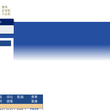
賽馬
足智彩
六合彩
少
成
排位
配備
賽事
間
體重
重播