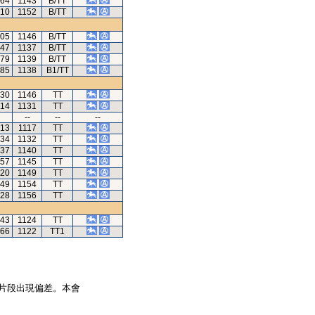
.64
1143
B/TT
.10
1152
B/TT
.05
1146
B/TT
.47
1137
B/TT
.79
1139
B/TT
.85
1138
B1/TT
.30
1146
TT
.14
1131
TT
--
--
--
.13
1117
TT
.34
1132
TT
.37
1140
TT
.57
1145
TT
.20
1149
TT
.49
1154
TT
.28
1156
TT
.43
1124
TT
.66
1122
TT1
片段出現偏差。本會