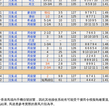
7
沈集成
布文
35-1/2
12
133
6 5 6 7 10
1.53
7
沈集成
布文
15-3/4
35
135
6 5 8 10
1.41
1
沈集成
麥道朗
頸位
3.5
127
9 7 9 7 1
1.49
5
沈集成
潘頓
1/2
2.4
125
8 7 7 1
1.39
6
沈集成
希威森
5-1/4
10
121
9 10 9 5
1.38
6
沈集成
周俊樂
1-1/4
3.1
120
10 11 11 5
1.39
6
沈集成
周俊樂
2-1/2
3.7
124
7 6 6 3
1.38
6
沈集成
周俊樂
3
3.6
122
10 10 10 5
1.41
6
沈集成
巴度
--
--
115
--
--
6
沈集成
周俊樂
1-3/4
3
122
8 8 7 9 4
1.48
6
沈集成
周俊樂
3
11
126
6 6 6 5 4
2.00
6
沈集成
周俊樂
4
25
126
9 13 13 14 7
1.48
6
沈集成
周俊樂
2
1.8
121
2 2 4 3
1.41
8
沈集成
周俊樂
1
2.1
133
8 9 9 10 1
1.49
1
沈集成
周俊樂
3/4
2.8
125
8 9 9 1
1.39
2
沈集成
希威森
2-3/4
8.2
119
12 12 11 1
1.40
4
沈集成
周俊樂
2
9.9
127
6 7 4 1
1.40
2
沈集成
周俊樂
短馬頭位
61
127
4 4 4 2
1.41
於香港馬場內手機信號頻繁，因此其他接收系統有可能受干擾而令模擬鳥瞰重溫
結果, 馬迷應參考實際的賽馬片段為準。