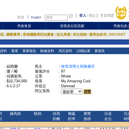
登入
/
登記
常見問題
首頁
English
馬會會員
慈善及社區貢獻
馬會知多
放區
|
國際賽馬
|
香港國際馬匹拍賣會
|
從化馬場
|
投注指南
|
賽馬知多些
|
RESTART
資料
賽果
賽事報告
騎練資料
馬匹資料
試閘結果
賽期表
:
紐西蘭
馬主
:
林世强博士與陳佩芬
:
棗 / 閹
最後評分
:
97
:
自購新馬
父系
:
Wrote
:
$10,734,000
母系
:
My Amazing Cool
:
6-1-2-17
外祖父
:
Danroad
同父系馬
:
評
練馬師
騎師
頭馬
獨贏
實際
沿途
完
分
距離
賠率
負磅
走位
時