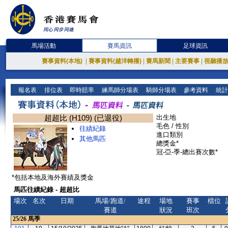
馬場活動
賽馬資訊
足球資訊
賽事資料(本地)
|
賽事資料(越洋轉播)
|
賽馬新聞
|
主要賽事
|
視聽播
報名表
排位表
即時賠率
練馬師分場表
騎師分場表
參考資料
統計
超超比 (H109) (已退役)
出生地
毛色 / 性別
往績紀錄
進口類別
其他馬匹
總獎金*
冠-亞-季-總出賽次數*
*包括本地及海外賽績及獎金
馬匹往績紀錄 - 超超比
場次
名次
日期
馬場/跑道/
途程
場地
賽事
檔位
賽道
狀況
班次
25/26
馬季