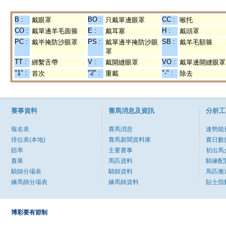
B :
BO :
CC :
戴眼罩
只戴單邊眼罩
喉托
CO :
E :
H :
戴單邊羊毛面箍
戴耳塞
戴頭罩
PC :
PS :
SB :
戴半掩防沙眼罩
戴單邊半掩防沙眼
戴羊毛額箍
罩
TT :
V :
VO :
綁繫舌帶
戴開縫眼罩
戴單邊開縫眼罩
"1" :
"2" :
"-" :
首次
重戴
除去
賽事資料
賽馬消息及資訊
分析工
報名表
賽馬消息
速勢能
排位表(本地)
賽馬新聞資料庫
賽日數
賠率
主要賽事
初出馬
賽果
馬匹資料
騎練配
騎師分場表
騎師資料
馬匹搬
練馬師分場表
練馬師資料
貼士指
博彩要有節制