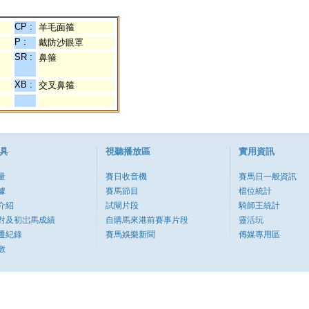
CP :
羊毛面箍
P :
戴防沙眼罩
SR :
鼻箍
XB :
交叉鼻箍
具
視聽播放區
實用資訊
量
賽日收音機
賽馬日一般資訊
據
賽馬節目
檔位統計
介紹
試閘片段
騎師王統計
對及初岀馬成績
自購馬來港前賽事片段
靈活玩
遷紀錄
賽馬娛樂新聞
傳媒專用區
數