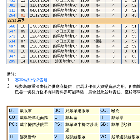
432
12
18/02/2024
沙田全天候
1200
好
4
1
52
382
11
31/01/2024
跑馬地草地"A"
1000
好
4
5
52
311
08
04/01/2024
跑馬地草地"A"
1000
好
4
3
52
264
01
20/12/2023
跑馬地草地"C"
1000
好
4
8
45
22/23
馬季
668
10
17/05/2023
跑馬地草地"B"
1000
好
4
6
51
647
09
10/05/2023
沙田全天候
1200
好
4
3
53
573
10
12/04/2023
跑馬地草地"B"
1000
好
4
3
55
534
07
29/03/2023
沙田全天候
1200
濕慢
4
6
57
497
08
15/03/2023
跑馬地草地"C"
1000
好
4
12
59
401
10
08/02/2023
跑馬地草地"B"
1000
好
3
3
61
347
12
18/01/2023
跑馬地草地"C"
1000
好
3
7
63
299
14
01/01/2023
沙田草地"C"
1000
好
3
4
63
備註:
1.
賽事特別情況索引
2.
模擬鳥瞰重溫由特約供應商提供，供馬迷作個人娛樂資訊之用。但由
已盡一切努力務求有關資料盡可能準確，馬會就此並無責任。至於賽馬
B :
BO :
CC :
戴眼罩
只戴單邊眼罩
喉托
CO :
E :
H :
戴單邊羊毛面箍
戴耳塞
戴頭罩
PC :
PS :
SB :
戴半掩防沙眼罩
戴單邊半掩防沙眼
戴羊毛額箍
罩
TT :
V :
VO :
綁繫舌帶
戴開縫眼罩
戴單邊開縫眼罩