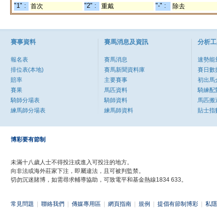
"1" :
"2" :
"-" :
首次
重戴
除去
賽事資料
賽馬消息及資訊
分析工
報名表
賽馬消息
速勢能
排位表(本地)
賽馬新聞資料庫
賽日數
賠率
主要賽事
初出馬
賽果
馬匹資料
騎練配
騎師分場表
騎師資料
馬匹搬
練馬師分場表
練馬師資料
貼士指
博彩要有節制
未滿十八歲人士不得投注或進入可投注的地方。
向非法或海外莊家下注，即屬違法，且可被判監禁。
切勿沉迷賭博，如需尋求輔導協助，可致電平和基金熱線1834 633。
常見問題
|
聯絡我們
|
傳媒專用區
|
網頁指南
|
規例
|
提倡有節制博彩
|
私隱