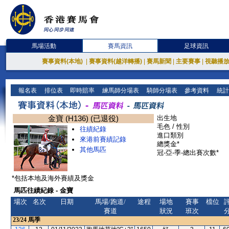
馬場活動
賽馬資訊
足球資訊
賽事資料(本地)
|
賽事資料(越洋轉播)
|
賽馬新聞
|
主要賽事
|
視聽播
報名表
排位表
即時賠率
練馬師分場表
騎師分場表
參考資料
統計
金寶 (H136) (已退役)
出生地
毛色 / 性別
往績紀錄
進口類別
來港前賽績記錄
總獎金*
其他馬匹
冠-亞-季-總出賽次數*
*包括本地及海外賽績及獎金
馬匹往績紀錄 - 金寶
場次
名次
日期
馬場/跑道/
途程
場地
賽事
檔位
賽道
狀況
班次
23/24
馬季