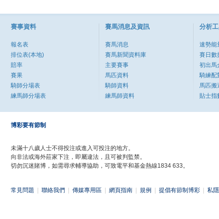
賽事資料
賽馬消息及資訊
分析工
報名表
賽馬消息
速勢能
排位表(本地)
賽馬新聞資料庫
賽日數
賠率
主要賽事
初出馬
賽果
馬匹資料
騎練配
騎師分場表
騎師資料
馬匹搬
練馬師分場表
練馬師資料
貼士指
博彩要有節制
未滿十八歲人士不得投注或進入可投注的地方。
向非法或海外莊家下注，即屬違法，且可被判監禁。
切勿沉迷賭博，如需尋求輔導協助，可致電平和基金熱線1834 633。
常見問題
|
聯絡我們
|
傳媒專用區
|
網頁指南
|
規例
|
提倡有節制博彩
|
私隱