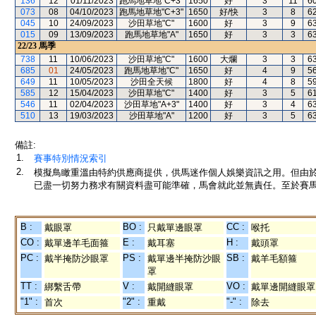
136
12
01/11/2023
跑馬地草地"C+3"
1650
好
3
11
6
073
08
04/10/2023
跑馬地草地"C+3"
1650
好/快
3
8
6
045
10
24/09/2023
沙田草地"C"
1600
好
3
9
6
015
09
13/09/2023
跑馬地草地"A"
1650
好
3
3
6
22/23
馬季
738
11
10/06/2023
沙田草地"C"
1600
大爛
3
3
6
685
01
24/05/2023
跑馬地草地"C"
1650
好
4
9
5
649
11
10/05/2023
沙田全天候
1800
好
4
8
5
585
12
15/04/2023
沙田草地"C"
1400
好
3
5
6
546
11
02/04/2023
沙田草地"A+3"
1400
好
3
4
6
510
13
19/03/2023
沙田草地"A"
1200
好
3
5
6
備註:
1.
賽事特別情況索引
2.
模擬鳥瞰重溫由特約供應商提供，供馬迷作個人娛樂資訊之用。但由
已盡一切努力務求有關資料盡可能準確，馬會就此並無責任。至於賽馬
B :
BO :
CC :
戴眼罩
只戴單邊眼罩
喉托
CO :
E :
H :
戴單邊羊毛面箍
戴耳塞
戴頭罩
PC :
PS :
SB :
戴半掩防沙眼罩
戴單邊半掩防沙眼
戴羊毛額箍
罩
TT :
V :
VO :
綁繫舌帶
戴開縫眼罩
戴單邊開縫眼罩
"1" :
"2" :
"-" :
首次
重戴
除去