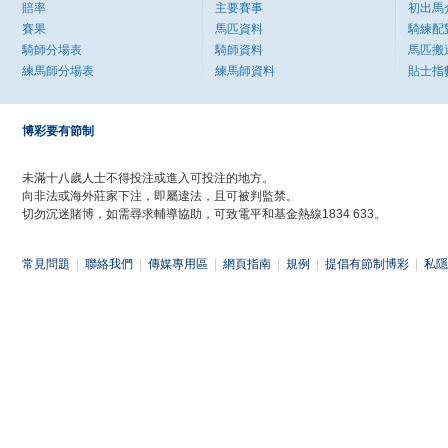
賠率
主要賽事
初出馬
賽果
馬匹資料
騎練配
騎師分場表
騎師資料
馬匹搬
練馬師分場表
練馬師資料
貼士指
博彩要有節制
未滿十八歲人士不得投注或進入可投注的地方。
向非法或海外莊家下注，即屬違法，且可被判監禁。
切勿沉迷賭博，如需尋求輔導協助，可致電平和基金熱線1834 633。
常見問題
|
聯絡我們
|
傳媒專用區
|
網頁指南
|
規例
|
提倡有節制博彩
|
私隱