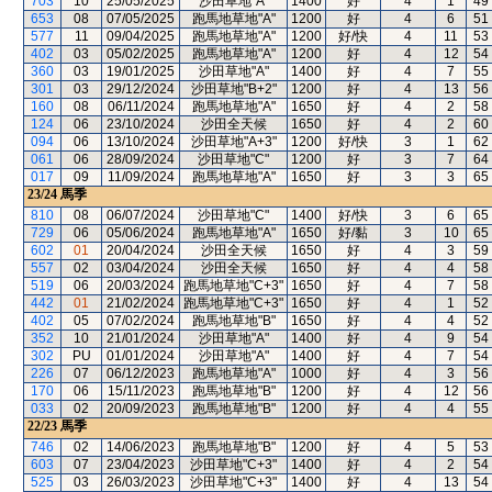
703
10
25/05/2025
沙田草地"A"
1400
好
4
1
49
653
08
07/05/2025
跑馬地草地"A"
1200
好
4
6
51
577
11
09/04/2025
跑馬地草地"A"
1200
好/快
4
11
53
402
03
05/02/2025
跑馬地草地"A"
1200
好
4
12
54
360
03
19/01/2025
沙田草地"A"
1400
好
4
7
55
301
03
29/12/2024
沙田草地"B+2"
1200
好
4
13
56
160
08
06/11/2024
跑馬地草地"A"
1650
好
4
2
58
124
06
23/10/2024
沙田全天候
1650
好
4
2
60
094
06
13/10/2024
沙田草地"A+3"
1200
好/快
3
1
62
061
06
28/09/2024
沙田草地"C"
1200
好
3
7
64
017
09
11/09/2024
跑馬地草地"A"
1650
好
3
3
65
23/24
馬季
810
08
06/07/2024
沙田草地"C"
1400
好/快
3
6
65
729
06
05/06/2024
跑馬地草地"A"
1650
好/黏
3
10
65
602
01
20/04/2024
沙田全天候
1650
好
4
3
59
557
02
03/04/2024
沙田全天候
1650
好
4
4
58
519
06
20/03/2024
跑馬地草地"C+3"
1650
好
4
7
58
442
01
21/02/2024
跑馬地草地"C+3"
1650
好
4
1
52
402
05
07/02/2024
跑馬地草地"B"
1650
好
4
4
52
352
10
21/01/2024
沙田草地"A"
1400
好
4
9
54
302
PU
01/01/2024
沙田草地"A"
1400
好
4
7
54
226
07
06/12/2023
跑馬地草地"A"
1000
好
4
3
56
170
06
15/11/2023
跑馬地草地"B"
1200
好
4
12
56
033
02
20/09/2023
跑馬地草地"B"
1200
好
4
4
55
22/23
馬季
746
02
14/06/2023
跑馬地草地"B"
1200
好
4
5
53
603
07
23/04/2023
沙田草地"C+3"
1400
好
4
2
54
525
03
26/03/2023
沙田草地"C+3"
1400
好
4
13
54