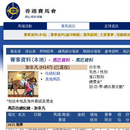
馬場活動
賽馬資訊
足球資訊
賽事資料(本地)
|
賽事資料(越洋轉播)
|
賽馬新聞
|
主要賽事
|
視聽播
報名表
排位表
即時賠率
練馬師分場表
騎師分場表
參考資料
統計
加非凡 (H147) (已退役)
出生地
毛色 / 性別
往績紀錄
進口類別
其他馬匹
總獎金*
冠-亞-季-總出賽次數*
*包括本地及海外賽績及獎金
馬匹往績紀錄 - 加非凡
場次
名次
日期
馬場/跑道/
途程
場地
賽事
檔
評
賽道
狀況
班次
位
分
24/25
馬季