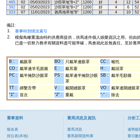
465
02
05/03/2023
沙田草地"B+2"
1200
好
4
12
54
392
02
05/02/2023
沙田草地"B+2"
1200
好
4
6
52
323
07
11/01/2023
跑馬地草地"B"
1200
好
4
10
52
備註:
1.
賽事特別情況索引
2.
模擬鳥瞰重溫由特約供應商提供，供馬迷作個人娛樂資訊之用。但由
已盡一切努力務求有關資料盡可能準確，馬會就此並無責任。至於賽馬
B :
BO :
CC :
戴眼罩
只戴單邊眼罩
喉托
CO :
E :
H :
戴單邊羊毛面箍
戴耳塞
戴頭罩
PC :
PS :
SB :
戴半掩防沙眼罩
戴單邊半掩防沙眼
戴羊毛額箍
罩
TT :
V :
VO :
綁繫舌帶
戴開縫眼罩
戴單邊開縫眼罩
"1" :
"2" :
"-" :
首次
重戴
除去
賽事資料
賽馬消息及資訊
分析工
報名表
賽馬消息
速勢能
排位表(本地)
賽馬新聞資料庫
賽日數