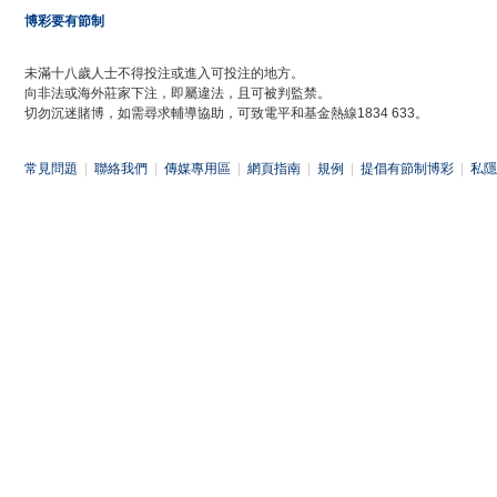
博彩要有節制
未滿十八歲人士不得投注或進入可投注的地方。
向非法或海外莊家下注，即屬違法，且可被判監禁。
切勿沉迷賭博，如需尋求輔導協助，可致電平和基金熱線1834 633。
常見問題
|
聯絡我們
|
傳媒專用區
|
網頁指南
|
規例
|
提倡有節制博彩
|
私隱