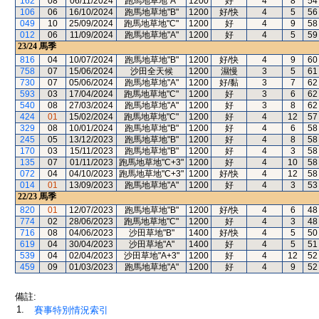
162
08
06/11/2024
跑馬地草地"A"
1200
好
4
8
54
106
06
16/10/2024
跑馬地草地"B"
1200
好/快
4
5
56
049
10
25/09/2024
跑馬地草地"C"
1200
好
4
9
58
012
06
11/09/2024
跑馬地草地"A"
1200
好
4
5
59
23/24
馬季
816
04
10/07/2024
跑馬地草地"B"
1200
好/快
4
9
60
758
07
15/06/2024
沙田全天候
1200
濕慢
3
5
61
730
07
05/06/2024
跑馬地草地"A"
1200
好/黏
3
7
62
593
03
17/04/2024
跑馬地草地"C"
1200
好
3
6
62
540
08
27/03/2024
跑馬地草地"A"
1200
好
3
8
62
424
01
15/02/2024
跑馬地草地"C"
1200
好
4
12
57
329
08
10/01/2024
跑馬地草地"B"
1200
好
4
6
58
245
05
13/12/2023
跑馬地草地"B"
1200
好
4
8
58
170
03
15/11/2023
跑馬地草地"B"
1200
好
4
3
58
135
07
01/11/2023
跑馬地草地"C+3"
1200
好
4
10
58
072
04
04/10/2023
跑馬地草地"C+3"
1200
好/快
4
12
58
014
01
13/09/2023
跑馬地草地"A"
1200
好
4
3
53
22/23
馬季
820
01
12/07/2023
跑馬地草地"B"
1200
好/快
4
6
48
774
02
28/06/2023
跑馬地草地"C"
1200
好
4
3
48
716
08
04/06/2023
沙田草地"B"
1400
好/快
4
5
50
619
04
30/04/2023
沙田草地"A"
1400
好
4
5
51
539
04
02/04/2023
沙田草地"A+3"
1200
好
4
12
52
459
09
01/03/2023
跑馬地草地"A"
1200
好
4
9
52
備註:
1.
賽事特別情況索引