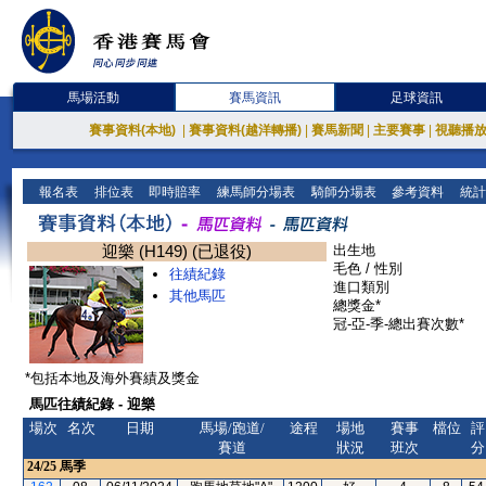
馬場活動
賽馬資訊
足球資訊
賽事資料(本地)
|
賽事資料(越洋轉播)
|
賽馬新聞
|
主要賽事
|
視聽播
報名表
排位表
即時賠率
練馬師分場表
騎師分場表
參考資料
統計
迎樂 (H149) (已退役)
出生地
毛色 / 性別
往績紀錄
進口類別
其他馬匹
總獎金*
冠-亞-季-總出賽次數*
*包括本地及海外賽績及獎金
馬匹往績紀錄 - 迎樂
場次
名次
日期
馬場/跑道/
途程
場地
賽事
檔位
評
賽道
狀況
班次
分
24/25
馬季