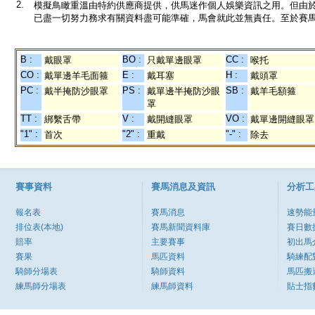
2.
模擬鳥瞰重溫由特約供應商提供，供馬迷作個人娛樂資訊之用。但由
已盡一切努力務求有關資料盡可能準確，馬會就此並無責任。至於賽馬
B :
BO :
CC :
戴眼罩
只戴單邊眼罩
喉托
CO :
E :
H :
戴單邊羊毛面箍
戴耳塞
戴頭罩
PC :
PS :
SB :
戴半掩防沙眼罩
戴單邊半掩防沙眼
戴羊毛額箍
罩
TT :
V :
VO :
綁繫舌帶
戴開縫眼罩
戴單邊開縫眼罩
"1" :
"2" :
"-" :
首次
重戴
除去
賽事資料
賽馬消息及資訊
分析工
報名表
賽馬消息
速勢能
排位表(本地)
賽馬新聞資料庫
賽日數
賠率
主要賽事
初出馬
賽果
馬匹資料
騎練配
騎師分場表
騎師資料
馬匹搬
練馬師分場表
練馬師資料
貼士指