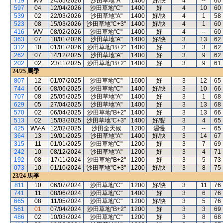
719
WV
24/05/2026
沙田草地"A"
1400
好/快
4
--
60
597
04
12/04/2026
沙田草地"C"
1400
好
4
10
60
539
02
22/03/2026
沙田草地"A"
1400
好/快
4
1
58
523
08
15/03/2026
沙田草地"C+3"
1400
好/快
4
1
60
416
WV
08/02/2026
沙田草地"C"
1400
好
4
--
60
363
07
18/01/2026
沙田草地"A"
1400
好/快
3
13
62
312
10
01/01/2026
沙田草地"B+2"
1400
好
3
3
62
262
07
14/12/2025
沙田草地"A"
1400
好
3
9
62
202
02
23/11/2025
沙田草地"B+2"
1400
好
3
9
61
24/25
馬季
807
12
01/07/2025
沙田草地"C"
1600
好
3
12
65
744
06
08/06/2025
沙田草地"C"
1400
好/快
3
10
66
707
08
25/05/2025
沙田草地"A"
1400
好
3
1
68
629
05
27/04/2025
沙田草地"A"
1400
好
3
13
68
570
02
06/04/2025
沙田草地"B+2"
1400
好
3
13
66
513
02
15/03/2025
沙田草地"C+3"
1400
好/黏
3
4
65
425
WV-A
12/02/2025
沙田全天候
1200
濕慢
3
--
65
364
13
19/01/2025
沙田草地"A"
1400
好/快
3
14
67
315
11
01/01/2025
沙田草地"C"
1200
好
3
7
69
242
10
08/12/2024
沙田草地"A"
1200
好
3
4
71
192
08
17/11/2024
沙田草地"B+2"
1200
好
3
5
73
073
10
01/10/2024
沙田草地"C+3"
1200
好/快
3
8
75
23/24
馬季
811
10
06/07/2024
沙田草地"C"
1200
好/快
3
11
76
741
11
08/06/2024
沙田草地"C"
1400
好
3
6
76
665
08
11/05/2024
沙田草地"C"
1200
好/快
3
5
76
561
01
07/04/2024
沙田草地"B+2"
1200
好
3
3
69
486
02
10/03/2024
沙田草地"C"
1200
好
3
8
68