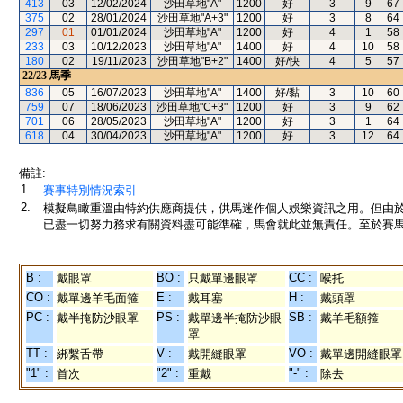
413
03
12/02/2024
沙田草地"A"
1200
好
3
9
67
375
02
28/01/2024
沙田草地"A+3"
1200
好
3
8
64
297
01
01/01/2024
沙田草地"A"
1200
好
4
1
58
233
03
10/12/2023
沙田草地"A"
1400
好
4
10
58
180
02
19/11/2023
沙田草地"B+2"
1400
好/快
4
5
57
22/23
馬季
836
05
16/07/2023
沙田草地"A"
1400
好/黏
3
10
60
759
07
18/06/2023
沙田草地"C+3"
1200
好
3
9
62
701
06
28/05/2023
沙田草地"A"
1200
好
3
1
64
618
04
30/04/2023
沙田草地"A"
1200
好
3
12
64
備註:
1.
賽事特別情況索引
2.
模擬鳥瞰重溫由特約供應商提供，供馬迷作個人娛樂資訊之用。但由
已盡一切努力務求有關資料盡可能準確，馬會就此並無責任。至於賽馬
B :
BO :
CC :
戴眼罩
只戴單邊眼罩
喉托
CO :
E :
H :
戴單邊羊毛面箍
戴耳塞
戴頭罩
PC :
PS :
SB :
戴半掩防沙眼罩
戴單邊半掩防沙眼
戴羊毛額箍
罩
TT :
V :
VO :
綁繫舌帶
戴開縫眼罩
戴單邊開縫眼罩
"1" :
"2" :
"-" :
首次
重戴
除去