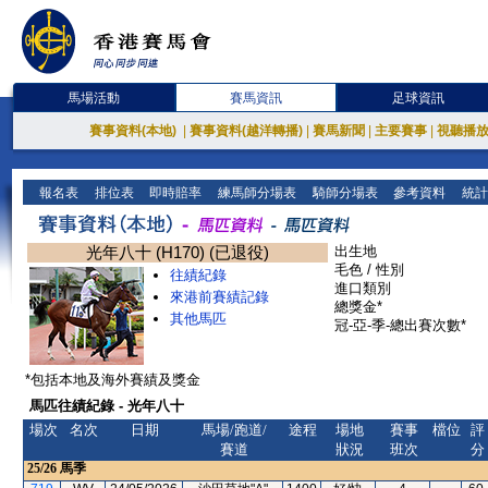
馬場活動
賽馬資訊
足球資訊
賽事資料(本地)
|
賽事資料(越洋轉播)
|
賽馬新聞
|
主要賽事
|
視聽播
報名表
排位表
即時賠率
練馬師分場表
騎師分場表
參考資料
統計
光年八十 (H170) (已退役)
出生地
毛色 / 性別
往績紀錄
進口類別
來港前賽績記錄
總獎金*
其他馬匹
冠-亞-季-總出賽次數*
*包括本地及海外賽績及獎金
馬匹往績紀錄 - 光年八十
場次
名次
日期
馬場/跑道/
途程
場地
賽事
檔位
評
賽道
狀況
班次
分
25/26
馬季