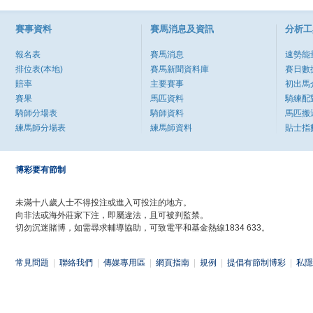
賽事資料
賽馬消息及資訊
分析工
報名表
賽馬消息
速勢能
排位表(本地)
賽馬新聞資料庫
賽日數
賠率
主要賽事
初出馬
賽果
馬匹資料
騎練配
騎師分場表
騎師資料
馬匹搬
練馬師分場表
練馬師資料
貼士指
博彩要有節制
未滿十八歲人士不得投注或進入可投注的地方。
向非法或海外莊家下注，即屬違法，且可被判監禁。
切勿沉迷賭博，如需尋求輔導協助，可致電平和基金熱線1834 633。
常見問題
|
聯絡我們
|
傳媒專用區
|
網頁指南
|
規例
|
提倡有節制博彩
|
私隱