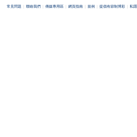
常見問題
|
聯絡我們
|
傳媒專用區
|
網頁指南
|
規例
|
提倡有節制博彩
|
私隱