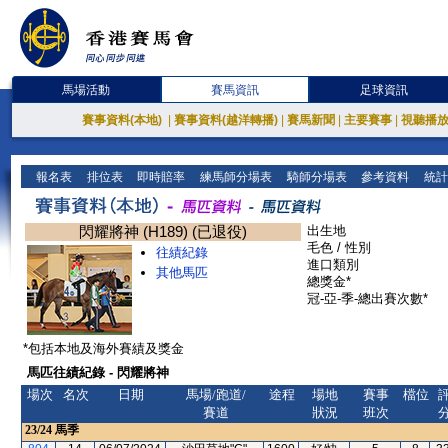
馬場活動
賽馬資訊
足球資訊
賽事資料(本地)
|
賽事資料(越洋轉播)
|
賽馬新聞
|
主要賽事
|
視聽播
報名表
排位表
即時賠率
練馬師分場表
騎師分場表
參考資料
統計
閃耀將神 (H189) (已退役)
出生地
毛色 / 性別
往績紀錄
進口類別
其他馬匹
總獎金*
冠-亞-季-總出賽次數*
*包括本地及海外賽績及獎金
馬匹往績紀錄 - 閃耀將神
場次
名次
日期
馬場/跑道/
途程
場地
賽事
檔位
賽道
狀況
班次
23/24
馬季