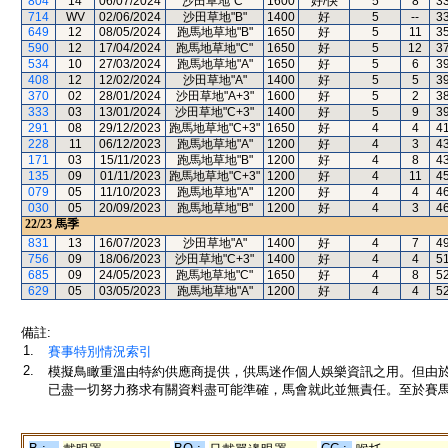
804
14
06/07/2024
沙田草地"C"
1600
好/快
5
8
3
714
WV
02/06/2024
沙田草地"B"
1400
好
5
--
3
649
12
08/05/2024
跑馬地草地"B"
1650
好
5
11
3
590
12
17/04/2024
跑馬地草地"C"
1650
好
5
12
3
534
10
27/03/2024
跑馬地草地"A"
1650
好
5
6
3
408
12
12/02/2024
沙田草地"A"
1400
好
5
5
3
370
02
28/01/2024
沙田草地"A+3"
1600
好
5
2
3
333
03
13/01/2024
沙田草地"C+3"
1400
好
5
9
3
291
08
29/12/2023
跑馬地草地"C+3"
1650
好
4
4
4
228
11
06/12/2023
跑馬地草地"A"
1200
好
4
3
4
171
03
15/11/2023
跑馬地草地"B"
1200
好
4
8
4
135
09
01/11/2023
跑馬地草地"C+3"
1200
好
4
11
4
079
05
11/10/2023
跑馬地草地"A"
1200
好
4
4
4
030
05
20/09/2023
跑馬地草地"B"
1200
好
4
3
4
22/23
馬季
831
13
16/07/2023
沙田草地"A"
1400
好
4
7
4
756
09
18/06/2023
沙田草地"C+3"
1400
好
4
4
5
685
09
24/05/2023
跑馬地草地"C"
1650
好
4
8
5
629
05
03/05/2023
跑馬地草地"A"
1200
好
4
4
5
備註:
1.
賽事特別情況索引
2.
模擬鳥瞰重溫由特約供應商提供，供馬迷作個人娛樂資訊之用。但由
已盡一切努力務求有關資料盡可能準確，馬會就此並無責任。至於賽馬