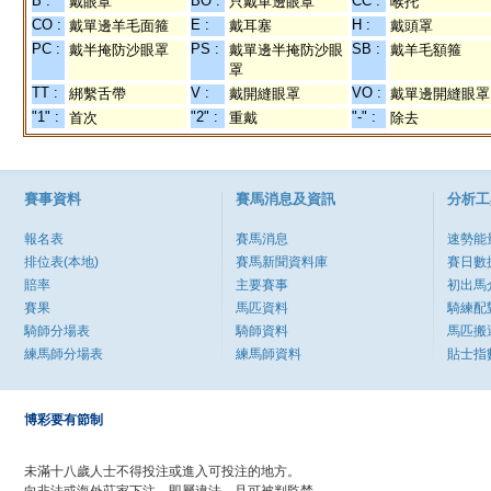
B :
BO :
CC :
戴眼罩
只戴單邊眼罩
喉托
CO :
E :
H :
戴單邊羊毛面箍
戴耳塞
戴頭罩
PC :
PS :
SB :
戴半掩防沙眼罩
戴單邊半掩防沙眼
戴羊毛額箍
罩
TT :
V :
VO :
綁繫舌帶
戴開縫眼罩
戴單邊開縫眼罩
"1" :
"2" :
"-" :
首次
重戴
除去
賽事資料
賽馬消息及資訊
分析工
報名表
賽馬消息
速勢能
排位表(本地)
賽馬新聞資料庫
賽日數
賠率
主要賽事
初出馬
賽果
馬匹資料
騎練配
騎師分場表
騎師資料
馬匹搬
練馬師分場表
練馬師資料
貼士指
博彩要有節制
未滿十八歲人士不得投注或進入可投注的地方。