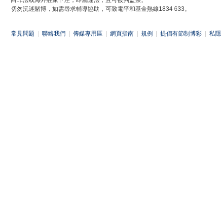
向非法或海外莊家下注，即屬違法，且可被判監禁。
切勿沉迷賭博，如需尋求輔導協助，可致電平和基金熱線1834 633。
常見問題
|
聯絡我們
|
傳媒專用區
|
網頁指南
|
規例
|
提倡有節制博彩
|
私隱