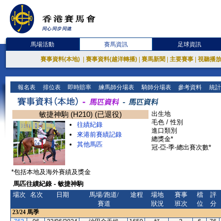
馬場活動
賽馬資訊
足球資訊
賽事資料(本地)
|
賽事資料(越洋轉播)
|
賽馬新聞
|
主要賽事
|
視聽播
報名表
排位表
即時賠率
練馬師分場表
騎師分場表
參考資料
統計
敏捷神駒 (H210) (已退役)
出生地
毛色 / 性別
往績紀錄
進口類別
來港前賽績記錄
總獎金*
其他馬匹
冠-亞-季-總出賽次數*
*包括本地及海外賽績及獎金
馬匹往績紀錄 - 敏捷神駒
場次
名次
日期
馬場/跑道/
途程
場地
賽事
檔
評
賽道
狀況
班次
位
分
23/24
馬季