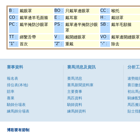
B :
BO :
CC :
戴眼罩
只戴單邊眼罩
喉托
CO :
E :
H :
戴單邊羊毛面箍
戴耳塞
戴頭罩
PC :
PS :
SB :
戴半掩防沙眼罩
戴單邊半掩防沙眼
戴羊毛額箍
罩
TT :
V :
VO :
綁繫舌帶
戴開縫眼罩
戴單邊開縫眼罩
"1" :
"2" :
"-" :
首次
重戴
除去
賽事資料
賽馬消息及資訊
分析工
報名表
賽馬消息
速勢能
排位表(本地)
賽馬新聞資料庫
賽日數
賠率
主要賽事
初出馬
賽果
馬匹資料
騎練配
騎師分場表
騎師資料
馬匹搬
練馬師分場表
練馬師資料
貼士指
博彩要有節制