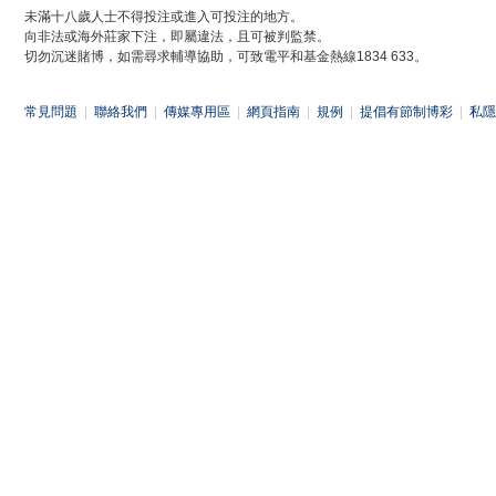
未滿十八歲人士不得投注或進入可投注的地方。
向非法或海外莊家下注，即屬違法，且可被判監禁。
切勿沉迷賭博，如需尋求輔導協助，可致電平和基金熱線1834 633。
常見問題
|
聯絡我們
|
傳媒專用區
|
網頁指南
|
規例
|
提倡有節制博彩
|
私隱