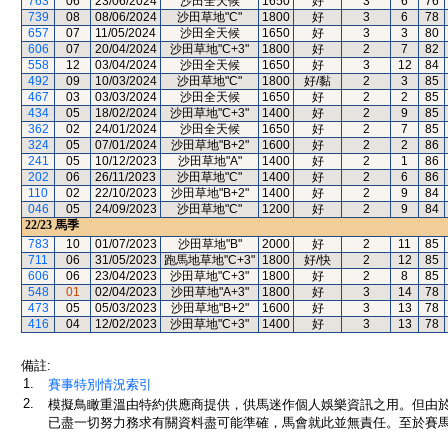
763
06
23/06/2024
沙田全天候
1650
好
3
6
76
739
08
08/06/2024
沙田草地"C"
1800
好
3
6
78
657
07
11/05/2024
沙田全天候
1650
好
3
3
80
606
07
20/04/2024
沙田草地"C+3"
1800
好
2
7
82
558
12
03/04/2024
沙田全天候
1650
好
3
12
84
492
09
10/03/2024
沙田草地"C"
1800
好/黏
2
3
85
467
03
03/03/2024
沙田全天候
1650
好
2
2
85
434
05
18/02/2024
沙田草地"C+3"
1400
好
2
9
85
362
02
24/01/2024
沙田全天候
1650
好
2
7
85
324
05
07/01/2024
沙田草地"B+2"
1600
好
2
2
86
241
05
10/12/2023
沙田草地"A"
1400
好
2
1
86
202
06
26/11/2023
沙田草地"C"
1400
好
2
6
86
110
02
22/10/2023
沙田草地"B+2"
1400
好
2
9
84
046
05
24/09/2023
沙田草地"C"
1200
好
2
9
84
22/23
馬季
783
10
01/07/2023
沙田草地"B"
2000
好
2
11
85
711
06
31/05/2023
跑馬地草地"C+3"
1800
好/快
2
12
85
606
06
23/04/2023
沙田草地"C+3"
1800
好
2
8
85
548
01
02/04/2023
沙田草地"A+3"
1800
好
3
14
78
473
05
05/03/2023
沙田草地"B+2"
1600
好
3
13
78
416
04
12/02/2023
沙田草地"C+3"
1400
好
3
13
78
備註:
1.
賽事特別情況索引
2.
模擬鳥瞰重溫由特約供應商提供，供馬迷作個人娛樂資訊之用。但由
已盡一切努力務求有關資料盡可能準確，馬會就此並無責任。至於賽馬