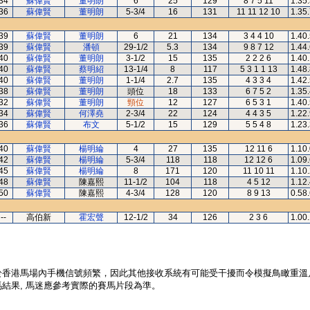
34
蘇偉賢
董明朗
6
25
129
8 7 5 11
1.35
36
蘇偉賢
董明朗
5-3/4
16
131
11 11 12 10
1.35
39
蘇偉賢
董明朗
6
21
134
3 4 4 10
1.40
39
蘇偉賢
潘頓
29-1/2
5.3
134
9 8 7 12
1.44
40
蘇偉賢
董明朗
3-1/2
15
135
2 2 2 6
1.40
40
蘇偉賢
蔡明紹
13-1/4
8
117
5 3 1 1 13
1.48
40
蘇偉賢
董明朗
1-1/4
2.7
135
4 3 3 4
1.42
38
蘇偉賢
董明朗
頭位
18
133
6 7 5 2
1.35
32
蘇偉賢
董明朗
頸位
12
127
6 5 3 1
1.40
34
蘇偉賢
何澤堯
2-3/4
22
124
4 4 3 5
1.22
36
蘇偉賢
布文
5-1/2
15
129
5 5 4 8
1.23
40
蘇偉賢
楊明綸
4
27
135
12 11 6
1.10
42
蘇偉賢
楊明綸
5-3/4
118
118
12 12 6
1.09
45
蘇偉賢
楊明綸
8
171
120
11 10 11
1.10
48
蘇偉賢
陳嘉熙
11-1/2
104
118
4 5 12
1.12
50
蘇偉賢
陳嘉熙
4-3/4
128
120
8 9 13
0.58
--
高伯新
霍宏聲
12-1/2
34
126
2 3 6
1.00
於香港馬場內手機信號頻繁，因此其他接收系統有可能受干擾而令模擬鳥瞰重溫
結果, 馬迷應參考實際的賽馬片段為準。