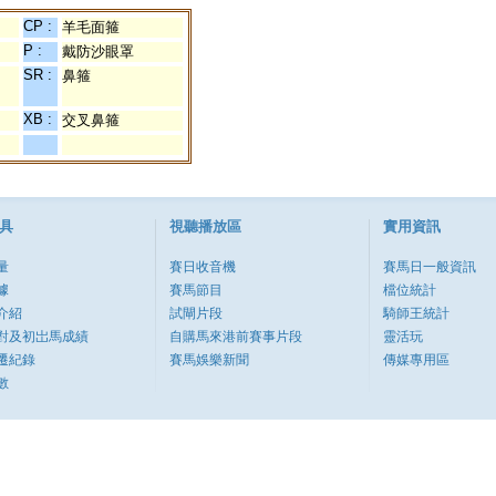
CP :
羊毛面箍
P :
戴防沙眼罩
SR :
鼻箍
XB :
交叉鼻箍
具
視聽播放區
實用資訊
量
賽日收音機
賽馬日一般資訊
據
賽馬節目
檔位統計
介紹
試閘片段
騎師王統計
對及初岀馬成績
自購馬來港前賽事片段
靈活玩
遷紀錄
賽馬娛樂新聞
傳媒專用區
數