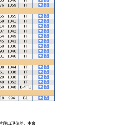
.33
1046
TT
.76
1059
TT
.55
1055
TT
.69
1041
TT
.14
1039
TT
.87
1042
TT
.54
1049
TT
.45
1043
TT
.50
1036
TT
.93
1046
TT
.31
1046
TT
.08
1044
TT
.61
1038
TT
.29
1036
TT
.49
1052
TT
.60
1048
B-/TT1
.18
994
B1
片段出現偏差。本會