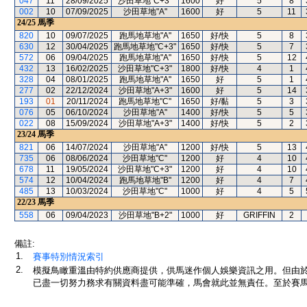
047
11
28/09/2025
沙田草地"C+3"
1600
好
5
8
002
10
07/09/2025
沙田草地"A"
1600
好
5
11
24/25
馬季
820
10
09/07/2025
跑馬地草地"A"
1650
好/快
5
8
630
12
30/04/2025
跑馬地草地"C+3"
1650
好/快
5
7
572
06
09/04/2025
跑馬地草地"A"
1650
好/快
5
12
432
13
16/02/2025
沙田草地"C+3"
1800
好/快
4
1
328
04
08/01/2025
跑馬地草地"A"
1650
好
5
1
277
02
22/12/2024
沙田草地"A+3"
1600
好
5
14
193
01
20/11/2024
跑馬地草地"C"
1650
好/黏
5
3
076
05
06/10/2024
沙田草地"A"
1400
好/快
5
5
022
08
15/09/2024
沙田草地"A+3"
1400
好/快
5
2
23/24
馬季
821
06
14/07/2024
沙田草地"A"
1200
好/快
5
13
735
06
08/06/2024
沙田草地"C"
1200
好
4
10
678
11
19/05/2024
沙田草地"C+3"
1200
好
4
10
574
12
10/04/2024
跑馬地草地"B"
1200
好
4
7
485
13
10/03/2024
沙田草地"C"
1000
好
4
5
22/23
馬季
558
06
09/04/2023
沙田草地"B+2"
1000
好
GRIFFIN
2
備註:
1.
賽事特別情況索引
2.
模擬鳥瞰重溫由特約供應商提供，供馬迷作個人娛樂資訊之用。但由
已盡一切努力務求有關資料盡可能準確，馬會就此並無責任。至於賽馬