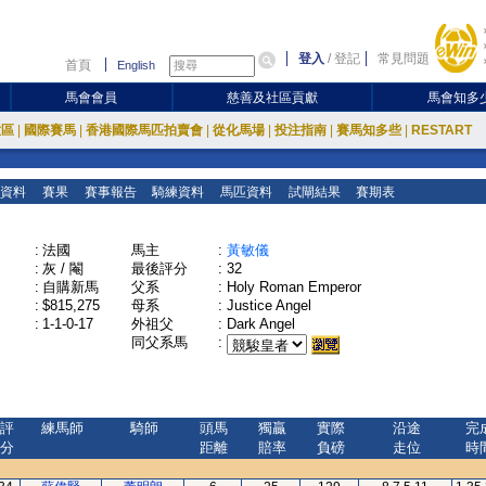
登入
/
登記
常見問題
首頁
English
馬會會員
慈善及社區貢獻
馬會知多
放區
|
國際賽馬
|
香港國際馬匹拍賣會
|
從化馬場
|
投注指南
|
賽馬知多些
|
RESTART
資料
賽果
賽事報告
騎練資料
馬匹資料
試閘結果
賽期表
:
法國
馬主
:
黃敏儀
:
灰 / 閹
最後評分
:
32
:
自購新馬
父系
:
Holy Roman Emperor
:
$815,275
母系
:
Justice Angel
:
1-1-0-17
外祖父
:
Dark Angel
同父系馬
:
評
練馬師
騎師
頭馬
獨贏
實際
沿途
完
分
距離
賠率
負磅
走位
時