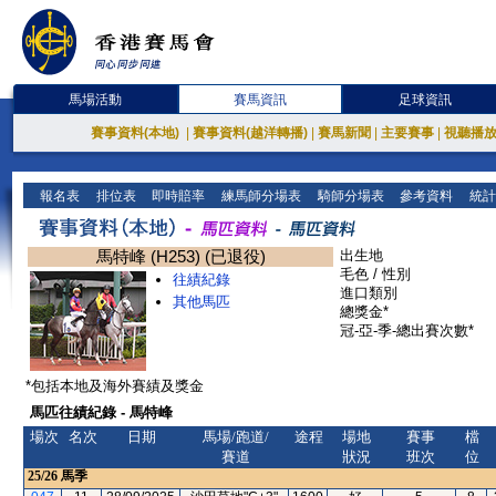
馬場活動
賽馬資訊
足球資訊
賽事資料(本地)
|
賽事資料(越洋轉播)
|
賽馬新聞
|
主要賽事
|
視聽播
報名表
排位表
即時賠率
練馬師分場表
騎師分場表
參考資料
統計
馬特峰 (H253) (已退役)
出生地
毛色 / 性別
往績紀錄
進口類別
其他馬匹
總獎金*
冠-亞-季-總出賽次數*
*包括本地及海外賽績及獎金
馬匹往績紀錄 - 馬特峰
場次
名次
日期
馬場/跑道/
途程
場地
賽事
檔
賽道
狀況
班次
位
25/26
馬季