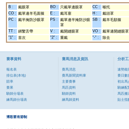
B :
BO :
CC :
戴眼罩
只戴單邊眼罩
喉托
CO :
E :
H :
戴單邊羊毛面箍
戴耳塞
戴頭罩
PC :
PS :
SB :
戴半掩防沙眼罩
戴單邊半掩防沙眼
戴羊毛額箍
罩
TT :
V :
VO :
綁繫舌帶
戴開縫眼罩
戴單邊開縫眼罩
"1" :
"2" :
"-" :
首次
重戴
除去
賽事資料
賽馬消息及資訊
分析工
報名表
賽馬消息
速勢能
排位表(本地)
賽馬新聞資料庫
賽日數
賠率
主要賽事
初出馬
賽果
馬匹資料
騎練配
騎師分場表
騎師資料
馬匹搬
練馬師分場表
練馬師資料
貼士指
博彩要有節制