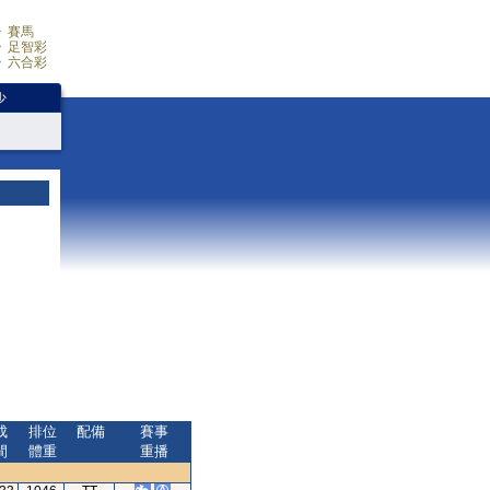
賽馬
足智彩
六合彩
少
成
排位
配備
賽事
間
體重
重播