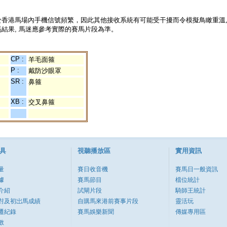
於香港馬場內手機信號頻繁，因此其他接收系統有可能受干擾而令模擬鳥瞰重溫
結果, 馬迷應參考實際的賽馬片段為準。
CP :
羊毛面箍
P :
戴防沙眼罩
SR :
鼻箍
XB :
交叉鼻箍
具
視聽播放區
實用資訊
量
賽日收音機
賽馬日一般資訊
據
賽馬節目
檔位統計
介紹
試閘片段
騎師王統計
對及初岀馬成績
自購馬來港前賽事片段
靈活玩
遷紀錄
賽馬娛樂新聞
傳媒專用區
數