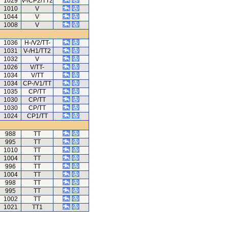
1029
V-/CP2/TT2
1010
V
1044
V
1008
V
1036
H-/V2/TT-
1031
V-/H1/TT2
1032
V
1026
V/TT-
1034
V/TT
1034
CP-/V1/TT
1035
CP/TT
1030
CP/TT
1030
CP/TT
1024
CP1/TT
988
TT
995
TT
1010
TT
1004
TT
996
TT
1004
TT
998
TT
995
TT
1002
TT
1021
TT1