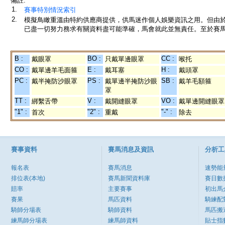
備註:
1.
賽事特別情況索引
2.
模擬鳥瞰重溫由特約供應商提供，供馬迷作個人娛樂資訊之用。但由
已盡一切努力務求有關資料盡可能準確，馬會就此並無責任。至於賽馬
B :
BO :
CC :
戴眼罩
只戴單邊眼罩
喉托
CO :
E :
H :
戴單邊羊毛面箍
戴耳塞
戴頭罩
PC :
PS :
SB :
戴半掩防沙眼罩
戴單邊半掩防沙眼
戴羊毛額箍
罩
TT :
V :
VO :
綁繫舌帶
戴開縫眼罩
戴單邊開縫眼罩
"1" :
"2" :
"-" :
首次
重戴
除去
賽事資料
賽馬消息及資訊
分析工
報名表
賽馬消息
速勢能
排位表(本地)
賽馬新聞資料庫
賽日數
賠率
主要賽事
初出馬
賽果
馬匹資料
騎練配
騎師分場表
騎師資料
馬匹搬
練馬師分場表
練馬師資料
貼士指