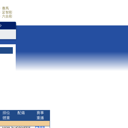
賽馬
足智彩
六合彩
少
排位
配備
賽事
體重
重播