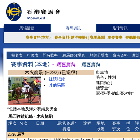
馬場活動
賽馬資訊
足球資訊
賽事資料(本地)
|
賽事資料(越洋轉播)
|
賽馬新聞
|
主要賽事
|
視聽播
報名表
排位表
即時賠率
練馬師分場表
騎師分場表
參考資料
統計
木火龍駒 (H292) (已退役)
出生地
毛色 / 性別
往績紀錄
進口類別
其他馬匹
總獎金*
冠-亞-季-總出賽次數*
*包括本地及海外賽績及獎金
馬匹往績紀錄 - 木火龍駒
場次
名次
日期
馬場/跑道/
途程
場地
賽事
檔
評
賽道
狀況
班次
位
分
25/26
馬季