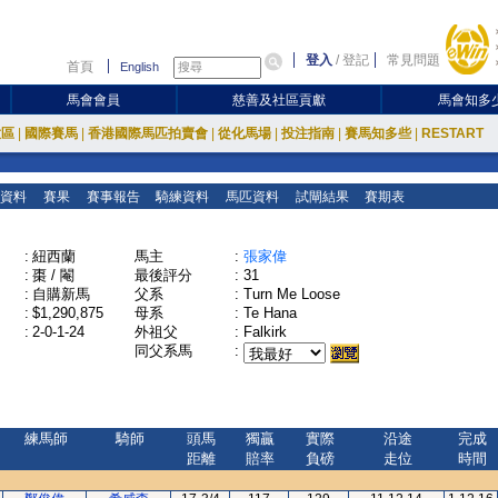
登入
/
登記
常見問題
首頁
English
馬會會員
慈善及社區貢獻
馬會知多
放區
|
國際賽馬
|
香港國際馬匹拍賣會
|
從化馬場
|
投注指南
|
賽馬知多些
|
RESTART
資料
賽果
賽事報告
騎練資料
馬匹資料
試閘結果
賽期表
:
紐西蘭
馬主
:
張家偉
:
棗 / 閹
最後評分
:
31
:
自購新馬
父系
:
Turn Me Loose
:
$1,290,875
母系
:
Te Hana
:
2-0-1-24
外祖父
:
Falkirk
同父系馬
:
練馬師
騎師
頭馬
獨贏
實際
沿途
完成
距離
賠率
負磅
走位
時間