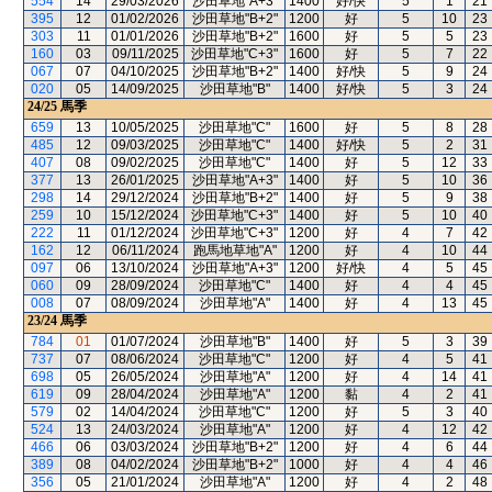
554
14
29/03/2026
沙田草地"A+3"
1400
好/快
5
1
21
395
12
01/02/2026
沙田草地"B+2"
1200
好
5
10
23
303
11
01/01/2026
沙田草地"B+2"
1600
好
5
5
23
160
03
09/11/2025
沙田草地"C+3"
1600
好
5
7
22
067
07
04/10/2025
沙田草地"B+2"
1400
好/快
5
9
24
020
05
14/09/2025
沙田草地"B"
1400
好/快
5
3
24
24/25
馬季
659
13
10/05/2025
沙田草地"C"
1600
好
5
8
28
485
12
09/03/2025
沙田草地"C"
1400
好/快
5
2
31
407
08
09/02/2025
沙田草地"C"
1400
好
5
12
33
377
13
26/01/2025
沙田草地"A+3"
1400
好
5
10
36
298
14
29/12/2024
沙田草地"B+2"
1400
好
5
9
38
259
10
15/12/2024
沙田草地"C+3"
1400
好
5
10
40
222
11
01/12/2024
沙田草地"C+3"
1200
好
4
7
42
162
12
06/11/2024
跑馬地草地"A"
1200
好
4
10
44
097
06
13/10/2024
沙田草地"A+3"
1200
好/快
4
5
45
060
09
28/09/2024
沙田草地"C"
1400
好
4
4
45
008
07
08/09/2024
沙田草地"A"
1400
好
4
13
45
23/24
馬季
784
01
01/07/2024
沙田草地"B"
1400
好
5
3
39
737
07
08/06/2024
沙田草地"C"
1200
好
4
5
41
698
05
26/05/2024
沙田草地"A"
1200
好
4
14
41
619
09
28/04/2024
沙田草地"A"
1200
黏
4
2
41
579
02
14/04/2024
沙田草地"C"
1200
好
5
3
40
524
13
24/03/2024
沙田草地"A"
1200
好
4
12
42
466
06
03/03/2024
沙田草地"B+2"
1200
好
4
6
44
389
08
04/02/2024
沙田草地"B+2"
1000
好
4
4
46
356
05
21/01/2024
沙田草地"A"
1200
好
4
2
48