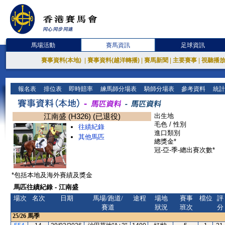
馬場活動
賽馬資訊
足球資訊
賽事資料(本地)
|
賽事資料(越洋轉播)
|
賽馬新聞
|
主要賽事
|
視聽播
報名表
排位表
即時賠率
練馬師分場表
騎師分場表
參考資料
統計
江南盛 (H326) (已退役)
出生地
毛色 / 性別
往績紀錄
進口類別
其他馬匹
總獎金*
冠-亞-季-總出賽次數*
*包括本地及海外賽績及獎金
馬匹往績紀錄 - 江南盛
場次
名次
日期
馬場/跑道/
途程
場地
賽事
檔位
評
賽道
狀況
班次
分
25/26
馬季