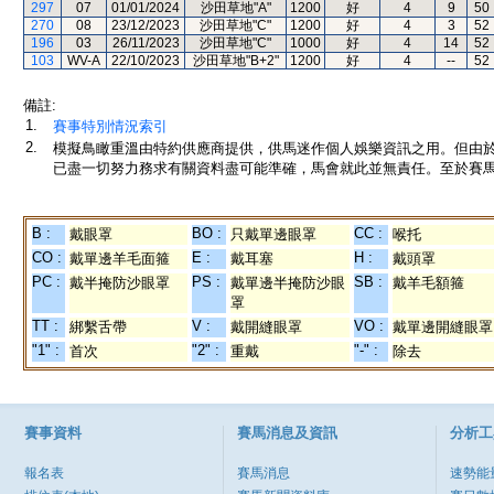
297
07
01/01/2024
沙田草地"A"
1200
好
4
9
50
270
08
23/12/2023
沙田草地"C"
1200
好
4
3
52
196
03
26/11/2023
沙田草地"C"
1000
好
4
14
52
103
WV-A
22/10/2023
沙田草地"B+2"
1200
好
4
--
52
備註:
1.
賽事特別情況索引
2.
模擬鳥瞰重溫由特約供應商提供，供馬迷作個人娛樂資訊之用。但由
已盡一切努力務求有關資料盡可能準確，馬會就此並無責任。至於賽馬
B :
BO :
CC :
戴眼罩
只戴單邊眼罩
喉托
CO :
E :
H :
戴單邊羊毛面箍
戴耳塞
戴頭罩
PC :
PS :
SB :
戴半掩防沙眼罩
戴單邊半掩防沙眼
戴羊毛額箍
罩
TT :
V :
VO :
綁繫舌帶
戴開縫眼罩
戴單邊開縫眼罩
"1" :
"2" :
"-" :
首次
重戴
除去
賽事資料
賽馬消息及資訊
分析工
報名表
賽馬消息
速勢能