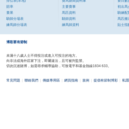
排位表(本地)
賽馬新聞資料庫
賽日數
賠率
主要賽事
初出馬
賽果
馬匹資料
騎練配
騎師分場表
騎師資料
馬匹搬
練馬師分場表
練馬師資料
貼士指
博彩要有節制
未滿十八歲人士不得投注或進入可投注的地方。
向非法或海外莊家下注，即屬違法，且可被判監禁。
切勿沉迷賭博，如需尋求輔導協助，可致電平和基金熱線1834 633。
常見問題
|
聯絡我們
|
傳媒專用區
|
網頁指南
|
規例
|
提倡有節制博彩
|
私隱