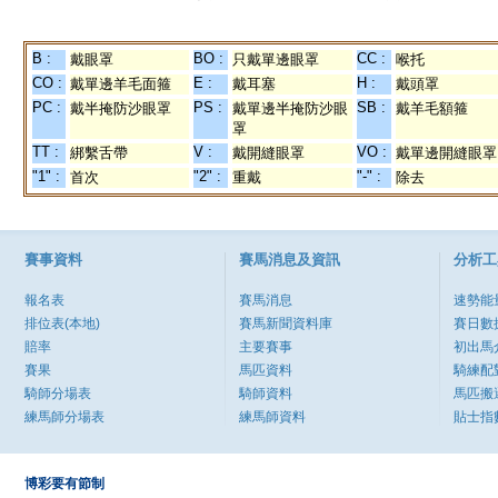
B :
BO :
CC :
戴眼罩
只戴單邊眼罩
喉托
CO :
E :
H :
戴單邊羊毛面箍
戴耳塞
戴頭罩
PC :
PS :
SB :
戴半掩防沙眼罩
戴單邊半掩防沙眼
戴羊毛額箍
罩
TT :
V :
VO :
綁繫舌帶
戴開縫眼罩
戴單邊開縫眼罩
"1" :
"2" :
"-" :
首次
重戴
除去
賽事資料
賽馬消息及資訊
分析工
報名表
賽馬消息
速勢能
排位表(本地)
賽馬新聞資料庫
賽日數
賠率
主要賽事
初出馬
賽果
馬匹資料
騎練配
騎師分場表
騎師資料
馬匹搬
練馬師分場表
練馬師資料
貼士指
博彩要有節制