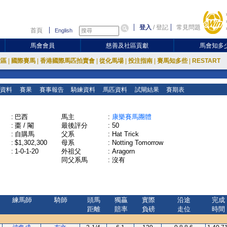
登入
/
登記
常見問題
首頁
English
馬會會員
慈善及社區貢獻
馬會知多
放區
|
國際賽馬
|
香港國際馬匹拍賣會
|
從化馬場
|
投注指南
|
賽馬知多些
|
RESTART
資料
賽果
賽事報告
騎練資料
馬匹資料
試閘結果
賽期表
:
巴西
馬主
:
康樂賽馬團體
:
棗 / 閹
最後評分
:
50
:
自購馬
父系
:
Hat Trick
:
$1,302,300
母系
:
Notting Tomorrow
:
1-0-1-20
外祖父
:
Aragorn
同父系馬
:
沒有
練馬師
騎師
頭馬
獨贏
實際
沿途
完成
距離
賠率
負磅
走位
時間