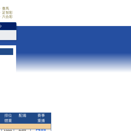
賽馬
足智彩
六合彩
少
排位
配備
賽事
體重
重播