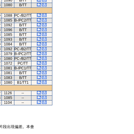
1
1090
B/TT
3
1080
B/TT
9
1088
PC-/B2/TT
8
1085
B-/PC2/TT
2
1092
B/TT
3
1096
B/TT
8
1085
B/TT
6
1093
B/TT
9
1084
B/TT
8
1092
PC-/B2/TT
4
1079
B-/PC2/TT
6
1080
PC-/B2/TT
2
1072
PC/TT
4
1081
B-/PC1/TT
1
1081
B/TT
6
1083
B/TT
8
1080
B1/TT1
2
1126
--
3
1085
--
4
1104
--
片段出現偏差。本會