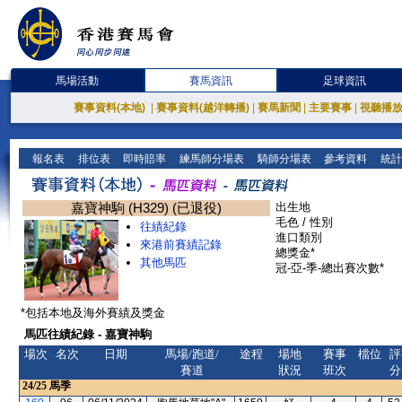
馬場活動
賽馬資訊
足球資訊
賽事資料(本地)
|
賽事資料(越洋轉播)
|
賽馬新聞
|
主要賽事
|
視聽播
報名表
排位表
即時賠率
練馬師分場表
騎師分場表
參考資料
統計
嘉寶神駒 (H329) (已退役)
出生地
毛色 / 性別
往績紀錄
進口類別
來港前賽績記錄
總獎金*
其他馬匹
冠-亞-季-總出賽次數*
*包括本地及海外賽績及獎金
馬匹往績紀錄 - 嘉寶神駒
場次
名次
日期
馬場/跑道/
途程
場地
賽事
檔位
評
賽道
狀況
班次
分
24/25
馬季