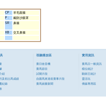
CP :
羊毛面箍
P :
戴防沙眼罩
SR :
鼻箍
XB :
交叉鼻箍
具
視聽播放區
實用資訊
量
賽日收音機
賽馬日一般資訊
據
賽馬節目
檔位統計
介紹
試閘片段
騎師王統計
對及初岀馬成績
自購馬來港前賽事片段
靈活玩
遷紀錄
賽馬娛樂新聞
傳媒專用區
數