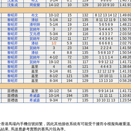
沈集成
布文
3-1/4
6.1
129
9 8 8 6
1.40.7
沈集成
周俊樂
14-1/2
10
129
10 10 9 10
1.41.9
黎昭昇
布文
10-1/2
15
132
8 12 13 14 12
1.49.6
黎昭昇
潘頓
5-1/4
12
135
8 11 12 11 9
1.50.7
黎昭昇
潘明輝
5-1/4
19
114
5 6 5 6 9
1.48.2
黎昭昇
賀銘年
3
17
118
5 4 4 4 5
1.50.7
黎昭昇
艾兆禮
5-3/4
19
116
4 3 3 3 7
2.03.5
黎昭昇
賀銘年
3-1/2
11
117
4 4 3 4 4
1.50.7
黎昭昇
潘頓
1/2
5.9
131
6 6 6 8 1
2.02.7
黎昭昇
賀銘年
3
23
134
2 2 2 4
1.41.5
黎昭昇
潘頓
4
8.8
135
5 6 8 10 7
1.50.5
黎昭昇
賀銘年
4-1/2
72
120
1 1 1 1 4
1.49.2
黎昭昇
賀銘年
19-1/2
31
117
9 9 12 12
1.41.7
黎昭昇
嘉里
4
45
121
4 4 4 3
1.38.6
黎昭昇
嘉里
9-1/4
81
123
12 12 12 9
1.41.3
黎昭昇
嘉里
8-1/2
121
128
10 10 11
1.11.2
黎昭昇
嘉里
8-3/4
194
129
13 13 10
0.58.2
苗禮德
嘉里
30-1/2
54
135
9 9 14 14
1.41.7
苗禮德
希威森
10-1/4
194
135
11 11 11
1.10.8
苗禮德
希威森
9-3/4
77
135
10 10 11 13
1.23.5
於香港馬場內手機信號頻繁，因此其他接收系統有可能受干擾而令模擬鳥瞰重溫
結果, 馬迷應參考實際的賽馬片段為準。