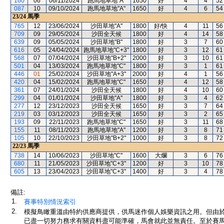
160
06
06/11/2024
跑馬地草地"A"
1650
好
4
4
52
087
10
09/10/2024
跑馬地草地"A"
1650
好
4
6
54
23/24
馬季
765
12
23/06/2024
沙田草地"A"
1800
好/快
4
11
56
709
09
29/05/2024
沙田全天候
1800
好
4
14
58
639
09
05/05/2024
沙田草地"B"
1800
好
3
7
60
616
05
24/04/2024
跑馬地草地"C+3"
1800
好
3
12
61
568
07
07/04/2024
沙田草地"B+2"
2000
好
3
10
61
501
04
13/03/2024
跑馬地草地"C"
1800
好
3
1
61
446
01
25/02/2024
沙田草地"A+3"
2000
好
4
1
56
420
04
15/02/2024
跑馬地草地"C"
1650
好
4
12
58
361
07
24/01/2024
沙田全天候
1800
好
4
10
60
299
04
01/01/2024
沙田草地"A"
1800
好
3
4
62
277
12
23/12/2023
沙田全天候
1650
好
3
7
64
219
03
03/12/2023
沙田全天候
1650
好
3
2
65
193
09
22/11/2023
跑馬地草地"C"
1650
好
3
11
68
155
11
08/11/2023
跑馬地草地"A"
1200
好
3
8
71
105
10
22/10/2023
沙田草地"B+2"
1000
好
3
8
72
22/23
馬季
738
14
10/06/2023
沙田草地"C"
1600
大爛
3
6
76
680
11
21/05/2023
沙田草地"C+3"
1200
好
3
10
78
605
13
23/04/2023
沙田草地"C+3"
1400
好
3
4
78
備註:
1.
賽事特別情況索引
2.
模擬鳥瞰重溫由特約供應商提供，供馬迷作個人娛樂資訊之用。但由
已盡一切努力務求有關資料盡可能準確，馬會就此並無責任。至於賽馬