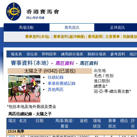
馬場活動
賽馬資訊
足球資訊
賽事資料(本地)
|
賽事資料(越洋轉播)
|
賽馬新聞
|
主要賽事
|
視聽播
報名表
排位表
即時賠率
練馬師分場表
騎師分場表
參考資料
統計
太陽之子 (H342) (已退役)
出生地
毛色 / 性別
往績紀錄
進口類別
來港前賽績記錄
總獎金*
其他馬匹
冠-亞-季-總出賽次數*
*包括本地及海外賽績及獎金
馬匹往績紀錄 - 太陽之子
場次
名次
日期
馬場/跑道/
途程
場地
賽事
檔位
評
賽道
狀況
班次
分
23/24
馬季