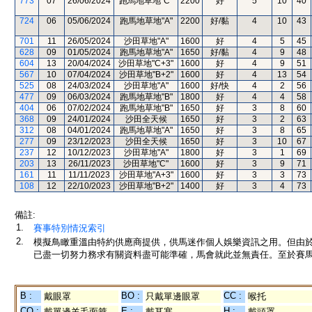
773
07
26/06/2024
跑馬地草地"C"
2200
好
5
10
40
724
06
05/06/2024
跑馬地草地"A"
2200
好/黏
4
10
43
701
11
26/05/2024
沙田草地"A"
1600
好
4
5
45
628
09
01/05/2024
跑馬地草地"A"
1650
好/黏
4
9
48
604
13
20/04/2024
沙田草地"C+3"
1600
好
4
9
51
567
10
07/04/2024
沙田草地"B+2"
1600
好
4
13
54
525
08
24/03/2024
沙田草地"A"
1600
好/快
4
2
56
477
09
06/03/2024
跑馬地草地"B"
1800
好
4
4
58
404
06
07/02/2024
跑馬地草地"B"
1650
好
3
8
60
368
09
24/01/2024
沙田全天候
1650
好
3
2
63
312
08
04/01/2024
跑馬地草地"A"
1650
好
3
8
65
277
09
23/12/2023
沙田全天候
1650
好
3
10
67
237
12
10/12/2023
沙田草地"A"
1800
好
3
1
69
203
13
26/11/2023
沙田草地"C"
1600
好
3
9
71
161
11
11/11/2023
沙田草地"A+3"
1600
好
3
3
73
108
12
22/10/2023
沙田草地"B+2"
1400
好
3
4
73
備註:
1.
賽事特別情況索引
2.
模擬鳥瞰重溫由特約供應商提供，供馬迷作個人娛樂資訊之用。但由
已盡一切努力務求有關資料盡可能準確，馬會就此並無責任。至於賽馬
B :
BO :
CC :
戴眼罩
只戴單邊眼罩
喉托
CO :
E :
H :
戴單邊羊毛面箍
戴耳塞
戴頭罩