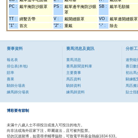
PC :
PS :
SB :
戴半掩防沙眼罩
戴單邊半掩防沙眼
戴羊毛額箍
罩
TT :
V :
VO :
綁繫舌帶
戴開縫眼罩
戴單邊開縫眼罩
"1" :
"2" :
"-" :
首次
重戴
除去
賽事資料
賽馬消息及資訊
分析工
報名表
賽馬消息
速勢能
排位表(本地)
賽馬新聞資料庫
賽日數
賠率
主要賽事
初出馬
賽果
馬匹資料
騎練配
騎師分場表
騎師資料
馬匹搬
練馬師分場表
練馬師資料
貼士指
博彩要有節制
未滿十八歲人士不得投注或進入可投注的地方。
向非法或海外莊家下注，即屬違法，且可被判監禁。
切勿沉迷賭博，如需尋求輔導協助，可致電平和基金熱線1834 633。