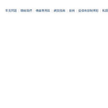
常見問題
|
聯絡我們
|
傳媒專用區
|
網頁指南
|
規例
|
提倡有節制博彩
|
私隱