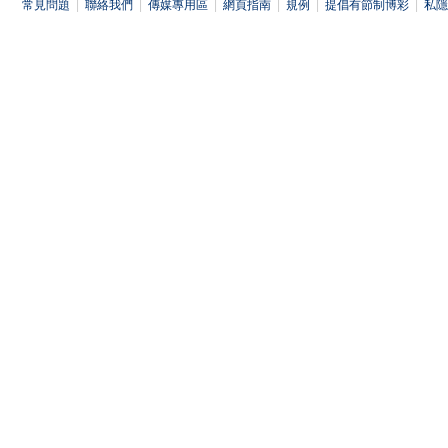
常見問題
|
聯絡我們
|
傳媒專用區
|
網頁指南
|
規例
|
提倡有節制博彩
|
私隱