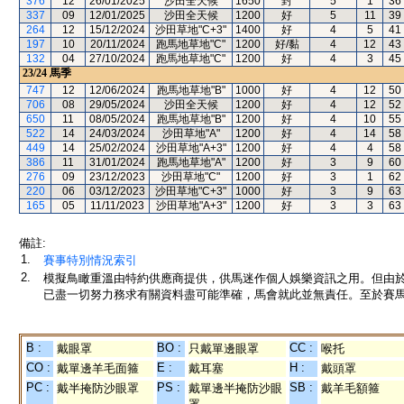
376
12
26/01/2025
沙田全天候
1650
封
5
1
36
337
09
12/01/2025
沙田全天候
1200
好
5
11
39
264
12
15/12/2024
沙田草地"C+3"
1400
好
4
5
41
197
10
20/11/2024
跑馬地草地"C"
1200
好/黏
4
12
43
132
04
27/10/2024
跑馬地草地"C"
1200
好
4
3
45
23/24
馬季
747
12
12/06/2024
跑馬地草地"B"
1000
好
4
12
50
706
08
29/05/2024
沙田全天候
1200
好
4
12
52
650
11
08/05/2024
跑馬地草地"B"
1200
好
4
10
55
522
14
24/03/2024
沙田草地"A"
1200
好
4
14
58
449
14
25/02/2024
沙田草地"A+3"
1200
好
4
4
58
386
11
31/01/2024
跑馬地草地"A"
1200
好
3
9
60
276
09
23/12/2023
沙田草地"C"
1200
好
3
1
62
220
06
03/12/2023
沙田草地"C+3"
1000
好
3
9
63
165
05
11/11/2023
沙田草地"A+3"
1200
好
3
3
63
備註:
1.
賽事特別情況索引
2.
模擬鳥瞰重溫由特約供應商提供，供馬迷作個人娛樂資訊之用。但由
已盡一切努力務求有關資料盡可能準確，馬會就此並無責任。至於賽馬
B :
BO :
CC :
戴眼罩
只戴單邊眼罩
喉托
CO :
E :
H :
戴單邊羊毛面箍
戴耳塞
戴頭罩
PC :
PS :
SB :
戴半掩防沙眼罩
戴單邊半掩防沙眼
戴羊毛額箍