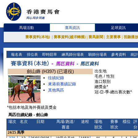
馬場活動
賽馬資訊
足球資訊
賽事資料(本地)
|
賽事資料(越洋轉播)
|
賽馬新聞
|
主要賽事
|
視聽播
報名表
排位表
即時賠率
練馬師分場表
騎師分場表
參考資料
統計
劍山鋒 (H397) (已退役)
出生地
毛色 / 性別
往績紀錄
進口類別
來港前賽績記錄
總獎金*
其他馬匹
冠-亞-季-總出賽次數*
*包括本地及海外賽績及獎金
馬匹往績紀錄 - 劍山鋒
場次
名次
日期
馬場/跑道/
途程
場地
賽事
檔位
評
賽道
狀況
班次
分
24/25
馬季