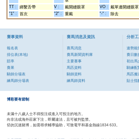
罩
TT :
V :
VO :
綁繫舌帶
戴開縫眼罩
戴單邊開縫眼罩
"1" :
"2" :
"-" :
首次
重戴
除去
賽事資料
賽馬消息及資訊
分析工
報名表
賽馬消息
速勢能
排位表(本地)
賽馬新聞資料庫
賽日數
賠率
主要賽事
初出馬
賽果
馬匹資料
騎練配
騎師分場表
騎師資料
馬匹搬
練馬師分場表
練馬師資料
貼士指
博彩要有節制
未滿十八歲人士不得投注或進入可投注的地方。
向非法或海外莊家下注，即屬違法，且可被判監禁。
切勿沉迷賭博，如需尋求輔導協助，可致電平和基金熱線1834 633。