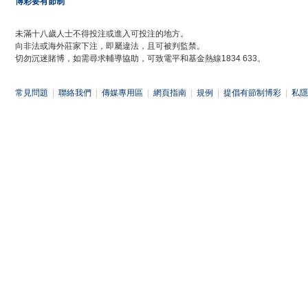
博彩要有節制
未滿十八歲人士不得投注或進入可投注的地方。
向非法或海外莊家下注，即屬違法，且可被判監禁。
切勿沉迷賭博，如需尋求輔導協助，可致電平和基金熱線1834 633。
常見問題
|
聯絡我們
|
傳媒專用區
|
網頁指南
|
規例
|
提倡有節制博彩
|
私隱