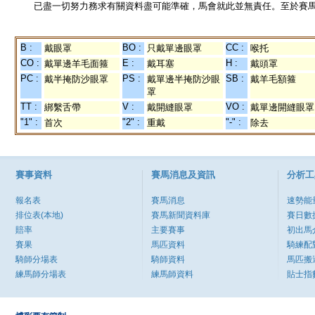
已盡一切努力務求有關資料盡可能準確，馬會就此並無責任。至於賽馬
B :
BO :
CC :
戴眼罩
只戴單邊眼罩
喉托
CO :
E :
H :
戴單邊羊毛面箍
戴耳塞
戴頭罩
PC :
PS :
SB :
戴半掩防沙眼罩
戴單邊半掩防沙眼
戴羊毛額箍
罩
TT :
V :
VO :
綁繫舌帶
戴開縫眼罩
戴單邊開縫眼罩
"1" :
"2" :
"-" :
首次
重戴
除去
賽事資料
賽馬消息及資訊
分析工
報名表
賽馬消息
速勢能
排位表(本地)
賽馬新聞資料庫
賽日數
賠率
主要賽事
初出馬
賽果
馬匹資料
騎練配
騎師分場表
騎師資料
馬匹搬
練馬師分場表
練馬師資料
貼士指