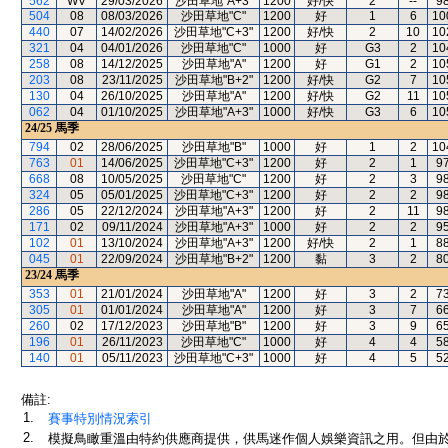
562
WV
29/03/2026
沙田草地"A+3"
1200
好/快
2
--
9
504
08
08/03/2026
沙田草地"C"
1200
好
1
6
10
440
07
14/02/2026
沙田草地"C+3"
1200
好/快
2
10
10
321
04
04/01/2026
沙田草地"C"
1000
好
G3
2
10
258
08
14/12/2025
沙田草地"A"
1200
好
G1
2
10
203
08
23/11/2025
沙田草地"B+2"
1200
好/快
G2
7
10
130
04
26/10/2025
沙田草地"A"
1200
好/快
G2
11
10
062
04
01/10/2025
沙田草地"A+3"
1000
好/快
G3
6
10
24/25
馬季
794
02
28/06/2025
沙田草地"B"
1000
好
1
2
10
763
01
14/06/2025
沙田草地"C+3"
1200
好
2
1
9
668
08
10/05/2025
沙田草地"C"
1200
好
2
3
9
324
05
05/01/2025
沙田草地"C+3"
1200
好
2
2
9
286
05
22/12/2024
沙田草地"A+3"
1200
好
2
11
9
171
02
09/11/2024
沙田草地"A+3"
1000
好
2
2
9
102
01
13/10/2024
沙田草地"A+3"
1200
好/快
2
1
8
045
01
22/09/2024
沙田草地"B+2"
1200
黏
3
2
8
23/24
馬季
353
01
21/01/2024
沙田草地"A"
1200
好
3
2
7
305
01
01/01/2024
沙田草地"A"
1200
好
3
7
6
260
02
17/12/2023
沙田草地"B"
1200
好
3
9
6
196
01
26/11/2023
沙田草地"C"
1000
好
4
4
5
140
01
05/11/2023
沙田草地"C+3"
1000
好
4
5
5
備註:
1.
賽事特別情況索引
2.
模擬鳥瞰重溫由特約供應商提供，供馬迷作個人娛樂資訊之用。但由