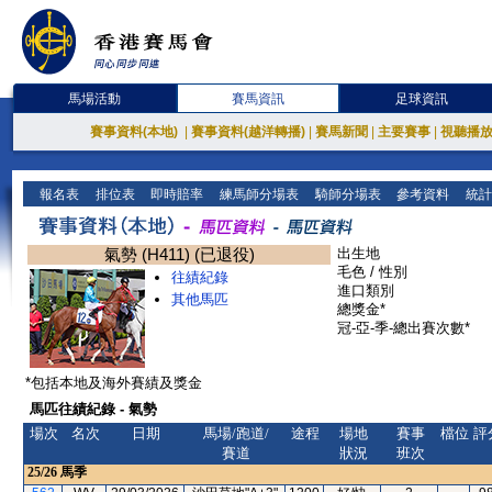
馬場活動
賽馬資訊
足球資訊
賽事資料(本地)
|
賽事資料(越洋轉播)
|
賽馬新聞
|
主要賽事
|
視聽播
報名表
排位表
即時賠率
練馬師分場表
騎師分場表
參考資料
統計
氣勢 (H411) (已退役)
出生地
毛色 / 性別
往績紀錄
進口類別
其他馬匹
總獎金*
冠-亞-季-總出賽次數*
*包括本地及海外賽績及獎金
馬匹往績紀錄 - 氣勢
場次
名次
日期
馬場/跑道/
途程
場地
賽事
檔位
評
賽道
狀況
班次
25/26
馬季