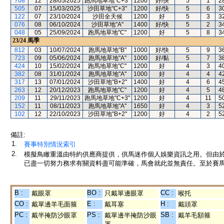
708
12
28/05/2025
跑馬地草地"C+3"
1200
好/快
5
1
2
505
07
15/03/2025
沙田草地"C+3"
1200
好/快
5
6
3
122
07
23/10/2024
沙田全天候
1200
好
5
3
3
076
08
06/10/2024
沙田草地"A"
1400
好/快
5
2
3
048
05
25/09/2024
跑馬地草地"C"
1200
好
5
8
3
23/24
馬季
812
03
10/07/2024
跑馬地草地"B"
1000
好/快
5
9
3
723
09
05/06/2024
跑馬地草地"A"
1000
好/黏
5
7
3
424
10
15/02/2024
跑馬地草地"C"
1200
好
4
3
4
382
08
31/01/2024
跑馬地草地"A"
1000
好
4
4
4
317
13
07/01/2024
沙田草地"B+2"
1400
好
4
6
4
263
12
20/12/2023
跑馬地草地"C"
1200
好
4
5
4
209
11
29/11/2023
跑馬地草地"C+3"
1200
好
4
11
5
152
11
08/11/2023
跑馬地草地"A"
1650
好
4
3
5
102
12
22/10/2023
沙田草地"B+2"
1200
好
4
2
5
備註:
1.
賽事特別情況索引
2.
模擬鳥瞰重溫由特約供應商提供，供馬迷作個人娛樂資訊之用。但由
已盡一切努力務求有關資料盡可能準確，馬會就此並無責任。至於賽馬
B :
BO :
CC :
戴眼罩
只戴單邊眼罩
喉托
CO :
E :
H :
戴單邊羊毛面箍
戴耳塞
戴頭罩
PC :
PS :
SB :
戴半掩防沙眼罩
戴單邊半掩防沙眼
戴羊毛額箍