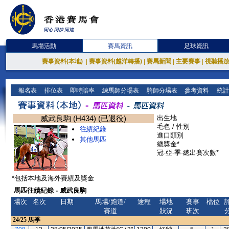
馬場活動
賽馬資訊
足球資訊
賽事資料(本地)
|
賽事資料(越洋轉播)
|
賽馬新聞
|
主要賽事
|
視聽播
報名表
排位表
即時賠率
練馬師分場表
騎師分場表
參考資料
統計
威武良駒 (H434) (已退役)
出生地
毛色 / 性別
往績紀錄
進口類別
其他馬匹
總獎金*
冠-亞-季-總出賽次數*
*包括本地及海外賽績及獎金
馬匹往績紀錄 - 威武良駒
場次
名次
日期
馬場/跑道/
途程
場地
賽事
檔位
賽道
狀況
班次
24/25
馬季