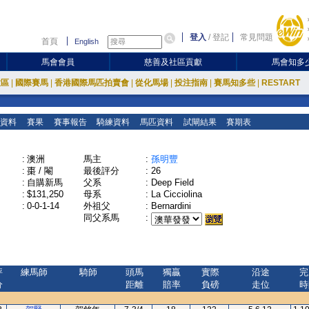
登入
/
登記
常見問題
首頁
English
馬會會員
慈善及社區貢獻
馬會知多
放區
|
國際賽馬
|
香港國際馬匹拍賣會
|
從化馬場
|
投注指南
|
賽馬知多些
|
RESTART
資料
賽果
賽事報告
騎練資料
馬匹資料
試閘結果
賽期表
:
澳洲
馬主
:
孫明豐
:
棗 / 閹
最後評分
:
26
:
自購新馬
父系
:
Deep Field
:
$131,250
母系
:
La Cicciolina
:
0-0-1-14
外祖父
:
Bernardini
同父系馬
:
評
練馬師
騎師
頭馬
獨贏
實際
沿途
完
分
距離
賠率
負磅
走位
時