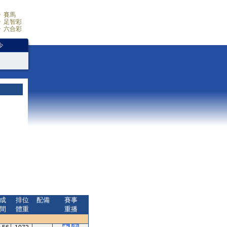
賽馬
足智彩
六合彩
少
成
排位
配備
賽事
間
體重
重播