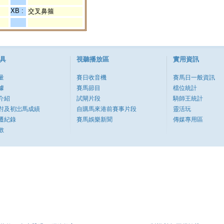
XB :
交叉鼻箍
具
視聽播放區
實用資訊
量
賽日收音機
賽馬日一般資訊
據
賽馬節目
檔位統計
介紹
試閘片段
騎師王統計
對及初岀馬成績
自購馬來港前賽事片段
靈活玩
遷紀錄
賽馬娛樂新聞
傳媒專用區
數