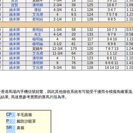
8
賀賢
賀銘年
7-3/4
18
122
5 6 12
1.1
0
賀賢
潘明輝
2-3/4
39
125
10 8 7
1.0
2
姚本輝
潘頓
4-3/4
6.1
128
3 4 7
1.1
4
姚本輝
艾兆禮
4
9.5
124
7 5 7 8
1.2
4
姚本輝
蔡明紹
2-1/4
13
128
9 8 5
1.1
6
姚本輝
蔡明紹
1-3/4
58
132
10 7 3
0.5
8
姚本輝
布文
4-1/4
20
133
9 7 9
0.5
0
姚本輝
楊明綸
4
46
117
3 4 10
1.1
2
姚本輝
楊明綸
3-1/2
81
117
8 9 8
0.5
5
姚本輝
賀銘年
12-3/4
170
120
7 8 7 13
1.2
8
姚本輝
艾兆禮
11-3/4
64
125
1 1 12
1.1
0
姚本輝
潘明輝
4
71
123
8 8 11
1.1
2
姚本輝
潘明輝
9
76
128
6 6 6 11
1.4
2
姚本輝
艾兆禮
5-3/4
93
128
14 14 12
1.1
於香港馬場內手機信號頻繁，因此其他接收系統有可能受干擾而令模擬鳥瞰重溫
結果, 馬迷應參考實際的賽馬片段為準。
CP :
羊毛面箍
P :
戴防沙眼罩
SR :
鼻箍