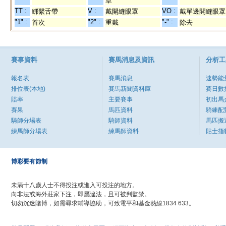
罩
TT :
V :
VO :
綁繫舌帶
戴開縫眼罩
戴單邊開縫眼罩
"1" :
"2" :
"-" :
首次
重戴
除去
賽事資料
賽馬消息及資訊
分析工
報名表
賽馬消息
速勢能
排位表(本地)
賽馬新聞資料庫
賽日數
賠率
主要賽事
初出馬
賽果
馬匹資料
騎練配
騎師分場表
騎師資料
馬匹搬
練馬師分場表
練馬師資料
貼士指
博彩要有節制
未滿十八歲人士不得投注或進入可投注的地方。
向非法或海外莊家下注，即屬違法，且可被判監禁。
切勿沉迷賭博，如需尋求輔導協助，可致電平和基金熱線1834 633。