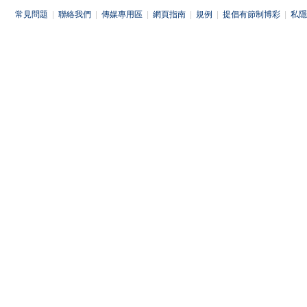
常見問題
|
聯絡我們
|
傳媒專用區
|
網頁指南
|
規例
|
提倡有節制博彩
|
私隱