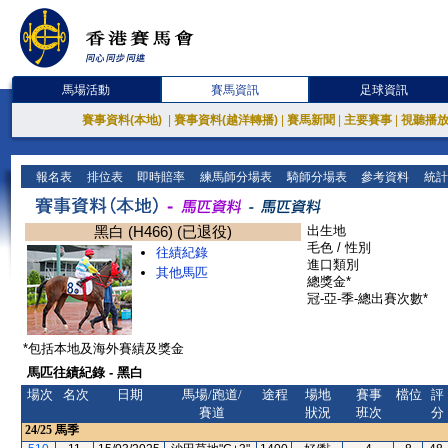
馬場活動
賽馬資訊
足球資訊
賽事資料(本地)
|
賽事資料(越洋轉播)
|
賽馬新聞
|
主要賽事
|
視聽播
報名表
排位表
即時賠率
練馬師分場表
騎師分場表
參考資料
統計
黑白 (H466) (已退役)
出生地
毛色 / 性別
往績紀錄
進口類別
其他馬匹
總獎金*
冠-亞-季-總出賽次數*
*包括本地及海外賽績及獎金
馬匹往績紀錄 - 黑白
場次
名次
日期
馬場/跑道/
途程
場地
賽事
檔位
評
賽道
狀況
班次
分
24/25
馬季