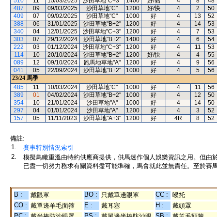
510
11
15/03/2025
沙田草地"C+3"
1400
好/黏
4
8
48
487
09
09/03/2025
沙田草地"C"
1200
好/快
4
2
50
409
07
09/02/2025
沙田草地"C"
1000
好
4
13
52
388
06
31/01/2025
沙田草地"B+2"
1200
好
4
14
53
340
04
12/01/2025
沙田草地"C+3"
1200
好
4
7
53
303
07
29/12/2024
沙田草地"B+2"
1400
好
4
6
54
222
03
01/12/2024
沙田草地"C+3"
1200
好
4
11
53
114
10
20/10/2024
沙田草地"B+2"
1200
好/快
4
4
55
089
12
09/10/2024
跑馬地草地"A"
1200
好
4
9
56
041
05
22/09/2024
沙田草地"B+2"
1000
好
4
5
56
23/24
馬季
485
11
10/03/2024
沙田草地"C"
1000
好
4
11
56
389
01
04/02/2024
沙田草地"B+2"
1000
好
4
12
50
354
10
21/01/2024
沙田草地"A"
1000
好
4
14
50
297
04
01/01/2024
沙田草地"A"
1200
好
4
3
52
157
05
11/11/2023
沙田草地"A+3"
1200
好
4R
8
52
備註:
1.
賽事特別情況索引
2.
模擬鳥瞰重溫由特約供應商提供，供馬迷作個人娛樂資訊之用。但由
已盡一切努力務求有關資料盡可能準確，馬會就此並無責任。至於賽馬
B :
BO :
CC :
戴眼罩
只戴單邊眼罩
喉托
CO :
E :
H :
戴單邊羊毛面箍
戴耳塞
戴頭罩
PC :
PS :
SB :
戴半掩防沙眼罩
戴單邊半掩防沙眼
戴羊毛額箍