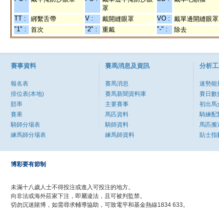
罩
TT :
V :
VO :
綁繫舌帶
戴開縫眼罩
戴單邊開縫眼罩
"1" :
"2" :
"-" :
首次
重戴
除去
賽事資料
賽馬消息及資訊
分析工
報名表
賽馬消息
速勢能
排位表(本地)
賽馬新聞資料庫
賽日數
賠率
主要賽事
初出馬
賽果
馬匹資料
騎練配
騎師分場表
騎師資料
馬匹搬
練馬師分場表
練馬師資料
貼士指
博彩要有節制
未滿十八歲人士不得投注或進入可投注的地方。
向非法或海外莊家下注，即屬違法，且可被判監禁。
切勿沉迷賭博，如需尋求輔導協助，可致電平和基金熱線1834 633。