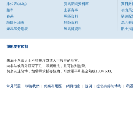
排位表(本地)
賽馬新聞資料庫
賽日數
賠率
主要賽事
初出馬
賽果
馬匹資料
騎練配
騎師分場表
騎師資料
馬匹搬
練馬師分場表
練馬師資料
貼士指
博彩要有節制
未滿十八歲人士不得投注或進入可投注的地方。
向非法或海外莊家下注，即屬違法，且可被判監禁。
切勿沉迷賭博，如需尋求輔導協助，可致電平和基金熱線1834 633。
常見問題
|
聯絡我們
|
傳媒專用區
|
網頁指南
|
規例
|
提倡有節制博彩
|
私隱