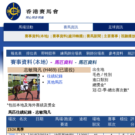
馬場活動
賽馬資訊
足球資訊
賽事資料(本地)
|
賽事資料(越洋轉播)
|
賽馬新聞
|
主要賽事
|
視聽播
報名表
排位表
即時賠率
練馬師分場表
騎師分場表
參考資料
統計
志敏飛凡 (H469) (已退役)
出生地
毛色 / 性別
往績紀錄
進口類別
其他馬匹
總獎金*
冠-亞-季-總出賽次數*
*包括本地及海外賽績及獎金
馬匹往績紀錄 - 志敏飛凡
場次
名次
日期
馬場/跑道/
途程
場地
賽事
檔位
評
賽道
狀況
班次
分
23/24
馬季