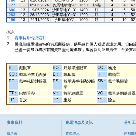
786
13
01/07/2024
沙田草地"B"
1200
好
4
5
44
727
11
05/06/2024
跑馬地草地"A"
1650
好/黏
4
4
47
680
13
19/05/2024
沙田草地"C+3"
1400
好
4
5
50
283
12
26/12/2023
沙田草地"C+3"
1200
好
4
3
52
196
13
26/11/2023
沙田草地"C"
1000
好
4
10
52
備註:
1.
賽事特別情況索引
2.
模擬鳥瞰重溫由特約供應商提供，供馬迷作個人娛樂資訊之用。但由
已盡一切努力務求有關資料盡可能準確，馬會就此並無責任。至於賽馬
B :
BO :
CC :
戴眼罩
只戴單邊眼罩
喉托
CO :
E :
H :
戴單邊羊毛面箍
戴耳塞
戴頭罩
PC :
PS :
SB :
戴半掩防沙眼罩
戴單邊半掩防沙眼
戴羊毛額箍
罩
TT :
V :
VO :
綁繫舌帶
戴開縫眼罩
戴單邊開縫眼罩
"1" :
"2" :
"-" :
首次
重戴
除去
賽事資料
賽馬消息及資訊
分析工
報名表
賽馬消息
速勢能