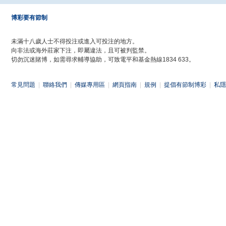
博彩要有節制
未滿十八歲人士不得投注或進入可投注的地方。
向非法或海外莊家下注，即屬違法，且可被判監禁。
切勿沉迷賭博，如需尋求輔導協助，可致電平和基金熱線1834 633。
常見問題
|
聯絡我們
|
傳媒專用區
|
網頁指南
|
規例
|
提倡有節制博彩
|
私隱