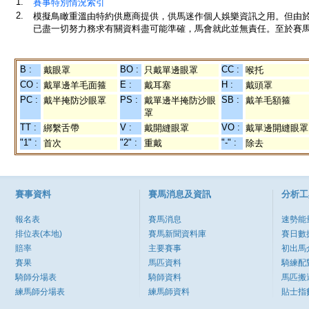
1.
賽事特別情況索引
2.
模擬鳥瞰重溫由特約供應商提供，供馬迷作個人娛樂資訊之用。但由
已盡一切努力務求有關資料盡可能準確，馬會就此並無責任。至於賽馬
B :
BO :
CC :
戴眼罩
只戴單邊眼罩
喉托
CO :
E :
H :
戴單邊羊毛面箍
戴耳塞
戴頭罩
PC :
PS :
SB :
戴半掩防沙眼罩
戴單邊半掩防沙眼
戴羊毛額箍
罩
TT :
V :
VO :
綁繫舌帶
戴開縫眼罩
戴單邊開縫眼罩
"1" :
"2" :
"-" :
首次
重戴
除去
賽事資料
賽馬消息及資訊
分析工
報名表
賽馬消息
速勢能
排位表(本地)
賽馬新聞資料庫
賽日數
賠率
主要賽事
初出馬
賽果
馬匹資料
騎練配
騎師分場表
騎師資料
馬匹搬
練馬師分場表
練馬師資料
貼士指