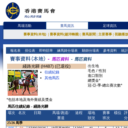
馬場活動
賽馬資訊
足球資訊
賽事資料(本地)
|
賽事資料(越洋轉播)
|
賽馬新聞
|
主要賽事
|
視聽播
報名表
排位表
即時賠率
練馬師分場表
騎師分場表
參考資料
統計
綫路光驊 (H487) (已退役)
出生地
毛色 / 性別
往績紀錄
進口類別
其他馬匹
總獎金*
冠-亞-季-總出賽次數*
*包括本地及海外賽績及獎金
馬匹往績紀錄 - 綫路光驊
場次
名次
日期
馬場/跑道/
途程
場地
賽事
檔位
評
賽道
狀況
班次
分
25/26
馬季