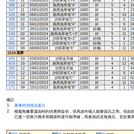
506
11
15/03/2025
沙田草地"C+3"
1600
好/快
5
5
1
398
12
05/02/2025
跑馬地草地"A"
1650
好
5
4
1
347
11
15/01/2025
跑馬地草地"B"
1800
好
5
7
2
328
09
08/01/2025
跑馬地草地"A"
1650
好
5
10
2
308
03
01/01/2025
沙田草地"C"
1800
好
5
5
2
231
11
04/12/2024
跑馬地草地"A"
1650
好
5
9
2
193
07
20/11/2024
跑馬地草地"C"
1650
好/黏
5
10
2
140
02
30/10/2024
跑馬地草地"C+3"
1650
好
5
11
2
111
04
20/10/2024
沙田草地"B+2"
1600
好/快
5
8
2
065
07
01/10/2024
沙田草地"C+3"
1400
好/快
5
1
2
002
09
08/09/2024
沙田草地"A"
1200
好/黏
5
11
2
23/24
馬季
465
10
03/03/2024
沙田全天候
1650
好
5
11
3
419
10
15/02/2024
跑馬地草地"C"
1650
好
4
12
4
365
12
24/01/2024
沙田全天候
1200
好
4
1
4
337
12
13/01/2024
沙田草地"C+3"
1400
好
4
9
4
274
12
23/12/2023
沙田草地"C"
1400
好
4
12
5
226
10
06/12/2023
跑馬地草地"A"
1000
好
4
11
5
171
09
15/11/2023
跑馬地草地"B"
1200
好
4
1
5
備註:
1.
賽事特別情況索引
2.
模擬鳥瞰重溫由特約供應商提供，供馬迷作個人娛樂資訊之用。但由
已盡一切努力務求有關資料盡可能準確，馬會就此並無責任。至於賽馬