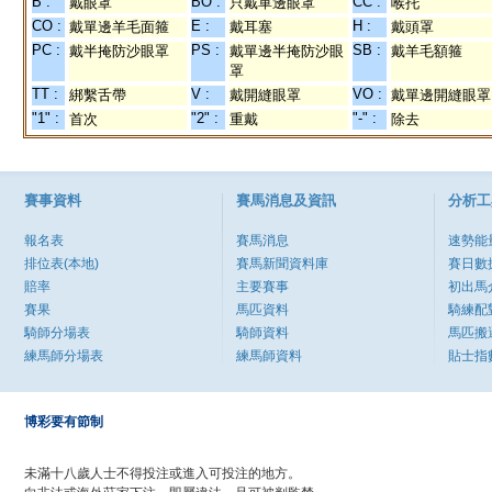
B :
BO :
CC :
戴眼罩
只戴單邊眼罩
喉托
CO :
E :
H :
戴單邊羊毛面箍
戴耳塞
戴頭罩
PC :
PS :
SB :
戴半掩防沙眼罩
戴單邊半掩防沙眼
戴羊毛額箍
罩
TT :
V :
VO :
綁繫舌帶
戴開縫眼罩
戴單邊開縫眼罩
"1" :
"2" :
"-" :
首次
重戴
除去
賽事資料
賽馬消息及資訊
分析工
報名表
賽馬消息
速勢能
排位表(本地)
賽馬新聞資料庫
賽日數
賠率
主要賽事
初出馬
賽果
馬匹資料
騎練配
騎師分場表
騎師資料
馬匹搬
練馬師分場表
練馬師資料
貼士指
博彩要有節制
未滿十八歲人士不得投注或進入可投注的地方。