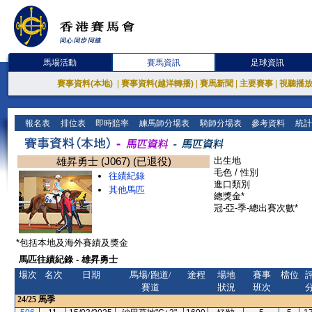
馬場活動
賽馬資訊
足球資訊
賽事資料(本地)
|
賽事資料(越洋轉播)
|
賽馬新聞
|
主要賽事
|
視聽播
報名表
排位表
即時賠率
練馬師分場表
騎師分場表
參考資料
統計
雄昇勇士 (J067) (已退役)
出生地
毛色 / 性別
往績紀錄
進口類別
其他馬匹
總獎金*
冠-亞-季-總出賽次數*
*包括本地及海外賽績及獎金
馬匹往績紀錄 - 雄昇勇士
場次
名次
日期
馬場/跑道/
途程
場地
賽事
檔位
賽道
狀況
班次
24/25
馬季