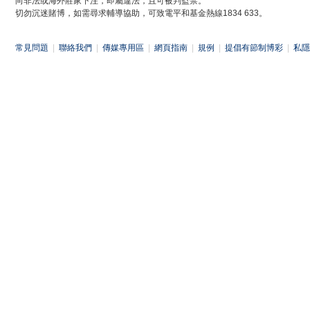
向非法或海外莊家下注，即屬違法，且可被判監禁。
切勿沉迷賭博，如需尋求輔導協助，可致電平和基金熱線1834 633。
常見問題
|
聯絡我們
|
傳媒專用區
|
網頁指南
|
規例
|
提倡有節制博彩
|
私隱