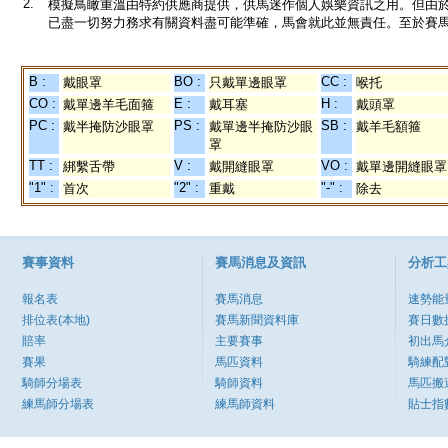
2.
模擬鳥瞰重溫由特約供應商提供，供馬迷作個人娛樂資訊之用。但由
已盡一切努力務求有關資料盡可能準確，馬會就此並無責任。至於賽馬
B :
BO :
CC :
戴眼罩
只戴單邊眼罩
喉托
CO :
E :
H :
戴單邊羊毛面箍
戴耳塞
戴頭罩
PC :
PS :
SB :
戴半掩防沙眼罩
戴單邊半掩防沙眼
戴羊毛額箍
罩
TT :
V :
VO :
綁繫舌帶
戴開縫眼罩
戴單邊開縫眼罩
"1" :
"2" :
"-" :
首次
重戴
除去
賽事資料
賽馬消息及資訊
分析工
報名表
賽馬消息
速勢能
排位表(本地)
賽馬新聞資料庫
賽日數
賠率
主要賽事
初出馬
賽果
馬匹資料
騎練配
騎師分場表
騎師資料
馬匹搬
練馬師分場表
練馬師資料
貼士指