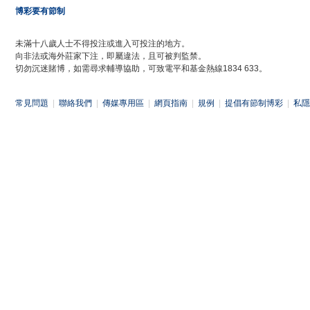
博彩要有節制
未滿十八歲人士不得投注或進入可投注的地方。
向非法或海外莊家下注，即屬違法，且可被判監禁。
切勿沉迷賭博，如需尋求輔導協助，可致電平和基金熱線1834 633。
常見問題
|
聯絡我們
|
傳媒專用區
|
網頁指南
|
規例
|
提倡有節制博彩
|
私隱