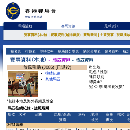
馬場活動
賽馬資訊
足球資訊
賽事資料(本地)
|
賽事資料(越洋轉播)
|
賽馬新聞
|
主要賽事
|
視聽播
報名表
排位表
即時賠率
練馬師分場表
騎師分場表
參考資料
統計
旋風飛颺 (J086) (已退役)
出生地
毛色 / 性別
往績紀錄
進口類別
其他馬匹
總獎金*
冠-亞-季-總出賽次數*
*包括本地及海外賽績及獎金
馬匹往績紀錄 - 旋風飛颺
場次
名次
日期
馬場/跑道/
途程
場地
賽事
檔位
賽道
狀況
班次
24/25
馬季