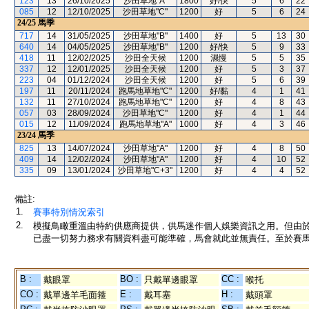
123
13
26/10/2025
沙田草地"A"
1800
好/快
5
6
22
085
12
12/10/2025
沙田草地"C"
1200
好
5
6
24
24/25
馬季
717
14
31/05/2025
沙田草地"B"
1400
好
5
13
30
640
14
04/05/2025
沙田草地"B"
1200
好/快
5
9
33
418
11
12/02/2025
沙田全天候
1200
濕慢
5
5
35
337
12
12/01/2025
沙田全天候
1200
好
5
3
37
223
04
01/12/2024
沙田全天候
1200
好
5
6
39
197
11
20/11/2024
跑馬地草地"C"
1200
好/黏
4
1
41
132
11
27/10/2024
跑馬地草地"C"
1200
好
4
8
43
057
03
28/09/2024
沙田草地"C"
1200
好
4
1
44
015
12
11/09/2024
跑馬地草地"A"
1000
好
4
3
46
23/24
馬季
825
13
14/07/2024
沙田草地"A"
1200
好
4
8
50
409
14
12/02/2024
沙田草地"A"
1200
好
4
10
52
335
09
13/01/2024
沙田草地"C+3"
1200
好
4
4
52
備註:
1.
賽事特別情況索引
2.
模擬鳥瞰重溫由特約供應商提供，供馬迷作個人娛樂資訊之用。但由
已盡一切努力務求有關資料盡可能準確，馬會就此並無責任。至於賽馬
B :
BO :
CC :
戴眼罩
只戴單邊眼罩
喉托
CO :
E :
H :
戴單邊羊毛面箍
戴耳塞
戴頭罩