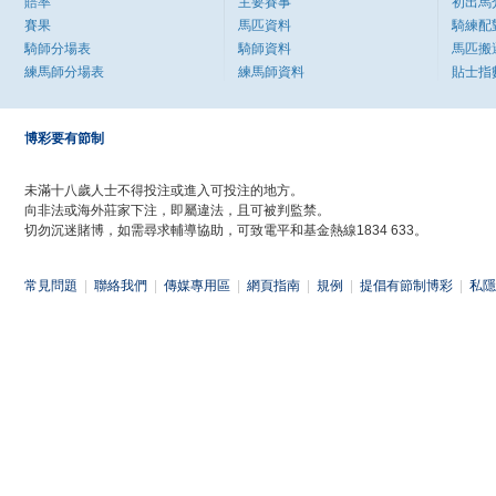
賠率
主要賽事
初出馬
賽果
馬匹資料
騎練配
騎師分場表
騎師資料
馬匹搬
練馬師分場表
練馬師資料
貼士指
博彩要有節制
未滿十八歲人士不得投注或進入可投注的地方。
向非法或海外莊家下注，即屬違法，且可被判監禁。
切勿沉迷賭博，如需尋求輔導協助，可致電平和基金熱線1834 633。
常見問題
|
聯絡我們
|
傳媒專用區
|
網頁指南
|
規例
|
提倡有節制博彩
|
私隱