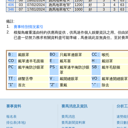
463
06
28/02/2024
跑馬地草地"A"
1200
好
3
4
63
406
03
07/02/2024
跑馬地草地"B"
1200
好
3
4
63
346
07
17/01/2024
跑馬地草地"C"
1000
好
3
3
63
備註:
1.
賽事特別情況索引
2.
模擬鳥瞰重溫由特約供應商提供，供馬迷作個人娛樂資訊之用。但由
已盡一切努力務求有關資料盡可能準確，馬會就此並無責任。至於賽馬
B :
BO :
CC :
戴眼罩
只戴單邊眼罩
喉托
CO :
E :
H :
戴單邊羊毛面箍
戴耳塞
戴頭罩
PC :
PS :
SB :
戴半掩防沙眼罩
戴單邊半掩防沙眼
戴羊毛額箍
罩
TT :
V :
VO :
綁繫舌帶
戴開縫眼罩
戴單邊開縫眼罩
"1" :
"2" :
"-" :
首次
重戴
除去
賽事資料
賽馬消息及資訊
分析工
報名表
賽馬消息
速勢能
排位表(本地)
賽馬新聞資料庫
賽日數