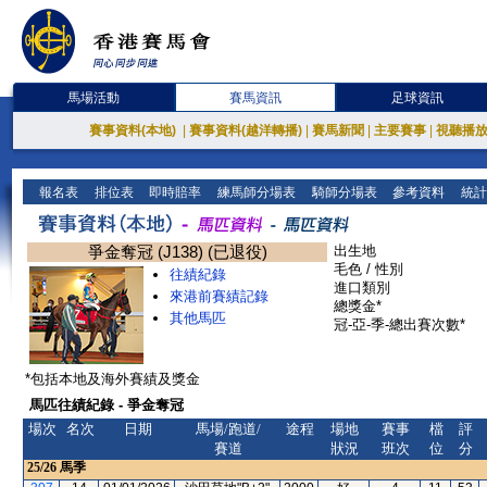
馬場活動
賽馬資訊
足球資訊
賽事資料(本地)
|
賽事資料(越洋轉播)
|
賽馬新聞
|
主要賽事
|
視聽播
報名表
排位表
即時賠率
練馬師分場表
騎師分場表
參考資料
統計
爭金奪冠 (J138) (已退役)
出生地
毛色 / 性別
往績紀錄
進口類別
來港前賽績記錄
總獎金*
其他馬匹
冠-亞-季-總出賽次數*
*包括本地及海外賽績及獎金
馬匹往績紀錄 - 爭金奪冠
場次
名次
日期
馬場/跑道/
途程
場地
賽事
檔
評
賽道
狀況
班次
位
分
25/26
馬季