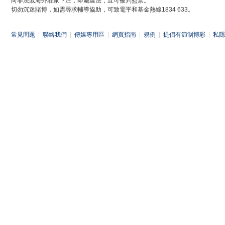
向非法或海外莊家下注，即屬違法，且可被判監禁。
切勿沉迷賭博，如需尋求輔導協助，可致電平和基金熱線1834 633。
常見問題
|
聯絡我們
|
傳媒專用區
|
網頁指南
|
規例
|
提倡有節制博彩
|
私隱