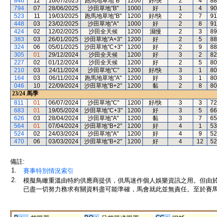
846
12
16/07/2025
跑馬地草地"B"
1200
好/快
2
4
88
794
07
28/06/2025
沙田草地"B"
1000
好
1
4
90
523
11
19/03/2025
跑馬地草地"B"
1200
好/快
2
7
91
448
03
23/02/2025
沙田草地"A"
1000
好
2
8
91
424
02
12/02/2025
沙田全天候
1200
濕慢
2
3
89
383
03
26/01/2025
沙田草地"A+3"
1200
好
2
5
88
324
06
05/01/2025
沙田草地"C+3"
1200
好
2
9
88
305
01
29/12/2024
沙田全天候
1200
好
3
2
82
227
02
01/12/2024
沙田全天候
1200
好
2
5
80
210
03
24/11/2024
沙田草地"C"
1200
好/快
3
1
80
164
03
06/11/2024
跑馬地草地"A"
1200
好
3
1
80
046
10
22/09/2024
沙田草地"B+2"
1200
黏
2
8
80
23/24
馬季
811
01
06/07/2024
沙田草地"C"
1200
好/快
3
3
72
683
01
19/05/2024
沙田草地"C+3"
1200
好
3
5
66
626
03
28/04/2024
沙田草地"A"
1200
黏
3
7
65
564
01
07/04/2024
沙田草地"B+2"
1200
好
4
1
53
524
02
24/03/2024
沙田草地"A"
1200
好
4
9
52
470
06
03/03/2024
沙田草地"B+2"
1200
好
4
12
52
備註:
1.
賽事特別情況索引
2.
模擬鳥瞰重溫由特約供應商提供，供馬迷作個人娛樂資訊之用。但由
已盡一切努力務求有關資料盡可能準確，馬會就此並無責任。至於賽馬