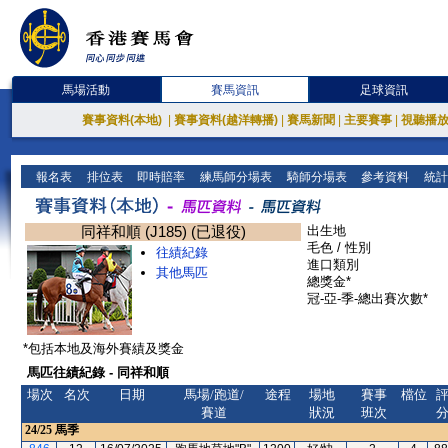
馬場活動
賽馬資訊
足球資訊
賽事資料(本地)
|
賽事資料(越洋轉播)
|
賽馬新聞
|
主要賽事
|
視聽播
報名表
排位表
即時賠率
練馬師分場表
騎師分場表
參考資料
統計
同祥和順 (J185) (已退役)
出生地
毛色 / 性別
往績紀錄
進口類別
其他馬匹
總獎金*
冠-亞-季-總出賽次數*
*包括本地及海外賽績及獎金
馬匹往績紀錄 - 同祥和順
場次
名次
日期
馬場/跑道/
途程
場地
賽事
檔位
賽道
狀況
班次
24/25
馬季