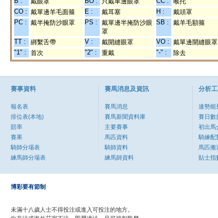
B :
BO :
CC :
戴眼罩
只戴單邊眼罩
喉托
CO :
E :
H :
戴單邊羊毛面箍
戴耳塞
戴頭罩
PC :
PS :
SB :
戴半掩防沙眼罩
戴單邊半掩防沙眼
戴羊毛額箍
罩
TT :
V :
VO :
綁繫舌帶
戴開縫眼罩
戴單邊開縫眼罩
"1" :
"2" :
"-" :
首次
重戴
除去
賽事資料
賽馬消息及資訊
分析工
報名表
賽馬消息
速勢能
排位表(本地)
賽馬新聞資料庫
賽日數
賠率
主要賽事
初出馬
賽果
馬匹資料
騎練配
騎師分場表
騎師資料
馬匹搬
練馬師分場表
練馬師資料
貼士指
博彩要有節制
未滿十八歲人士不得投注或進入可投注的地方。