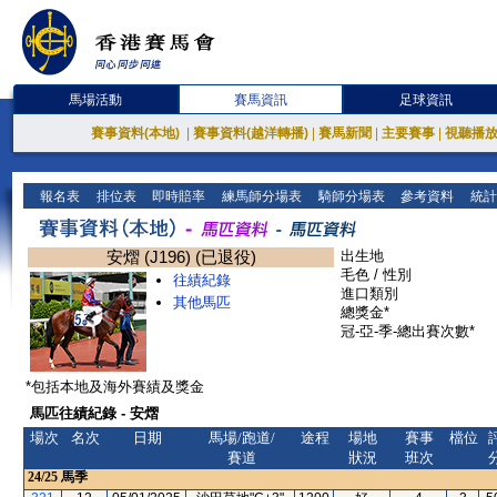
馬場活動
賽馬資訊
足球資訊
賽事資料(本地)
|
賽事資料(越洋轉播)
|
賽馬新聞
|
主要賽事
|
視聽播
報名表
排位表
即時賠率
練馬師分場表
騎師分場表
參考資料
統計
安熠 (J196) (已退役)
出生地
毛色 / 性別
往績紀錄
進口類別
其他馬匹
總獎金*
冠-亞-季-總出賽次數*
*包括本地及海外賽績及獎金
馬匹往績紀錄 - 安熠
場次
名次
日期
馬場/跑道/
途程
場地
賽事
檔位
賽道
狀況
班次
24/25
馬季