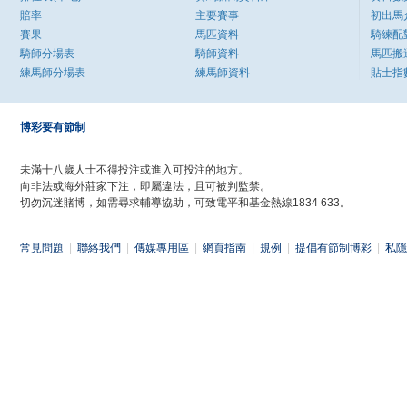
賠率
主要賽事
初出馬
賽果
馬匹資料
騎練配
騎師分場表
騎師資料
馬匹搬
練馬師分場表
練馬師資料
貼士指
博彩要有節制
未滿十八歲人士不得投注或進入可投注的地方。
向非法或海外莊家下注，即屬違法，且可被判監禁。
切勿沉迷賭博，如需尋求輔導協助，可致電平和基金熱線1834 633。
常見問題
|
聯絡我們
|
傳媒專用區
|
網頁指南
|
規例
|
提倡有節制博彩
|
私隱