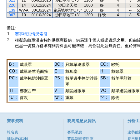
321
12
05/01/2025
沙田草地"C+3"
1200
好
4
3
5
226
14
01/12/2024
沙田全天候
1800
好
4
3
5
139
WV-A
30/10/2024
跑馬地草地"C+3"
1650
好
4
--
5
067
10
01/10/2024
沙田草地"C+3"
1200
好/快
4
8
5
備註:
1.
賽事特別情況索引
2.
模擬鳥瞰重溫由特約供應商提供，供馬迷作個人娛樂資訊之用。但由
已盡一切努力務求有關資料盡可能準確，馬會就此並無責任。至於賽馬
B :
BO :
CC :
戴眼罩
只戴單邊眼罩
喉托
CO :
E :
H :
戴單邊羊毛面箍
戴耳塞
戴頭罩
PC :
PS :
SB :
戴半掩防沙眼罩
戴單邊半掩防沙眼
戴羊毛額箍
罩
TT :
V :
VO :
綁繫舌帶
戴開縫眼罩
戴單邊開縫眼罩
"1" :
"2" :
"-" :
首次
重戴
除去
賽事資料
賽馬消息及資訊
分析工
報名表
賽馬消息
速勢能
排位表(本地)
賽馬新聞資料庫
賽日數