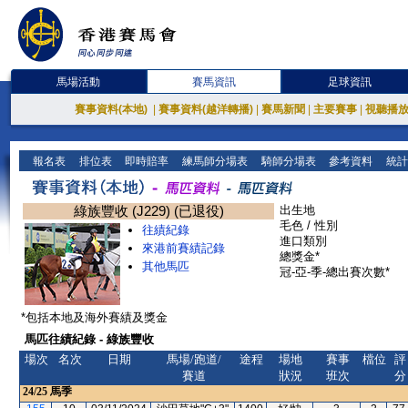
馬場活動
賽馬資訊
足球資訊
賽事資料(本地)
|
賽事資料(越洋轉播)
|
賽馬新聞
|
主要賽事
|
視聽播
報名表
排位表
即時賠率
練馬師分場表
騎師分場表
參考資料
統計
綠族豐收 (J229) (已退役)
出生地
毛色 / 性別
往績紀錄
進口類別
來港前賽績記錄
總獎金*
其他馬匹
冠-亞-季-總出賽次數*
*包括本地及海外賽績及獎金
馬匹往績紀錄 - 綠族豐收
場次
名次
日期
馬場/跑道/
途程
場地
賽事
檔位
評
賽道
狀況
班次
分
24/25
馬季