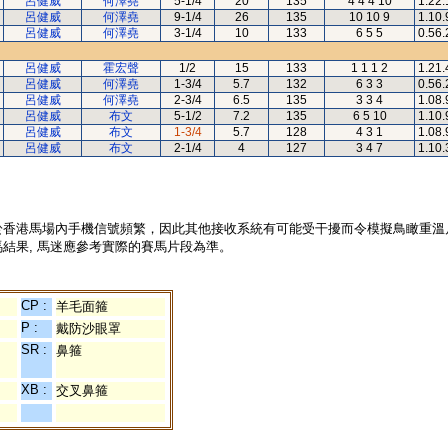
呂健威
何澤堯
5-1/4
20
135
4 4 4 10
1.22.
呂健威
何澤堯
9-1/4
26
135
10 10 9
1.10.
呂健威
何澤堯
3-1/4
10
133
6 5 5
0.56.
呂健威
霍宏聲
1/2
15
133
1 1 1 2
1.21.
呂健威
何澤堯
1-3/4
5.7
132
6 3 3
0.56.
呂健威
何澤堯
2-3/4
6.5
135
3 3 4
1.08.
呂健威
布文
5-1/2
7.2
135
6 5 10
1.10.
呂健威
布文
1-3/4
5.7
128
4 3 1
1.08.
呂健威
布文
2-1/4
4
127
3 4 7
1.10.
於香港馬場內手機信號頻繁，因此其他接收系統有可能受干擾而令模擬鳥瞰重溫
結果, 馬迷應參考實際的賽馬片段為準。
CP :
羊毛面箍
P :
戴防沙眼罩
SR :
鼻箍
XB :
交叉鼻箍