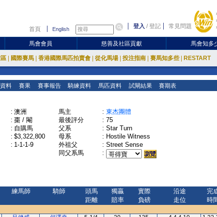
登入
/
登記
常見問題
首頁
English
馬會會員
慈善及社區貢獻
馬會知多
放區
|
國際賽馬
|
香港國際馬匹拍賣會
|
從化馬場
|
投注指南
|
賽馬知多些
|
RESTART
資料
賽果
賽事報告
騎練資料
馬匹資料
試閘結果
賽期表
:
澳洲
馬主
:
東杰團體
:
棗 / 閹
最後評分
:
75
:
自購馬
父系
:
Star Turn
:
$3,322,800
母系
:
Hostile Witness
:
1-1-1-9
外祖父
:
Street Sense
同父系馬
:
練馬師
騎師
頭馬
獨贏
實際
沿途
完
距離
賠率
負磅
走位
時