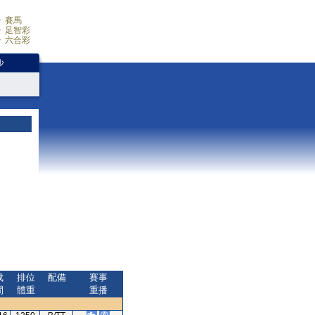
賽馬
足智彩
六合彩
少
成
排位
配備
賽事
間
體重
重播