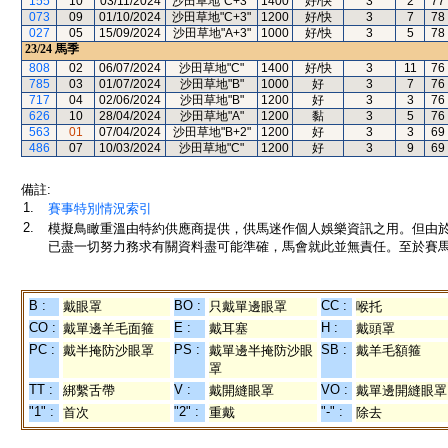
155
10
03/11/2024
沙田草地"C+3"
1400
好/快
3
2
77
073
09
01/10/2024
沙田草地"C+3"
1200
好/快
3
7
78
027
05
15/09/2024
沙田草地"A+3"
1000
好/快
3
5
78
23/24
馬季
808
02
06/07/2024
沙田草地"C"
1400
好/快
3
11
76
785
03
01/07/2024
沙田草地"B"
1000
好
3
7
76
717
04
02/06/2024
沙田草地"B"
1200
好
3
3
76
626
10
28/04/2024
沙田草地"A"
1200
黏
3
5
76
563
01
07/04/2024
沙田草地"B+2"
1200
好
3
3
69
486
07
10/03/2024
沙田草地"C"
1200
好
3
9
69
備註:
1.
賽事特別情況索引
2.
模擬鳥瞰重溫由特約供應商提供，供馬迷作個人娛樂資訊之用。但由
已盡一切努力務求有關資料盡可能準確，馬會就此並無責任。至於賽馬
B :
BO :
CC :
戴眼罩
只戴單邊眼罩
喉托
CO :
E :
H :
戴單邊羊毛面箍
戴耳塞
戴頭罩
PC :
PS :
SB :
戴半掩防沙眼罩
戴單邊半掩防沙眼
戴羊毛額箍
罩
TT :
V :
VO :
綁繫舌帶
戴開縫眼罩
戴單邊開縫眼罩
"1" :
"2" :
"-" :
首次
重戴
除去