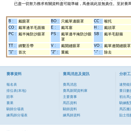
已盡一切努力務求有關資料盡可能準確，馬會就此並無責任。至於賽馬
B :
BO :
CC :
戴眼罩
只戴單邊眼罩
喉托
CO :
E :
H :
戴單邊羊毛面箍
戴耳塞
戴頭罩
PC :
PS :
SB :
戴半掩防沙眼罩
戴單邊半掩防沙眼
戴羊毛額箍
罩
TT :
V :
VO :
綁繫舌帶
戴開縫眼罩
戴單邊開縫眼罩
"1" :
"2" :
"-" :
首次
重戴
除去
賽事資料
賽馬消息及資訊
分析工
報名表
賽馬消息
速勢能
排位表(本地)
賽馬新聞資料庫
賽日數
賠率
主要賽事
初出馬
賽果
馬匹資料
騎練配
騎師分場表
騎師資料
馬匹搬
練馬師分場表
練馬師資料
貼士指