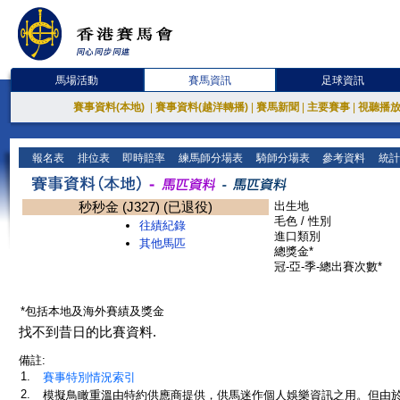
馬場活動
賽馬資訊
足球資訊
賽事資料(本地)
|
賽事資料(越洋轉播)
|
賽馬新聞
|
主要賽事
|
視聽播
報名表
排位表
即時賠率
練馬師分場表
騎師分場表
參考資料
統計
秒秒金 (J327) (已退役)
出生地
毛色 / 性別
往績紀錄
進口類別
其他馬匹
總獎金*
冠-亞-季-總出賽次數*
*包括本地及海外賽績及獎金
找不到昔日的比賽資料.
備註:
1.
賽事特別情況索引
2.
模擬鳥瞰重溫由特約供應商提供，供馬迷作個人娛樂資訊之用。但由