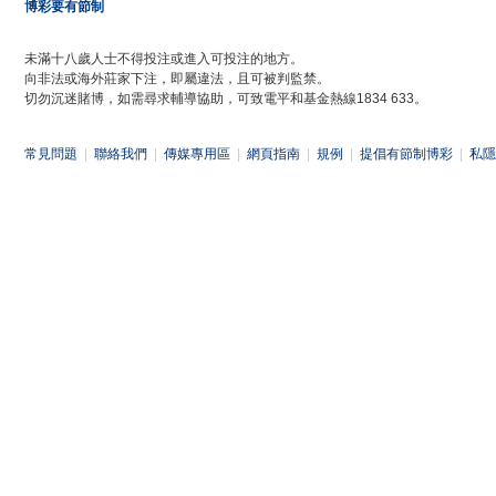
博彩要有節制
未滿十八歲人士不得投注或進入可投注的地方。
向非法或海外莊家下注，即屬違法，且可被判監禁。
切勿沉迷賭博，如需尋求輔導協助，可致電平和基金熱線1834 633。
常見問題
|
聯絡我們
|
傳媒專用區
|
網頁指南
|
規例
|
提倡有節制博彩
|
私隱