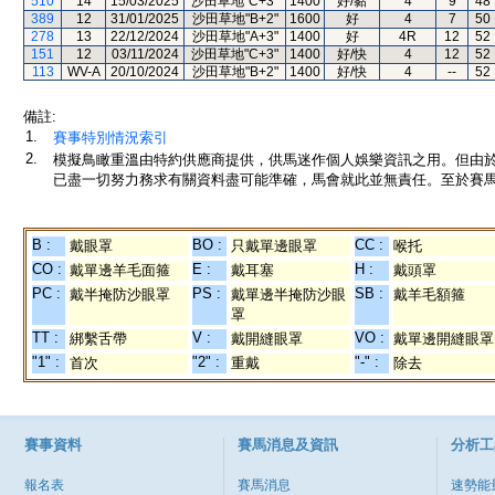
510
14
15/03/2025
沙田草地"C+3"
1400
好/黏
4
9
48
389
12
31/01/2025
沙田草地"B+2"
1600
好
4
7
50
278
13
22/12/2024
沙田草地"A+3"
1400
好
4R
12
52
151
12
03/11/2024
沙田草地"C+3"
1400
好/快
4
12
52
113
WV-A
20/10/2024
沙田草地"B+2"
1400
好/快
4
--
52
備註:
1.
賽事特別情況索引
2.
模擬鳥瞰重溫由特約供應商提供，供馬迷作個人娛樂資訊之用。但由
已盡一切努力務求有關資料盡可能準確，馬會就此並無責任。至於賽馬
B :
BO :
CC :
戴眼罩
只戴單邊眼罩
喉托
CO :
E :
H :
戴單邊羊毛面箍
戴耳塞
戴頭罩
PC :
PS :
SB :
戴半掩防沙眼罩
戴單邊半掩防沙眼
戴羊毛額箍
罩
TT :
V :
VO :
綁繫舌帶
戴開縫眼罩
戴單邊開縫眼罩
"1" :
"2" :
"-" :
首次
重戴
除去
賽事資料
賽馬消息及資訊
分析工
報名表
賽馬消息
速勢能