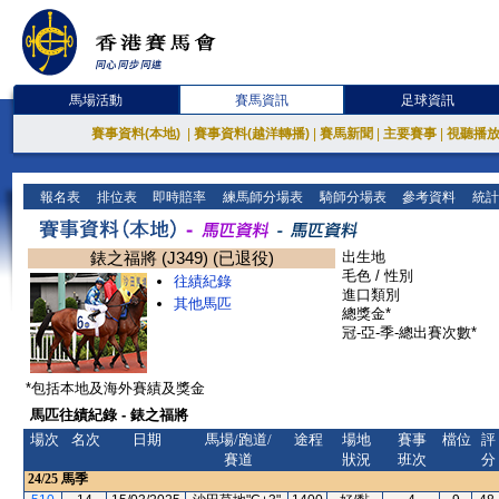
馬場活動
賽馬資訊
足球資訊
賽事資料(本地)
|
賽事資料(越洋轉播)
|
賽馬新聞
|
主要賽事
|
視聽播
報名表
排位表
即時賠率
練馬師分場表
騎師分場表
參考資料
統計
錶之福將 (J349) (已退役)
出生地
毛色 / 性別
往績紀錄
進口類別
其他馬匹
總獎金*
冠-亞-季-總出賽次數*
*包括本地及海外賽績及獎金
馬匹往績紀錄 - 錶之福將
場次
名次
日期
馬場/跑道/
途程
場地
賽事
檔位
評
賽道
狀況
班次
分
24/25
馬季