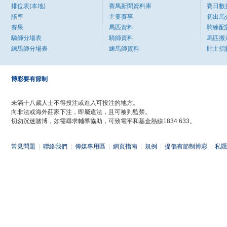
排位表(本地)
賽馬新聞資料庫
賽日數
賠率
主要賽事
初出馬
賽果
馬匹資料
騎練配
騎師分場表
騎師資料
馬匹搬
練馬師分場表
練馬師資料
貼士指
博彩要有節制
未滿十八歲人士不得投注或進入可投注的地方。
向非法或海外莊家下注，即屬違法，且可被判監禁。
切勿沉迷賭博，如需尋求輔導協助，可致電平和基金熱線1834 633。
常見問題
|
聯絡我們
|
傳媒專用區
|
網頁指南
|
規例
|
提倡有節制博彩
|
私隱