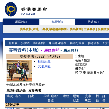
馬場活動
賽馬資訊
足球資訊
賽事資料(本地)
|
賽事資料(越洋轉播)
|
賽馬新聞
|
主要賽事
|
視聽播
報名表
排位表
即時賠率
練馬師分場表
騎師分場表
參考資料
統計
友盈勇者 (J382) (已退役)
出生地
毛色 / 性別
往績紀錄
進口類別
其他馬匹
總獎金*
冠-亞-季-總出賽次數*
*包括本地及海外賽績及獎金
馬匹往績紀錄 - 友盈勇者
場次
名次
日期
馬場/跑道/
途程
場地
賽事
檔
評
賽道
狀況
班次
位
分
25/26
馬季