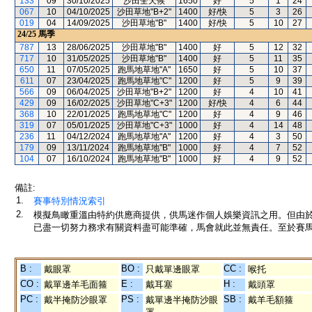
133
09
30/10/2025
沙田全天候
1650
好
5
1
24
067
10
04/10/2025
沙田草地"B+2"
1400
好/快
5
3
26
019
04
14/09/2025
沙田草地"B"
1400
好/快
5
10
27
24/25
馬季
787
13
28/06/2025
沙田草地"B"
1400
好
5
12
32
717
10
31/05/2025
沙田草地"B"
1400
好
5
11
35
650
11
07/05/2025
跑馬地草地"A"
1650
好
5
10
37
611
07
23/04/2025
跑馬地草地"C"
1200
好
5
9
39
566
09
06/04/2025
沙田草地"B+2"
1200
好
4
10
41
429
09
16/02/2025
沙田草地"C+3"
1200
好/快
4
6
44
368
10
22/01/2025
跑馬地草地"C"
1200
好
4
9
46
319
07
05/01/2025
沙田草地"C+3"
1000
好
4
14
48
236
11
04/12/2024
跑馬地草地"A"
1200
好
4
3
50
179
09
13/11/2024
跑馬地草地"B"
1000
好
4
7
52
104
07
16/10/2024
跑馬地草地"B"
1000
好
4
9
52
備註:
1.
賽事特別情況索引
2.
模擬鳥瞰重溫由特約供應商提供，供馬迷作個人娛樂資訊之用。但由
已盡一切努力務求有關資料盡可能準確，馬會就此並無責任。至於賽馬
B :
BO :
CC :
戴眼罩
只戴單邊眼罩
喉托
CO :
E :
H :
戴單邊羊毛面箍
戴耳塞
戴頭罩
PC :
PS :
SB :
戴半掩防沙眼罩
戴單邊半掩防沙眼
戴羊毛額箍