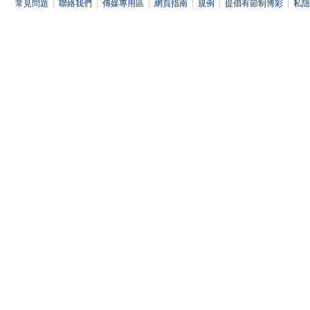
常見問題
|
聯絡我們
|
傳媒專用區
|
網頁指南
|
規例
|
提倡有節制博彩
|
私隱