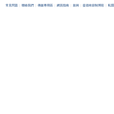
常見問題
|
聯絡我們
|
傳媒專用區
|
網頁指南
|
規例
|
提倡有節制博彩
|
私隱