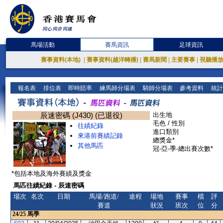
馬場活動
賽馬資訊
足球資訊
賽事資料(本地)
|
賽事資料(越洋轉播)
|
賽馬新聞
|
主要賽事
|
視聽播
報名表
排位表
即時賠率
練馬師分場表
騎師分場表
參考資料
統計
辰速密碼 (J430) (已退役)
出生地
毛色 / 性別
往績紀錄
進口類別
來港前賽績記錄
總獎金*
其他馬匹
冠-亞-季-總出賽次數*
*包括本地及海外賽績及獎金
馬匹往績紀錄 - 辰速密碼
場次
名次
日期
馬場/跑道/
途程
場地
賽事
檔
評
賽道
狀況
班次
位
分
24/25
馬季