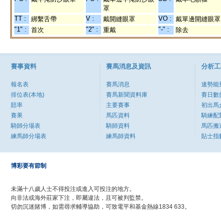
罩
TT :
V :
VO :
綁繫舌帶
戴開縫眼罩
戴單邊開縫眼罩
"1" :
"2" :
"-" :
首次
重戴
除去
賽事資料
賽馬消息及資訊
分析工
報名表
賽馬消息
速勢能
排位表(本地)
賽馬新聞資料庫
賽日數
賠率
主要賽事
初出馬
賽果
馬匹資料
騎練配
騎師分場表
騎師資料
馬匹搬
練馬師分場表
練馬師資料
貼士指
博彩要有節制
未滿十八歲人士不得投注或進入可投注的地方。
向非法或海外莊家下注，即屬違法，且可被判監禁。
切勿沉迷賭博，如需尋求輔導協助，可致電平和基金熱線1834 633。