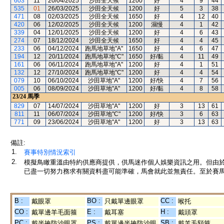
603
11
20/04/2025
沙田全天候
1200
好
4
9
44
535
01
26/03/2025
沙田全天候
1200
好
5
3
38
471
08
02/03/2025
沙田全天候
1650
好
4
12
40
420
06
12/02/2025
沙田全天候
1200
濕慢
4
1
42
339
04
12/01/2025
沙田全天候
1200
好
4
6
43
274
07
18/12/2024
沙田全天候
1650
好
4
4
45
233
06
04/12/2024
跑馬地草地"A"
1650
好
4
6
47
194
12
20/11/2024
跑馬地草地"C"
1650
好/黏
4
11
49
161
06
06/11/2024
跑馬地草地"A"
1200
好
4
1
51
132
12
27/10/2024
跑馬地草地"C"
1200
好
4
4
54
079
10
06/10/2024
沙田草地"A"
1200
好/快
4
7
56
005
06
08/09/2024
沙田草地"A"
1200
好/黏
4
8
58
23/24
馬季
829
07
14/07/2024
沙田草地"A"
1200
好
3
13
61
811
11
06/07/2024
沙田草地"C"
1200
好/快
3
6
63
771
09
23/06/2024
沙田草地"A"
1200
好
3
13
63
備註:
1.
賽事特別情況索引
2.
模擬鳥瞰重溫由特約供應商提供，供馬迷作個人娛樂資訊之用。但由
已盡一切努力務求有關資料盡可能準確，馬會就此並無責任。至於賽馬
B :
BO :
CC :
戴眼罩
只戴單邊眼罩
喉托
CO :
E :
H :
戴單邊羊毛面箍
戴耳塞
戴頭罩
PC :
PS :
SB :
戴半掩防沙眼罩
戴單邊半掩防沙眼
戴羊毛額箍