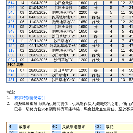
614
14
19/04/2026
沙田全天候
1800
好
5
12
3
566
10
01/04/2026
沙田全天候
1650
好
5
7
3
545
09
25/03/2026
跑馬地草地"B"
2200
好
5
11
3
486
04
04/03/2026
跑馬地草地"C"
1800
好/黏
5
2
3
425
06
11/02/2026
跑馬地草地"A"
1650
好/快
5
12
3
371
05
21/01/2026
沙田全天候
1650
好
4
5
4
348
09
14/01/2026
跑馬地草地"B"
1650
好
4
5
4
309
08
01/01/2026
沙田草地"B+2"
1600
好
4
8
4
221
11
30/11/2025
沙田草地"C"
1600
好
4
7
4
154
05
05/11/2025
跑馬地草地"C+3"
1650
好/快
4
3
4
118
02
22/10/2025
跑馬地草地"B"
1650
好
4
11
4
050
06
28/09/2025
沙田草地"C+3"
1400
好/快
4
4
4
024
09
14/09/2025
沙田草地"B"
1200
好/快
4
9
4
24/25
馬季
792
07
28/06/2025
沙田草地"B"
1200
好
4
4
5
510
13
15/03/2025
沙田草地"C+3"
1400
好/黏
4
5
5
431
09
16/02/2025
沙田草地"C+3"
1400
好/快
4
13
5
備註:
1.
賽事特別情況索引
2.
模擬鳥瞰重溫由特約供應商提供，供馬迷作個人娛樂資訊之用。但由
已盡一切努力務求有關資料盡可能準確，馬會就此並無責任。至於賽馬
B :
BO :
CC :
戴眼罩
只戴單邊眼罩
喉托