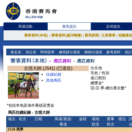
馬場活動
賽馬資訊
足球資訊
賽事資料(本地)
|
賽事資料(越洋轉播)
|
賽馬新聞
|
主要賽事
|
視聽播
報名表
排位表
即時賠率
練馬師分場表
騎師分場表
參考資料
統計
古惑大師 (J541) (已退役)
出生地
毛色 / 性別
往績紀錄
進口類別
其他馬匹
總獎金*
冠-亞-季-總出賽次數*
*包括本地及海外賽績及獎金
馬匹往績紀錄 - 古惑大師
場次
名次
日期
馬場/跑道/
途程
場地
賽事
檔位
賽道
狀況
班次
25/26
馬季