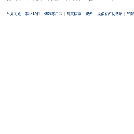
常見問題
|
聯絡我們
|
傳媒專用區
|
網頁指南
|
規例
|
提倡有節制博彩
|
私隱