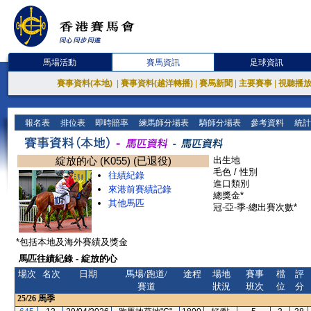
馬場活動
賽馬資訊
足球資訊
賽事資料(本地)
|
賽事資料(越洋轉播)
|
賽馬新聞
|
主要賽事
|
視聽播
報名表
排位表
即時賠率
練馬師分場表
騎師分場表
參考資料
統計
綻放的心 (K055) (已退役)
出生地
毛色 / 性別
往績紀錄
進口類別
來港前賽績記錄
總獎金*
其他馬匹
冠-亞-季-總出賽次數*
*包括本地及海外賽績及獎金
馬匹往績紀錄 - 綻放的心
場次
名次
日期
馬場/跑道/
途程
場地
賽事
檔
評
賽道
狀況
班次
位
分
25/26
馬季