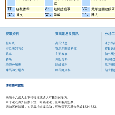
罩
TT :
V :
VO :
綁繫舌帶
戴開縫眼罩
戴單邊開縫眼罩
"1" :
"2" :
"-" :
首次
重戴
除去
賽事資料
賽馬消息及資訊
分析工
報名表
賽馬消息
速勢能
排位表(本地)
賽馬新聞資料庫
賽日數
賠率
主要賽事
初出馬
賽果
馬匹資料
騎練配
騎師分場表
騎師資料
馬匹搬
練馬師分場表
練馬師資料
貼士指
博彩要有節制
未滿十八歲人士不得投注或進入可投注的地方。
向非法或海外莊家下注，即屬違法，且可被判監禁。
切勿沉迷賭博，如需尋求輔導協助，可致電平和基金熱線1834 633。