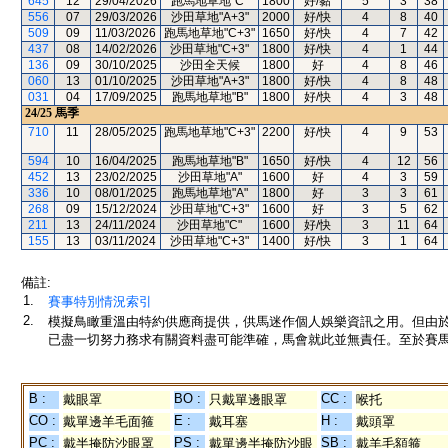
645
12
29/04/2026
跑馬地草地"C"
1800
好/黏
5
3
38
556
07
29/03/2026
沙田草地"A+3"
2000
好/快
4
8
40
509
09
11/03/2026
跑馬地草地"C+3"
1650
好/快
4
7
42
437
08
14/02/2026
沙田草地"C+3"
1800
好/快
4
1
44
136
09
30/10/2025
沙田全天候
1800
好
4
8
46
060
13
01/10/2025
沙田草地"A+3"
1800
好/快
4
8
48
031
04
17/09/2025
跑馬地草地"B"
1800
好/快
4
3
48
24/25
馬季
710
11
28/05/2025
跑馬地草地"C+3"
2200
好/快
4
9
53
594
10
16/04/2025
跑馬地草地"B"
1650
好/快
4
12
56
452
13
23/02/2025
沙田草地"A"
1600
好
4
3
59
336
10
08/01/2025
跑馬地草地"A"
1800
好
3
3
61
268
09
15/12/2024
沙田草地"C+3"
1600
好
3
5
62
211
13
24/11/2024
沙田草地"C"
1600
好/快
3
11
64
155
13
03/11/2024
沙田草地"C+3"
1400
好/快
3
1
64
備註:
1.
賽事特別情況索引
2.
模擬鳥瞰重溫由特約供應商提供，供馬迷作個人娛樂資訊之用。但由
已盡一切努力務求有關資料盡可能準確，馬會就此並無責任。至於賽馬
B :
BO :
CC :
戴眼罩
只戴單邊眼罩
喉托
CO :
E :
H :
戴單邊羊毛面箍
戴耳塞
戴頭罩
PC :
PS :
SB :
戴半掩防沙眼罩
戴單邊半掩防沙眼
戴羊毛額箍