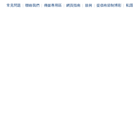
常見問題
|
聯絡我們
|
傳媒專用區
|
網頁指南
|
規例
|
提倡有節制博彩
|
私隱