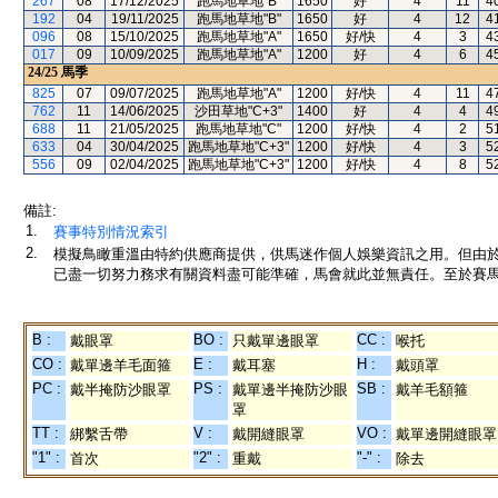
267
08
17/12/2025
跑馬地草地"B"
1650
好
4
11
4
192
04
19/11/2025
跑馬地草地"B"
1650
好
4
12
4
096
08
15/10/2025
跑馬地草地"A"
1650
好/快
4
3
4
017
09
10/09/2025
跑馬地草地"A"
1200
好
4
6
4
24/25
馬季
825
07
09/07/2025
跑馬地草地"A"
1200
好/快
4
11
4
762
11
14/06/2025
沙田草地"C+3"
1400
好
4
4
4
688
11
21/05/2025
跑馬地草地"C"
1200
好/快
4
2
5
633
04
30/04/2025
跑馬地草地"C+3"
1200
好/快
4
3
5
556
09
02/04/2025
跑馬地草地"C+3"
1200
好/快
4
8
5
備註:
1.
賽事特別情況索引
2.
模擬鳥瞰重溫由特約供應商提供，供馬迷作個人娛樂資訊之用。但由
已盡一切努力務求有關資料盡可能準確，馬會就此並無責任。至於賽馬
B :
BO :
CC :
戴眼罩
只戴單邊眼罩
喉托
CO :
E :
H :
戴單邊羊毛面箍
戴耳塞
戴頭罩
PC :
PS :
SB :
戴半掩防沙眼罩
戴單邊半掩防沙眼
戴羊毛額箍
罩
TT :
V :
VO :
綁繫舌帶
戴開縫眼罩
戴單邊開縫眼罩
"1" :
"2" :
"-" :
首次
重戴
除去