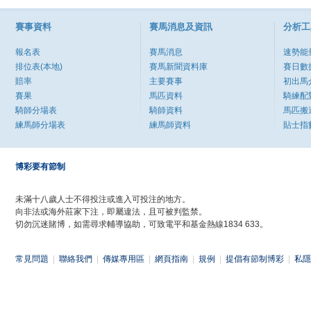
賽事資料
賽馬消息及資訊
分析工
報名表
賽馬消息
速勢能
排位表(本地)
賽馬新聞資料庫
賽日數
賠率
主要賽事
初出馬
賽果
馬匹資料
騎練配
騎師分場表
騎師資料
馬匹搬
練馬師分場表
練馬師資料
貼士指
博彩要有節制
未滿十八歲人士不得投注或進入可投注的地方。
向非法或海外莊家下注，即屬違法，且可被判監禁。
切勿沉迷賭博，如需尋求輔導協助，可致電平和基金熱線1834 633。
常見問題
|
聯絡我們
|
傳媒專用區
|
網頁指南
|
規例
|
提倡有節制博彩
|
私隱