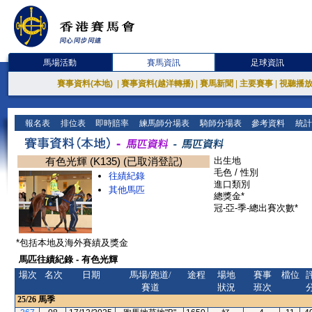
馬場活動
賽馬資訊
足球資訊
賽事資料(本地)
|
賽事資料(越洋轉播)
|
賽馬新聞
|
主要賽事
|
視聽播
報名表
排位表
即時賠率
練馬師分場表
騎師分場表
參考資料
統計
有色光輝 (K135) (已取消登記)
出生地
毛色 / 性別
往績紀錄
進口類別
其他馬匹
總獎金*
冠-亞-季-總出賽次數*
*包括本地及海外賽績及獎金
馬匹往績紀錄 - 有色光輝
場次
名次
日期
馬場/跑道/
途程
場地
賽事
檔位
賽道
狀況
班次
25/26
馬季