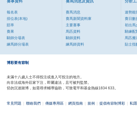
賽事資料
賽馬消息及資訊
分析工
報名表
賽馬消息
速勢能
排位表(本地)
賽馬新聞資料庫
賽日數
賠率
主要賽事
初出馬
賽果
馬匹資料
騎練配
騎師分場表
騎師資料
馬匹搬
練馬師分場表
練馬師資料
貼士指
博彩要有節制
未滿十八歲人士不得投注或進入可投注的地方。
向非法或海外莊家下注，即屬違法，且可被判監禁。
切勿沉迷賭博，如需尋求輔導協助，可致電平和基金熱線1834 633。
常見問題
|
聯絡我們
|
傳媒專用區
|
網頁指南
|
規例
|
提倡有節制博彩
|
私隱