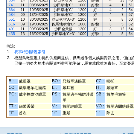
834
14
13/07/2025
沙田草地"A"
1200
好/快
4
13
48
741
11
08/06/2025
沙田草地"C"
1000
好/快
4
1
51
664
11
10/05/2025
沙田草地"C"
1200
好
4
2
54
584
09
13/04/2025
沙田草地"C"
1200
好
4
7
57
551
10
30/03/2025
沙田草地"A+3"
1200
好
3
8
60
516
09
19/03/2025
跑馬地草地"B"
1000
好/快
3
5
62
491
11
09/03/2025
沙田全天候
1200
好
3
12
64
435
13
16/02/2025
沙田草地"C+3"
1000
好/快
3
5
64
備註:
1.
賽事特別情況索引
2.
模擬鳥瞰重溫由特約供應商提供，供馬迷作個人娛樂資訊之用。但由
已盡一切努力務求有關資料盡可能準確，馬會就此並無責任。至於賽馬
B :
BO :
CC :
戴眼罩
只戴單邊眼罩
喉托
CO :
E :
H :
戴單邊羊毛面箍
戴耳塞
戴頭罩
PC :
PS :
SB :
戴半掩防沙眼罩
戴單邊半掩防沙眼
戴羊毛額箍
罩
TT :
V :
VO :
綁繫舌帶
戴開縫眼罩
戴單邊開縫眼罩
"1" :
"2" :
"-" :
首次
重戴
除去