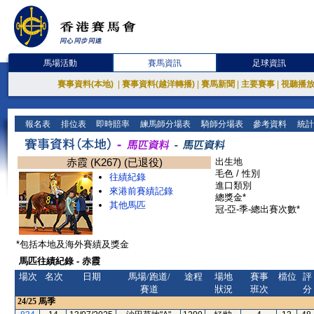
馬場活動
賽馬資訊
足球資訊
賽事資料(本地)
|
賽事資料(越洋轉播)
|
賽馬新聞
|
主要賽事
|
視聽播
報名表
排位表
即時賠率
練馬師分場表
騎師分場表
參考資料
統計
赤霞 (K267) (已退役)
出生地
毛色 / 性別
往績紀錄
進口類別
來港前賽績記錄
總獎金*
其他馬匹
冠-亞-季-總出賽次數*
*包括本地及海外賽績及獎金
馬匹往績紀錄 - 赤霞
場次
名次
日期
馬場/跑道/
途程
場地
賽事
檔位
評
賽道
狀況
班次
分
24/25
馬季