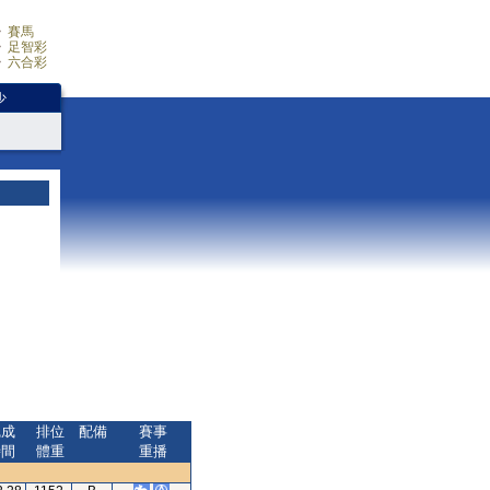
賽馬
足智彩
六合彩
少
完成
排位
配備
賽事
時間
體重
重播