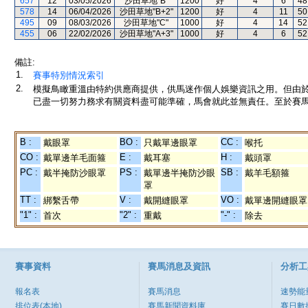
657
12
03/05/2026
沙田草地"B"
1200
好
4
6
48
578
14
06/04/2026
沙田草地"B+2"
1200
好
4
11
50
495
09
08/03/2026
沙田草地"C"
1000
好
4
14
52
455
06
22/02/2026
沙田草地"A+3"
1000
好
4
6
52
備註:
1.
賽事特別情況索引
2.
模擬鳥瞰重溫由特約供應商提供，供馬迷作個人娛樂資訊之用。但由
已盡一切努力務求有關資料盡可能準確，馬會就此並無責任。至於賽馬
B :
BO :
CC :
戴眼罩
只戴單邊眼罩
喉托
CO :
E :
H :
戴單邊羊毛面箍
戴耳塞
戴頭罩
PC :
PS :
SB :
戴半掩防沙眼罩
戴單邊半掩防沙眼
戴羊毛額箍
罩
TT :
V :
VO :
綁繫舌帶
戴開縫眼罩
戴單邊開縫眼罩
"1" :
"2" :
"-" :
首次
重戴
除去
賽事資料
賽馬消息及資訊
分析工
報名表
賽馬消息
速勢能
排位表(本地)
賽馬新聞資料庫
賽日數