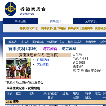
馬場活動
賽馬資訊
足球資訊
賽事資料(本地)
|
賽事資料(越洋轉播)
|
賽馬新聞
|
主要賽事
|
視聽播
報名表
排位表
即時賠率
練馬師分場表
騎師分場表
參考資料
統計
賀龍飛翔 (K345) (已退役)
出生地
毛色 / 性別
往績紀錄
進口類別
其他馬匹
總獎金*
冠-亞-季-總出賽次數*
*包括本地及海外賽績及獎金
馬匹往績紀錄 - 賀龍飛翔
場次
名次
日期
馬場/跑道/
途程
場地
賽事
檔位
評
賽道
狀況
班次
分
25/26
馬季