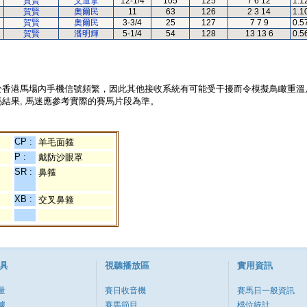
賀賢
艾道拿
12-1/4
105
125
7 6 12
1.1
賀賢
奧爾民
11
63
126
2 3 14
1.1
賀賢
奧爾民
3-3/4
25
127
7 7 9
0.5
賀賢
潘明輝
5-1/4
54
128
13 13 6
0.5
於香港馬場內手機信號頻繁，因此其他接收系統有可能受干擾而令模擬鳥瞰重溫
結果, 馬迷應參考實際的賽馬片段為準。
CP :
羊毛面箍
P :
戴防沙眼罩
SR :
鼻箍
XB :
交叉鼻箍
具
視聽播放區
實用資訊
量
賽日收音機
賽馬日一般資訊
據
賽馬節目
檔位統計