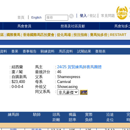
登入
/
登記
常見問題
首頁
English
馬會會員
慈善及社區貢獻
馬會知多
放區
|
國際賽馬
|
香港國際馬匹拍賣會
|
從化馬場
|
投注指南
|
賽馬知多些
|
RESTART
資料
賽果
賽事報告
騎練資料
馬匹資料
試閘結果
賽期表
:
紐西蘭
馬主
:
24/25 賀賢練馬師賽馬團體
:
棗 / 閹
最後評分
:
46
:
自購新馬
父系
:
Shamexpress
:
$23,400
母系
:
Carnival
:
0-0-0-4
外祖父
:
Showcasing
同父系馬
:
練馬師
騎師
頭馬
獨贏
實際
沿途
距離
賠率
負磅
走位