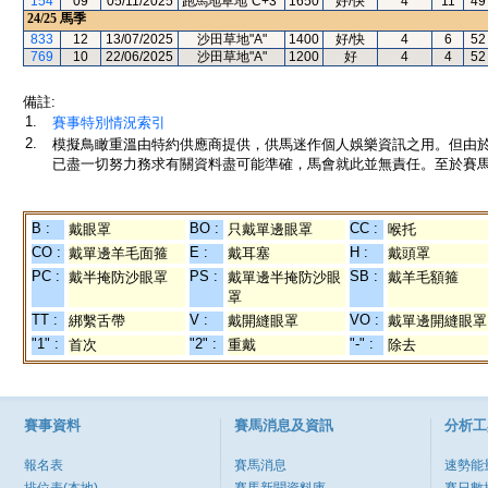
154
09
05/11/2025
跑馬地草地"C+3"
1650
好/快
4
11
49
24/25
馬季
833
12
13/07/2025
沙田草地"A"
1400
好/快
4
6
52
769
10
22/06/2025
沙田草地"A"
1200
好
4
4
52
備註:
1.
賽事特別情況索引
2.
模擬鳥瞰重溫由特約供應商提供，供馬迷作個人娛樂資訊之用。但由
已盡一切努力務求有關資料盡可能準確，馬會就此並無責任。至於賽馬
B :
BO :
CC :
戴眼罩
只戴單邊眼罩
喉托
CO :
E :
H :
戴單邊羊毛面箍
戴耳塞
戴頭罩
PC :
PS :
SB :
戴半掩防沙眼罩
戴單邊半掩防沙眼
戴羊毛額箍
罩
TT :
V :
VO :
綁繫舌帶
戴開縫眼罩
戴單邊開縫眼罩
"1" :
"2" :
"-" :
首次
重戴
除去
賽事資料
賽馬消息及資訊
分析工
報名表
賽馬消息
速勢能