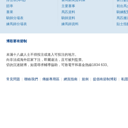
排位表(本地)
賽馬新聞資料庫
賽日數
賠率
主要賽事
初出馬
賽果
馬匹資料
騎練配
騎師分場表
騎師資料
馬匹搬
練馬師分場表
練馬師資料
貼士指
博彩要有節制
未滿十八歲人士不得投注或進入可投注的地方。
向非法或海外莊家下注，即屬違法，且可被判監禁。
切勿沉迷賭博，如需尋求輔導協助，可致電平和基金熱線1834 633。
常見問題
|
聯絡我們
|
傳媒專用區
|
網頁指南
|
規例
|
提倡有節制博彩
|
私隱