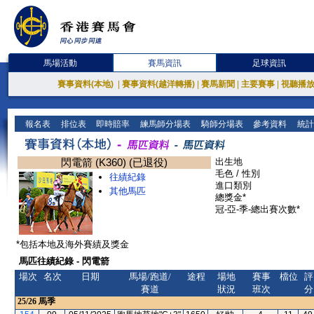
馬場活動
賽馬資訊
足球資訊
賽事資料(本地)
|
賽事資料(越洋轉播)
|
賽馬新聞
|
主要賽事
|
視聽播
報名表
排位表
即時賠率
練馬師分場表
騎師分場表
參考資料
統計
閃電箭 (K360) (已退役)
出生地
毛色 / 性別
往績紀錄
進口類別
其他馬匹
總獎金*
冠-亞-季-總出賽次數*
*包括本地及海外賽績及獎金
馬匹往績紀錄 - 閃電箭
場次
名次
日期
馬場/跑道/
途程
場地
賽事
檔位
評
賽道
狀況
班次
分
25/26
馬季