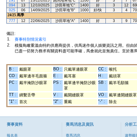
291
07
23/12/2025
跑馬地草地"C"
1200
好
3
7
67
094
13
12/10/2025
沙田草地"C"
1400
好
3
12
69
025
06
14/09/2025
沙田草地"B"
1000
好/快
3
4
70
24/25
馬季
777
12
22/06/2025
沙田草地"A"
1400
好
3
9
70
備註:
1.
賽事特別情況索引
2.
模擬鳥瞰重溫由特約供應商提供，供馬迷作個人娛樂資訊之用。但由
已盡一切努力務求有關資料盡可能準確，馬會就此並無責任。至於賽馬
B :
BO :
CC :
戴眼罩
只戴單邊眼罩
喉托
CO :
E :
H :
戴單邊羊毛面箍
戴耳塞
戴頭罩
PC :
PS :
SB :
戴半掩防沙眼罩
戴單邊半掩防沙眼
戴羊毛額箍
罩
TT :
V :
VO :
綁繫舌帶
戴開縫眼罩
戴單邊開縫眼罩
"1" :
"2" :
"-" :
首次
重戴
除去
賽事資料
賽馬消息及資訊
分析工
報名表
賽馬消息
速勢能