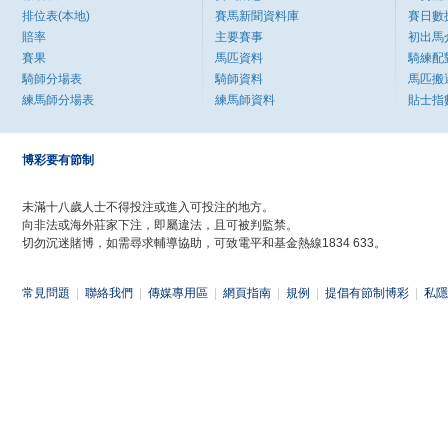
排位表(本地)
賽馬新聞資料庫
賽日數
賠率
主要賽事
初出馬
賽果
馬匹資料
騎練配
騎師分場表
騎師資料
馬匹搬
練馬師分場表
練馬師資料
貼士指
博彩要有節制
未滿十八歲人士不得投注或進入可投注的地方。
向非法或海外莊家下注，即屬違法，且可被判監禁。
切勿沉迷賭博，如需尋求輔導協助，可致電平和基金熱線1834 633。
常見問題
|
聯絡我們
|
傳媒專用區
|
網頁指南
|
規例
|
提倡有節制博彩
|
私隱