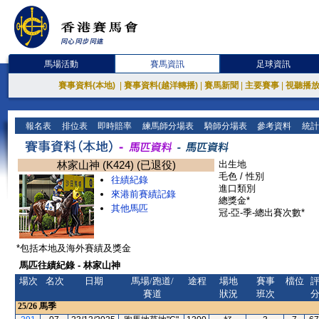
馬場活動
賽馬資訊
足球資訊
賽事資料(本地)
|
賽事資料(越洋轉播)
|
賽馬新聞
|
主要賽事
|
視聽播
報名表
排位表
即時賠率
練馬師分場表
騎師分場表
參考資料
統計
林家山神 (K424) (已退役)
出生地
毛色 / 性別
往績紀錄
進口類別
來港前賽績記錄
總獎金*
其他馬匹
冠-亞-季-總出賽次數*
*包括本地及海外賽績及獎金
馬匹往績紀錄 - 林家山神
場次
名次
日期
馬場/跑道/
途程
場地
賽事
檔位
賽道
狀況
班次
25/26
馬季