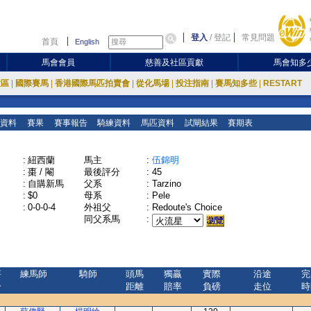
登入
/
登記
常見問題
首頁
English
馬會會員
慈善及社區貢獻
馬會知多
放區
|
國際賽馬
|
香港國際馬匹拍賣會
|
從化馬場
|
投注指南
|
賽馬知多些
|
RESTART
資料
賽果
賽事報告
騎練資料
馬匹資料
試閘結果
賽期表
:
紐西蘭
馬主
:
伍錦明
:
棗 / 閹
最後評分
:
45
:
自購新馬
父系
:
Tarzino
:
$0
母系
:
Pele
:
0-0-0-4
外祖父
:
Redoute's Choice
同父系馬
:
評
練馬師
騎師
頭馬
獨贏
實際
沿途
完
分
距離
賠率
負磅
走位
時