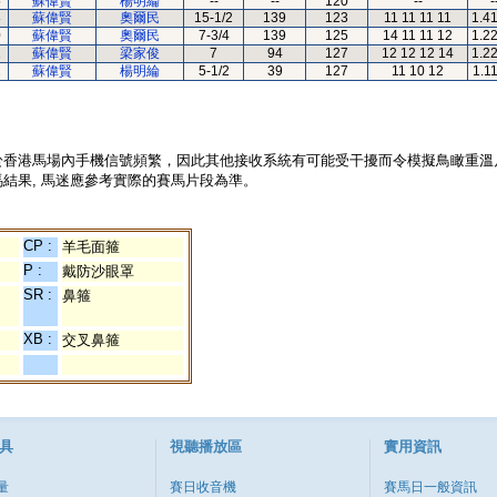
5
蘇偉賢
楊明綸
--
--
120
--
-
8
蘇偉賢
奧爾民
15-1/2
139
123
11 11 11 11
1.4
0
蘇偉賢
奧爾民
7-3/4
139
125
14 11 11 12
1.2
2
蘇偉賢
梁家俊
7
94
127
12 12 12 14
1.2
2
蘇偉賢
楊明綸
5-1/2
39
127
11 10 12
1.1
於香港馬場內手機信號頻繁，因此其他接收系統有可能受干擾而令模擬鳥瞰重溫
結果, 馬迷應參考實際的賽馬片段為準。
CP :
羊毛面箍
P :
戴防沙眼罩
SR :
鼻箍
XB :
交叉鼻箍
具
視聽播放區
實用資訊
量
賽日收音機
賽馬日一般資訊