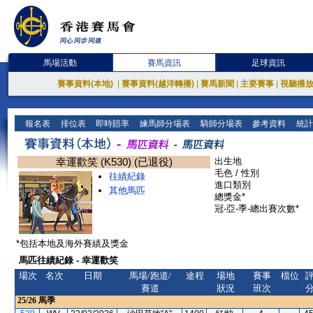
馬場活動
賽馬資訊
足球資訊
賽事資料(本地)
|
賽事資料(越洋轉播)
|
賽馬新聞
|
主要賽事
|
視聽播
報名表
排位表
即時賠率
練馬師分場表
騎師分場表
參考資料
統計
幸運歡笑 (K530) (已退役)
出生地
毛色 / 性別
往績紀錄
進口類別
其他馬匹
總獎金*
冠-亞-季-總出賽次數*
*包括本地及海外賽績及獎金
馬匹往績紀錄 - 幸運歡笑
場次
名次
日期
馬場/跑道/
途程
場地
賽事
檔位
賽道
狀況
班次
25/26
馬季