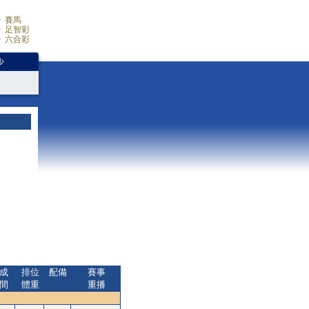
賽馬
足智彩
六合彩
少
成
排位
配備
賽事
間
體重
重播