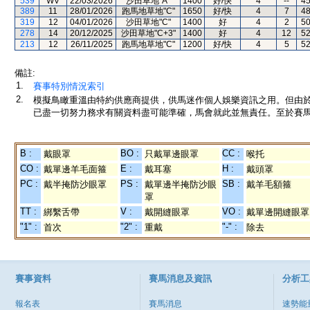
539
WV
22/03/2026
沙田草地"A"
1400
好/快
4
--
4
389
11
28/01/2026
跑馬地草地"C"
1650
好/快
4
7
4
319
12
04/01/2026
沙田草地"C"
1400
好
4
2
5
278
14
20/12/2025
沙田草地"C+3"
1400
好
4
12
5
213
12
26/11/2025
跑馬地草地"C"
1200
好/快
4
5
5
備註:
1.
賽事特別情況索引
2.
模擬鳥瞰重溫由特約供應商提供，供馬迷作個人娛樂資訊之用。但由
已盡一切努力務求有關資料盡可能準確，馬會就此並無責任。至於賽馬
B :
BO :
CC :
戴眼罩
只戴單邊眼罩
喉托
CO :
E :
H :
戴單邊羊毛面箍
戴耳塞
戴頭罩
PC :
PS :
SB :
戴半掩防沙眼罩
戴單邊半掩防沙眼
戴羊毛額箍
罩
TT :
V :
VO :
綁繫舌帶
戴開縫眼罩
戴單邊開縫眼罩
"1" :
"2" :
"-" :
首次
重戴
除去
賽事資料
賽馬消息及資訊
分析工
報名表
賽馬消息
速勢能