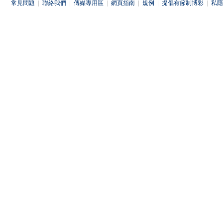
常見問題
|
聯絡我們
|
傳媒專用區
|
網頁指南
|
規例
|
提倡有節制博彩
|
私隱