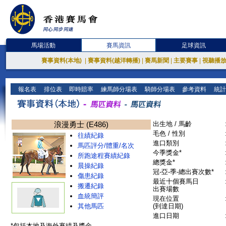
馬場活動
賽馬資訊
足球資訊
賽事資料(本地)
|
賽事資料(越洋轉播)
|
賽馬新聞
|
主要賽事
|
視聽播
報名表
排位表
即時賠率
練馬師分場表
騎師分場表
參考資料
統計
浪漫勇士 (E486)
出生地 / 馬齡
毛色 / 性別
往績紀錄
進口類別
馬匹評分/體重/名次
今季獎金*
所跑途程賽績紀錄
總獎金*
晨操紀錄
冠-亞-季-總出賽次數*
傷患紀錄
最近十個賽馬日
搬遷紀錄
出賽場數
血統簡評
現在位置
其他馬匹
(到達日期)
進口日期
*包括本地及海外賽績及獎金