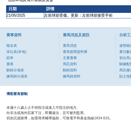
日期
詳情
21/05/2025
左前球節受傷。更新：左前球節接受手術
賽事資料
賽馬消息及資訊
分析工
報名表
賽馬消息
速勢能
排位表(本地)
賽馬新聞資料庫
賽日數
賠率
主要賽事
初出馬
賽果
馬匹資料
騎練配
騎師分場表
騎師資料
馬匹搬
練馬師分場表
練馬師資料
貼士指
博彩要有節制
未滿十八歲人士不得投注或進入可投注的地方。
向非法或海外莊家下注，即屬違法，且可被判監禁。
切勿沉迷賭博，如需尋求輔導協助，可致電平和基金熱線1834 633。