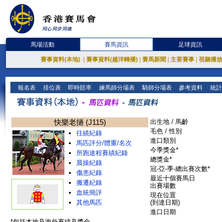
馬場活動
賽馬資訊
足球資訊
賽事資料(本地)
|
賽事資料(越洋轉播)
|
賽馬新聞
|
主要賽事
|
視聽播
報名表
排位表
即時賠率
練馬師分場表
騎師分場表
參考資料
統計
快樂老撾 (J115)
出生地 / 馬齡
毛色 / 性別
往績紀錄
進口類別
馬匹評分/體重/名次
今季獎金*
所跑途程賽績紀錄
總獎金*
晨操紀錄
冠-亞-季-總出賽次數*
傷患紀錄
最近十個賽馬日
搬遷紀錄
出賽場數
血統簡評
現在位置
其他馬匹
(到達日期)
進口日期
*包括本地及海外賽績及獎金