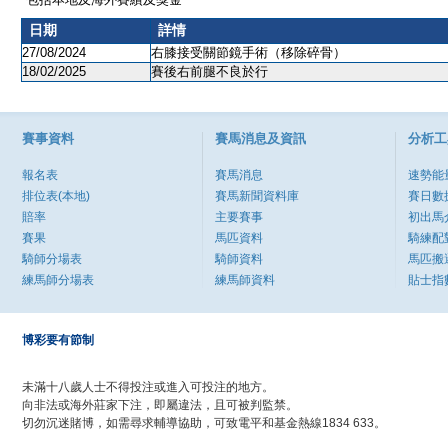
日期
詳情
27/08/2024
右膝接受關節鏡手術（移除碎骨）
18/02/2025
賽後右前腿不良於行
賽事資料
賽馬消息及資訊
分析工
報名表
賽馬消息
速勢能
排位表(本地)
賽馬新聞資料庫
賽日數
賠率
主要賽事
初出馬
賽果
馬匹資料
騎練配
騎師分場表
騎師資料
馬匹搬
練馬師分場表
練馬師資料
貼士指
博彩要有節制
未滿十八歲人士不得投注或進入可投注的地方。
向非法或海外莊家下注，即屬違法，且可被判監禁。
切勿沉迷賭博，如需尋求輔導協助，可致電平和基金熱線1834 633。