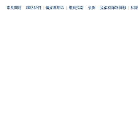
常見問題
|
聯絡我們
|
傳媒專用區
|
網頁指南
|
規例
|
提倡有節制博彩
|
私隱